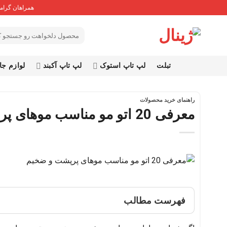
Ski
همراهان گرامی
t
conten
جستجو
برای:
تبلت
لپ تاپ استوک
لپ تاپ آکبند
لوازم جا
راهنمای خرید محصولات
معرفی 20 اتو مو مناسب موهای پرپشت و ضخیم
فهرست مطالب