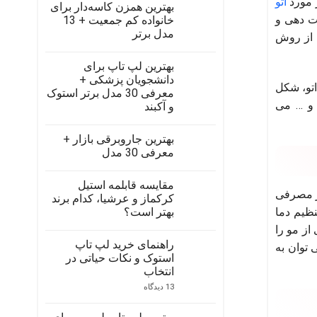
 مورد
اتو
بهترین همزن کاسه‌دار برای
لت دهی و
خانواده کم جمعیت + 13
مدل برتر
ه از روش
هیچ
دیدگاهی
بهترین لپ تاپ برای
برای
ثبت
بهترین
نشده
دانشجویان پزشکی +
همزن
اتو، شکل
معرفی 30 مدل برتر استوک
کاسه‌دار
 و … می
برای
و آکبند
خانواده
کم
هیچ
جمعیت
دیدگاهی
بهترین جاروبرقی‌ بازار +
برای
+
ثبت
بهترین
13
نشده
معرفی 30 مدل
لپ
مدل
تاپ
هیچ
برتر
برای
دیدگاهی
مقایسه قابلمه استیل
برای
دانشجویان
ثبت
پر مصرفی
بهترین
پزشکی
نشده
کرکماز و عرشیا، کدام برند
+
جاروبرقی‌
بهتر است؟
نظیم دما
بازار
معرفی
30
+
هیچ
از مو را
مدل
معرفی
دیدگاهی
30
برتر
راهنمای خرید لپ تاپ
برای
ثبت
 توان به
مدل
استوک
مقایسه
نشده
استوک و نکات حیاتی در
و
قابلمه
آکبند
انتخاب
استیل
کرکماز
برای
13 دیدگاه
و
راهنمای
عرشیا،
خرید
کدام
لپ