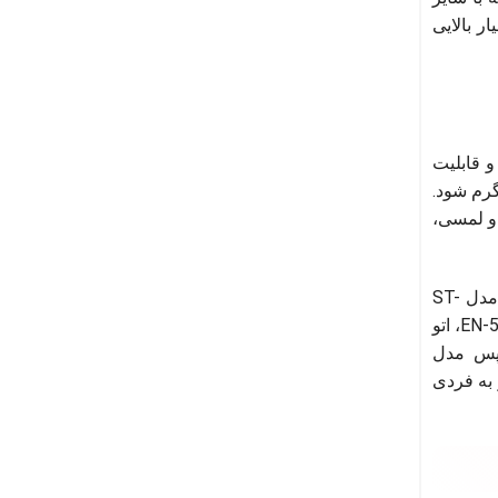
ر بالایی
ا و قابلیت
ک صفحه پهن از جنس تیتانیوم است که می تواند بین 220 تا 240 درجه گرم شود.
 ال سی دی و لمسی،
علاوه بر 10 اتو مو معرفی شده می توان به اتوهای دیگری از جمله اتو مو سورکر مدل HS-950، اتو مو بای بابیلیس نانو مدل ST-
، اتو مو بای بابیلیس مدل ST3336، اتو مو رمینگتون مدل S8540، اتو مو انزو مدل EN-5118، اتو
باس نانو مدل ST-3355 و اتو مو فیلیپس مدل
 به فردی