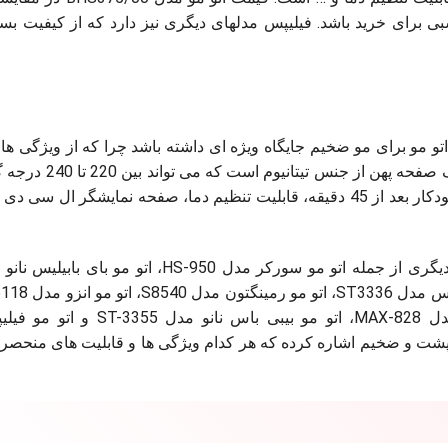
ی برای خرید باشد. فیلیپس مدلهای دیگری نیز دارد که از کیفیت بسیا
م می تواند در فهرست اتو مو برای مو ضخیم جایگاه ویژه ای داشته باشد چرا که از ویژگی ه
های منحصر به فردی برخوردار می باشد. این اتو نیز دارای ی
از مهم ترین ویژگی های این اتو می توان به خاموش شدن خودکار بعد از 45 دقیقه، قابلیت تنظیم دما، صفحه نمایشگر
مو DarkStar مدل HR755، خرید اتو مو لیمکس مدل MAX-828، اتو مو بیبی 
های پرپشت و ضخیم اشاره کرده که هر کدام ویژگی ها و قابلیت های منحصر