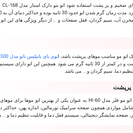
یکی دیگر از به
خزن آب، سیم گردان، قفل صفحات و … از دیگر ویژگی های این اتو ب
 یک اتو مو مناسب موهای پرپشت باشد، ا
توی بای بابیلیس نانو مدل ST-3300
باشد. این اتو نیز دارای صفحه سرامیکی با اندازه متوسط است و در کمتر از 30 ثانیه گرم می شود. همچنین این ات
نظیم دما، سیم گردان و … می باشد.
برند Feller از جمله برندهای معتبر تولید کننده اتو مو است. اتو مو فلر مدل HI-60 به عنوان یکی از بهترین اتو م
 صفحه نمایشگر دیجیتالی، سیستم قفل دما و قابلیت تنظیم دما و … م