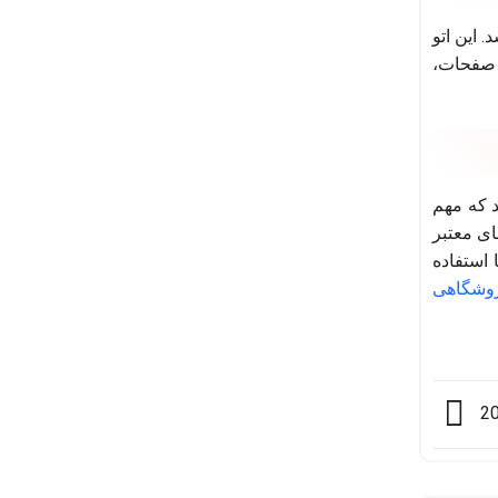
. این اتو
تر از یک دقیقه گرم شود. صفحه نمایشگر LCD، استاندارد اروپا CE، قفل صفحات،
 که مهم
ای معتبر
 استفاده
وشگاهی