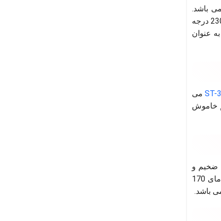
ترین اتوهای حرارتی که می توانند برای موهای ضخیم و پر پشت استفاده شود اتو مو دارک استار مدل CL-168 می باشد.
صفحه این اتو از جنس نانو سرامیک است و اندازه متوسط دارد. مدت زمان گرم شدن اتو حدود 30 ثانیه بوده و حداکثر دمای آن به 230 درجه
ه عنوان
می
و دارای سیستم خاموش
وها برای موهای ضخیم و
پرپشت شناخته می شود که ویژگی های بارز و شاخص آن شامل مواردی همچون صفحه سرامیک تورمالین، اندازه پهن، حداکثر دمای 170
ی باشد.