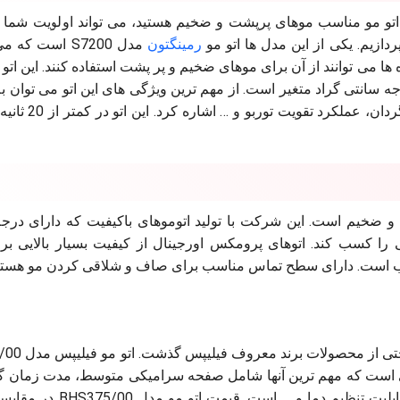
ل اتو مو مناسب موهای پرپشت و ضخیم هستید، می تواند اولویت شما ب
دازیم. یکی از این مدل ها اتو مو
رمینگتون
مدل S7200 است که 
 می توانند از آن برای موهای ضخیم و پر پشت استفاده کنند. این اتو 
سرامیکی است و گسترده دمای آن از 200 تا 240 درجه سانتی گراد متغیر است. از مهم ترین ویژگی های این اتو می 
خاموشی خودکار، سیستم قفل دما، صفحه نمایشگر،
 و ضخیم است. این شرکت با تولید اتوموهای باکیفیت که دارای درج
ا کسب کند. اتوهای پرومکس اورجینال از کیفیت بسیار بالایی برخو
رغوب است. دارای سطح تماس مناسب برای صاف و شلاقی کردن مو هستن
برای موهای پرپشت و ضخیم نمی توا
ردی است که مهم ترین آنها شامل صفحه سرامیکی متوسط، مدت زمان 
30 ثانیه ای، گستره دمایی 200 تا 220 درجه سانتی گراد، قابلیت تنظیم