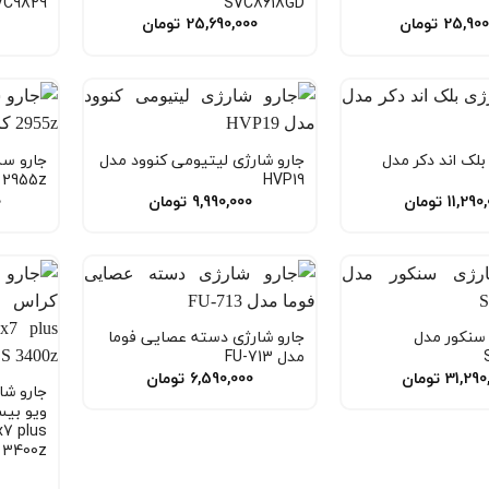
VC9829
SVC8618GD
25,900
تومان
25,690,000
تومان
0
بلک اند دکر مدل
جارو شارژی لیتیومی کنوود مدل
HVP19
2955z کارتن آبی اصلی
11,290
تومان
9,990,000
تومان
0
 سنکور مدل
جارو شارژی دسته عصایی فوما
مدل FU-713
31,290
تومان
6,590,000
تومان
جارو شا
7 plus
 3400z