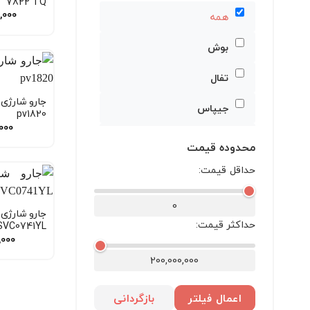
7822 TQ
,000
همه
بوش
تفال
جارو شارژی 
جیپاس
pv1820
,000
دلمونتی
محدوده قیمت
سنکور
حداقل قیمت:
فکر
0
جارو شارژی
حداکثر قیمت:
SVC0741YL
فوما
,000
کنوود
200,000,000
گوسونیک
اعمال فیلتر
بازگردانی