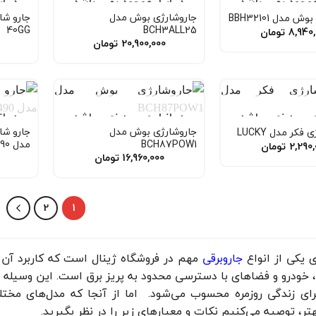
 موجود نمی باشد
در انبار موجود نمی باشد
در ا
جاروشارژی بوش مدل
 مدل BBH32101
40GG
BCH3ALL25
8,940
تومان
20,900,000
تومان
 موجود نمی باشد
در انبار موجود نمی باشد
در ا
جاروشارژی بوش مدل
جارو شا
فکر مدل LUCKY
BCH87POW1
مدل DL490
2,290
تومان
16,960,000
تومان
2
1
 یکی از انواع
جاروبرقی
مهم در فروشگاه ژینال است که کاربرد آن 
، خودرو و فضاهای با دسترسی محدود به پریز برق است. این وسیله 
رای زندگی روزمره محسوب می‌شود. اما از آنجا که مدل‌های مخت
تر، توصیه می‌کنیم نکات و معیارهای زیر را در نظر بگیرید.