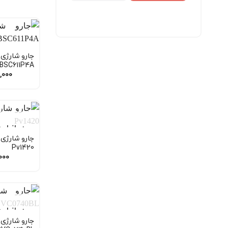
ناسا الکتریک
ندارد
جارو شارژی
BSC611P4A
,000
در انبار
جارو شارژی 
Pv1420
000
در انبار
جارو شارژی