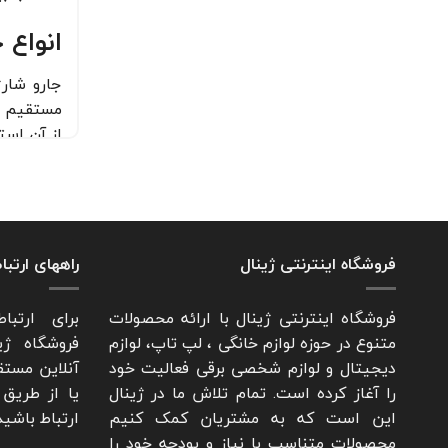
انواع 
جارو شار
مستقیم بر
از آن است
دس
عص
چن
فروشگاه اینترنتی ژینال
راههای ارتبا
رب
فروشگاه اینترنتی ژینال با ارائه محصولات
برای ارتبا
آب
متنوع در حوزه لوازم خانگی ، لپ تاپ، لوازم
فروشگاه ژی
مزایا 
دیجیتال و لوازم شخصی برقی فعالیت خود
آنلاین مستق
را آغاز کرده است. تمام تلاش ما در ژینال
یا از طریق 
خرید جارو
این است که به مشتریان کمک کنیم
ارتباط باشید
کرد:
محصولات متناسب با نیاز و بودجه خود را