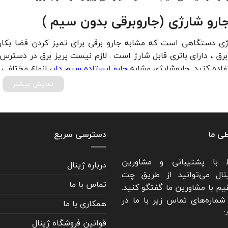
جارو شارژی (جاروبرقی بدون سیم )
ژی دستگاهی است که مشابه جارو برقی برای تمیز کردن فضا بکار
ق ، دارای باتری قابل شارژ است . لازم نیست پریز برق در دسترس د
فاده کنید. جاروشارژی مشابه
جارو ایستاده سیم دار
، انواع مختلفی
نمایش بیشتر
تی: کوچک، سبک و مناسب برای داخل ماشین، مبلمان، تخت و درزه
ایی (پارویی): انتخابی عالی برای تمیز کردن کف خانه، فرش یا پارکت
دکاره: قابلیت استفاده به‌صورت عصایی و دستی در یک دستگاه.
طی ما
دسترسی سریع
اتیک:
جارو رباتیک
یا جاروشارژی‌های هوشمند که به‌صورت خودکار کار
ط با پشتیبانی و مشاورین
 و خاک: مناسب برای جمع‌آوری زباله‌های خشک و مرطوب.
درباره ژینال
نال می‌توانید از طریق چت
خرید جارو شارژی
تماس با ما
یم با مشاورین ما گفتگو کنید.
شماره‌های تماس زیر با ما در
همکاری با ما
 شارژی مزایا زیادی دارد که شما را برای خرید این دستگاه مشتاق خو
:
قوانین فروشگاه ژینال