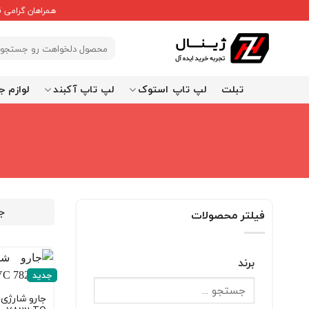
Ski
همراهان گرامی 
t
conten
جستجو
برای:
تبلت
لپ تاپ استوک
لپ تاپ آکبند
لوازم ج
ج
فیلتر محصولات
برند
جدید