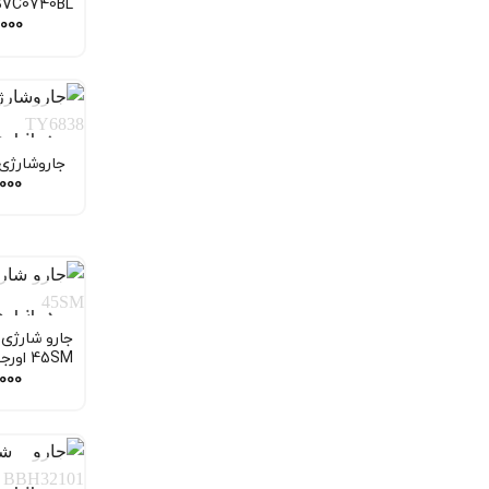
SVC0740BL
,000
در انبار
جاروشارژی تفا
,000
در انبار
45SM اورجینال
,000