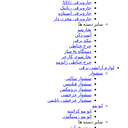
جاروبرقی AEG
جاروبرقی رباتیک
جاروبرقی ایستاده
جاروبرقی مخزن دار
سایر دسته ها
بخارشو
آبسردکن
پنکه برقی
چرخ خیاطی
دستگاه یخ ساز
بخارشوی کارچر
چرخ خیاطی ژانومه
لوازم آرایشی برقی
سشوار
سشوار سالنی
سشوار فیلیپس
سشوار پرومکس
سشوار چرخشی
سشوار چرخشی بابلیس
اتو مو
اتو مو کراتینه
اتو مو رمینگتون
سایر دسته ها
برس حرارتی