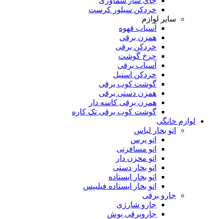
چای ساز سماوری
خردکن سیلور کرست
سایر لوازم
آسیاب قهوه
همزن برقی
خردکن برقی
چرخ گوشت
آسیاب برقی
خردکن استیل
گوشت کوب برقی
همزن دستی برقی
همزن برقی کاسه دار
گوشت کوب برقی تک کاره
لوازم خانگی
اتو بخار لباس
اتو پرس
اتو مسافرتی
اتو مخزن دار
اتو بخار دستی
اتو بخار ایستاده
اتو بخار ایستاده فیلیپس
جارو برقی
جارو شارژی
جاروبرقی بوش