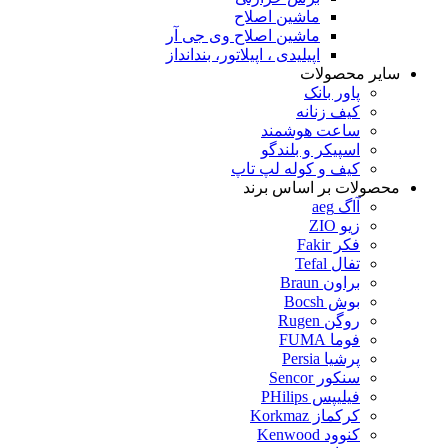
ماشین اصلاح
ماشین اصلاح وی جی آر
اپیلیدی ، اپیلاتور، بندانداز
سایر محصولات
پاور بانک
کیف زنانه
ساعت هوشمند
اسپیکر و بلندگو
کیف و کوله لپ تاپ
محصولات بر اساس برند
آاگ aeg
زیو ZIO
فکر Fakir
تفال Tefal
براون Braun
بوش Bocsh
روگن Rugen
فوما FUMA
پرشیا Persia
سنکور Sencor
فیلیپس PHilips
کرکماز Korkmaz
کنوود Kenwood