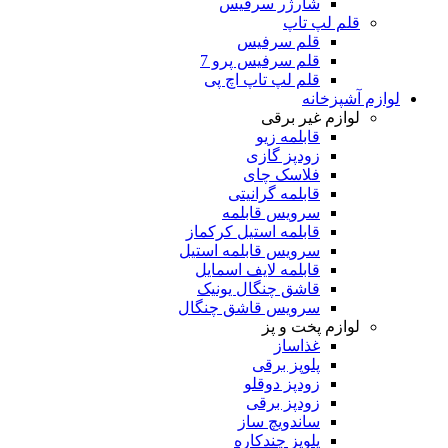
شارژر سرفیس
قلم لپ تاپ
قلم سرفیس
قلم سرفیس پرو 7
قلم لپ تاپ اچ پی
لوازم آشپزخانه
لوازم غیر برقی
قابلمه زیو
زودپز گازی
فلاسک چای
قابلمه گرانیتی
سرویس قابلمه
قابلمه استیل کرکماز
سرویس قابلمه استیل
قابلمه لایف اسمایل
قاشق چنگال یونیک
سرویس قاشق چنگال
لوازم پخت و پز
غذاساز
پلوپز برقی
زودپز دوقلو
زودپز برقی
ساندویچ ساز
پلوپز چندکاره