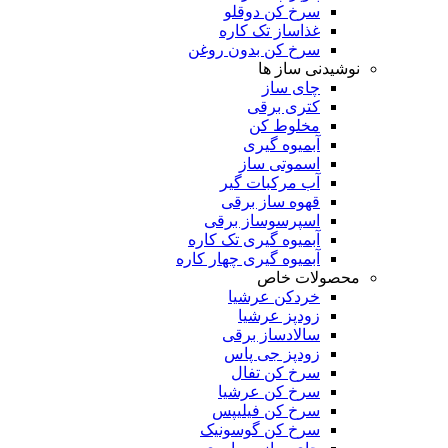
سرخ کن دوقلو
غذاساز تک کاره
سرخ کن بدون روغن
نوشیدنی ساز ها
چای ساز
کتری برقی
مخلوط کن
آبمیوه گیری
اسموتی ساز
آب مرکبات گیر
قهوه ساز برقی
اسپرسوساز برقی
آبمیوه گیری تک کاره
آبمیوه گیری چهار کاره
محصولات خاص
خردکن عرشیا
زودپز عرشیا
سالادساز برقی
زودپز جی پاس
سرخ کن تفال
سرخ کن عرشیا
سرخ کن فیلیپس
سرخ کن گوسونیک