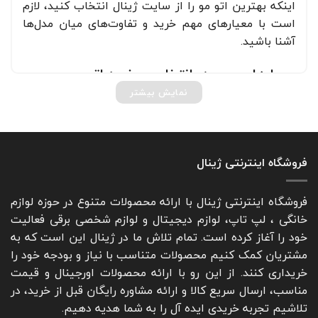
اینکه بهترین اتو مو را از سایت ژینال انتخاب کنید، لازم
است با معیارهای مهم خرید و تفاوت‌های میان مدل‌ها
آشنا باشید.
معیارهای مهم در انتخاب و خرید اتو مو
نمایش بیشتر
قبل از انتخاب اتو مو در سایت، حتما معیارهای زیر را در
نظر بگیرید تا بهترین انتخاب را داشته‌باشید.
نوع صفحه و جنس کفی:
اتو موها با کفی‌هایی از
فروشگاه اینترنتی ژینال
جنس سرامیک، تیتانیوم، تورمالین، آیونیک یا
کراتین عرضه می‌شوند. مدل‌های سرامیکی برای
موهای نازک و رنگ‌شده مناسب‌اند. تیتانیومی برای
فروشگاه اینترنتی ژینال با ارائه محصولات متنوع در حوزه لوازم
موهای ضخیم و فر و تورمالین برای موهای خشک
خانگی ، لپ تاپ، لوازم دیجیتال و لوازم شخصی برقی فعالیت
پیشنهاد می‌شود. مدل‌های آیونیک و کراتینه کمک
خود را آغاز کرده است. تمام تلاش ما در ژینال این است که به
زیادی به درخشندگی و حفظ رطوبت مو می‌کنند.
مشتریان کمک کنیم محصولات متناسب با نیاز و بودجه خود را
خریداری کنند. از این رو با ارائه محصولات اورجینال و قیمت
تنظیم دما:
قابلیت تنظیم دما برای جلوگیری از
مناسب، ارسال سریع کالا و ارائه مشاوره رایگان قبل از خرید، در
آسیب حرارتی اهمیت دارد. مدل‌هایی با نمایشگر
تلاشیم تجربه خریدی ایده آل را به شما هدیه دهیم.
دیجیتال یا پیچ تنظیم، انتخاب دقیق‌تری برای