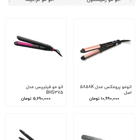
اتومو پرومکس مدل 5858K
اتو مو فیلیپس مدل
اصل
BHS375
10,990,000
تومان
5,690,000
تومان