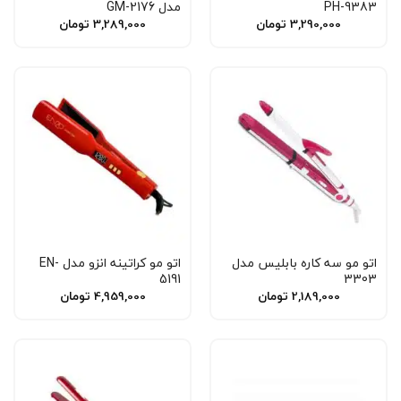
PH-9383
مدل GM-2176
3,290,000
تومان
3,289,000
تومان
اتو مو سه کاره بابلیس مدل
اتو مو کراتینه انزو مدل EN-
5191
3303
2,189,000
تومان
4,959,000
تومان