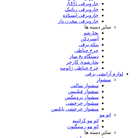
جاروبرقی AEG
جاروبرقی رباتیک
جاروبرقی ایستاده
جاروبرقی مخزن دار
سایر دسته ها
بخارشو
آبسردکن
پنکه برقی
چرخ خیاطی
دستگاه یخ ساز
بخارشوی کارچر
چرخ خیاطی ژانومه
لوازم آرایشی برقی
سشوار
سشوار سالنی
سشوار فیلیپس
سشوار پرومکس
سشوار چرخشی
سشوار چرخشی بابلیس
اتو مو
اتو مو کراتینه
اتو مو رمینگتون
سایر دسته ها