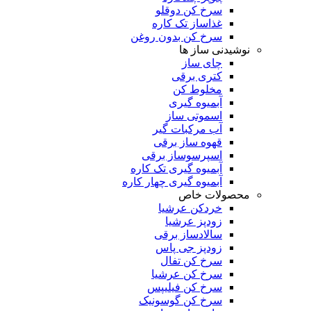
سرخ کن دوقلو
غذاساز تک کاره
سرخ کن بدون روغن
نوشیدنی ساز ها
چای ساز
کتری برقی
مخلوط کن
آبمیوه گیری
اسموتی ساز
آب مرکبات گیر
قهوه ساز برقی
اسپرسوساز برقی
آبمیوه گیری تک کاره
آبمیوه گیری چهار کاره
محصولات خاص
خردکن عرشیا
زودپز عرشیا
سالادساز برقی
زودپز جی پاس
سرخ کن تفال
سرخ کن عرشیا
سرخ کن فیلیپس
سرخ کن گوسونیک