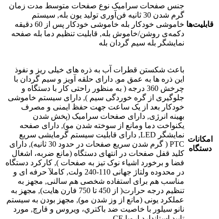
جنس صفحات سرامیک نوع صفحات متوسط مدت زمان
گرم شدن 30 ثانیه فن‌آوری تولید یون بله, سیستم
قابلیت‌ها
خاموشی خودکار بله خاموشی خودکار پس از 60 دقیقه
دکمه‌ی روشن/خاموش بله, قابلیت تنظیم دما بله صفحه
نمایشگر بله سیم گردان بله
باعث شکستن قطرات آب به ذره های خیلی ریز و نفوذ
این ذره ها به عمق مو, دارای حلقه آویز و سیم گردان با
چرخش 360 درجه ( به منظور راحتی کار با دستگاه و
جلوگیری از گره خوردگی سیم ), دارای سیستم خاموشی
خودکار بعد از یک ساعت جهت حفظ ایمنی و مصرف
بهینه انرژی, دارای صفحات سرامیک (پخش شدن
یکنواخت دما ومانع از سوخته شدن مو), دارای صفحه
نمایشگر LED, دارای قابلیت سیستم گرمایشی سریع
امکانات
PTC ( گرم شدن سریع صفحات در حدود 30 ثانیه), دارای
دستگاه
کلید قفل صفحات در انتهای دستگاه (مانع ضربه، اشغال
فضا و برخورد اشیاء نوک تیز به صفحات ), کارکرد دستگاه
در محدوده ولتاژ جهانی 110-240 ولت, کاملآ حرفه ای و
مناسب هم برای استفاده شخصی هم سالنی, مجهز به
تنظیم درجه حرارت( از 450 تا 750 فارن هایت), مجهز به
عملکرد یونی (مانع از وز شدن مو), مجهز بودن به سیستم
نانو سیلور با خاصیت ضد باكتري، ويروس و قارچ, مورد
تایید استاندارد اروپا CE