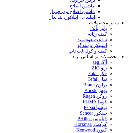
برس حرارتی
ماشین اصلاح
ماشین اصلاح وی جی آر
اپیلیدی ، اپیلاتور، بندانداز
سایر محصولات
پاور بانک
کیف زنانه
ساعت هوشمند
اسپیکر و بلندگو
کیف و کوله لپ تاپ
محصولات بر اساس برند
آاگ aeg
زیو ZIO
فکر Fakir
تفال Tefal
براون Braun
بوش Bocsh
روگن Rugen
فوما FUMA
پرشیا Persia
سنکور Sencor
فیلیپس PHilips
کرکماز Korkmaz
کنوود Kenwood