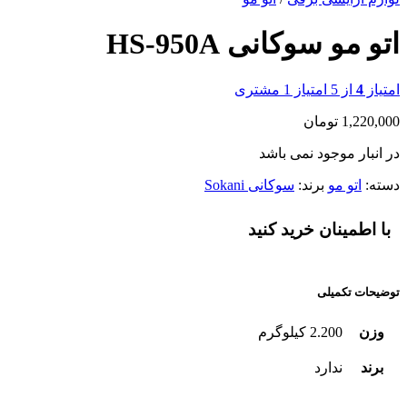
اتو مو سوکانی HS-950A
امتیاز
4
از 5 امتیاز
1
مشتری
1,220,000
تومان
در انبار موجود نمی باشد
دسته:
اتو مو
برند:
سوکانی Sokani
با اطمینان خرید کنید
توضیحات تکمیلی
وزن
2.200 کیلوگرم
برند
ندارد