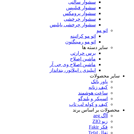
سشوار سالنی
سشوار فیلیپس
سشوار پرومکس
سشوار چرخشی
سشوار چرخشی بابلیس
اتو مو
اتو مو کراتینه
اتو مو رمینگتون
سایر دسته ها
برس حرارتی
ماشین اصلاح
ماشین اصلاح وی جی آر
اپیلیدی ، اپیلاتور، بندانداز
سایر محصولات
پاور بانک
کیف زنانه
ساعت هوشمند
اسپیکر و بلندگو
کیف و کوله لپ تاپ
محصولات بر اساس برند
آاگ aeg
زیو ZIO
فکر Fakir
تفال Tefal