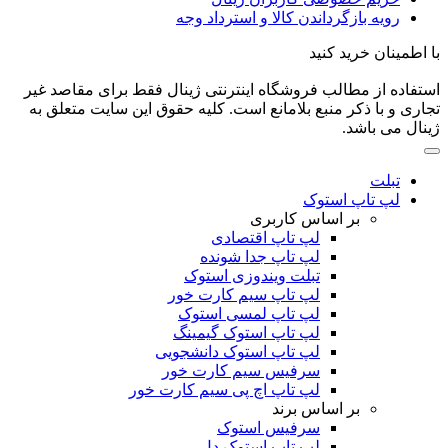
رویه بازگرداندن کالا و استرداد وجه
با اطمینان خرید کنید
استفاده از مطالب فروشگاه اینترنتی ژینال فقط برای مقاصد غیر
تجاری و با ذکر منبع بلامانع است. کلیه حقوق این سایت متعلق به
ژینال می باشد.
تبلت
لپ تاپ استوک
بر اساس کاربری
لپ تاپ اقتصادی
لپ تاپ جدا شونده
تبلت ویندوزی استوک
لپ تاپ سیم کارت خور
لپ تاپ لمسی استوک
لپ تاپ استوک گیمینگ
لپ تاپ استوک دانشجویی
سرفیس سیم کارت خور
لپ تاپ اچ پی سیم کارت خور
بر اساس برند
سرفیس استوک
لپ تاپ استوک دل