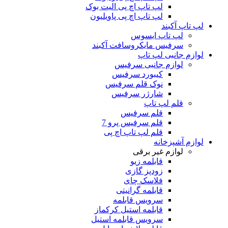
لپ تاپ اچ پی الیت بوک
لپ تاپ اچ پی پاویلیون
لپ تاپ آکبند
لپ تاپ ایسوس
سرفیس مایکروسافت آکبند
لوازم جانبی لپ تاپ
لوازم جانبی سرفیس
کیبورد سرفیس
نوک قلم سرفیس
شارژر سرفیس
قلم لپ تاپ
قلم سرفیس
قلم سرفیس پرو 7
قلم لپ تاپ اچ پی
لوازم آشپزخانه
لوازم غیر برقی
قابلمه زیو
زودپز گازی
فلاسک چای
قابلمه گرانیتی
سرویس قابلمه
قابلمه استیل کرکماز
سرویس قابلمه استیل