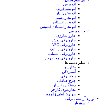
اتو پرس
اتو مسافرتی
اتو مخزن دار
اتو بخار دستی
اتو بخار ایستاده
اتو بخار ایستاده فیلیپس
جارو برقی
جارو شارژی
جاروبرقی بوش
جاروبرقی AEG
جاروبرقی رباتیک
جاروبرقی ایستاده
جاروبرقی مخزن دار
سایر دسته ها
بخارشو
آبسردکن
پنکه برقی
چرخ خیاطی
دستگاه یخ ساز
بخارشوی کارچر
چرخ خیاطی ژانومه
لوازم آرایشی برقی
سشوار