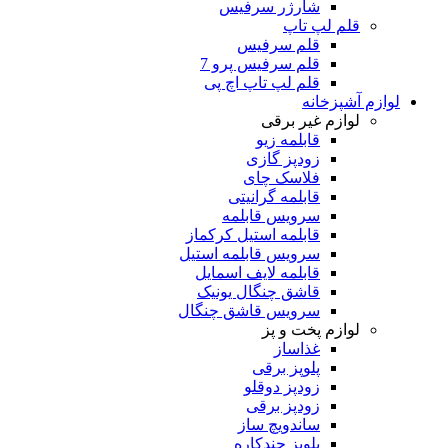
شارژر سرفیس
قلم لپ تاپ
قلم سرفیس
قلم سرفیس پرو 7
قلم لپ تاپ اچ پی
لوازم آشپزخانه
لوازم غیر برقی
قابلمه زیو
زودپز گازی
فلاسک چای
قابلمه گرانیتی
سرویس قابلمه
قابلمه استیل کرکماز
سرویس قابلمه استیل
قابلمه لایف اسمایل
قاشق چنگال یونیک
سرویس قاشق چنگال
لوازم پخت و پز
غذاساز
پلوپز برقی
زودپز دوقلو
زودپز برقی
ساندویچ ساز
پلوپز چندکاره