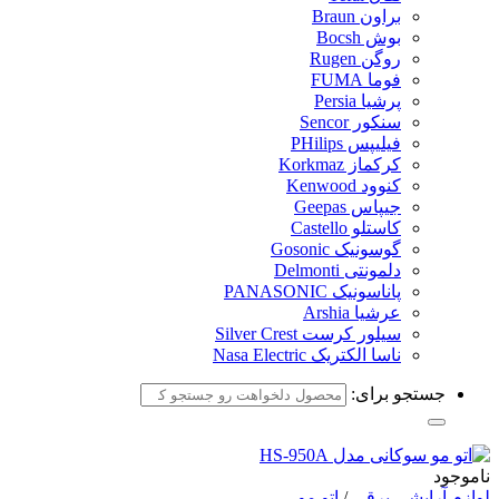
براون Braun
بوش Bocsh
روگن Rugen
فوما FUMA
پرشیا Persia
سنکور Sencor
فیلیپس PHilips
کرکماز Korkmaz
کنوود Kenwood
جیپاس Geepas
کاستلو Castello
گوسونیک Gosonic
دلمونتی Delmonti
پاناسونیک PANASONIC
عرشیا Arshia
سیلور کرست Silver Crest
ناسا الکتریک Nasa Electric
جستجو برای:
ناموجود
لوازم آرایشی برقی
/
اتو مو