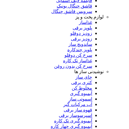
قابلمه لایف اسمایل
قاشق چنگال یونیک
سرویس قاشق چنگال
لوازم پخت و پز
غذاساز
پلوپز برقی
زودپز دوقلو
زودپز برقی
ساندویچ ساز
پلوپز چندکاره
سرخ کن دوقلو
غذاساز تک کاره
سرخ کن بدون روغن
نوشیدنی ساز ها
چای ساز
کتری برقی
مخلوط کن
آبمیوه گیری
اسموتی ساز
آب مرکبات گیر
قهوه ساز برقی
اسپرسوساز برقی
آبمیوه گیری تک کاره
آبمیوه گیری چهار کاره