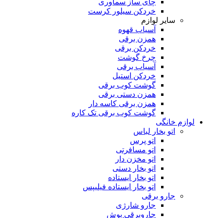
چای ساز سماوری
خردکن سیلور کرست
سایر لوازم
آسیاب قهوه
همزن برقی
خردکن برقی
چرخ گوشت
آسیاب برقی
خردکن استیل
گوشت کوب برقی
همزن دستی برقی
همزن برقی کاسه دار
گوشت کوب برقی تک کاره
لوازم خانگی
اتو بخار لباس
اتو پرس
اتو مسافرتی
اتو مخزن دار
اتو بخار دستی
اتو بخار ایستاده
اتو بخار ایستاده فیلیپس
جارو برقی
جارو شارژی
جاروبرقی بوش