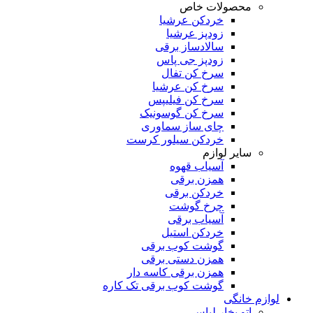
محصولات خاص
خردکن عرشیا
زودپز عرشیا
سالادساز برقی
زودپز جی پاس
سرخ کن تفال
سرخ کن عرشیا
سرخ کن فیلیپس
سرخ کن گوسونیک
چای ساز سماوری
خردکن سیلور کرست
سایر لوازم
آسیاب قهوه
همزن برقی
خردکن برقی
چرخ گوشت
آسیاب برقی
خردکن استیل
گوشت کوب برقی
همزن دستی برقی
همزن برقی کاسه دار
گوشت کوب برقی تک کاره
لوازم خانگی
اتو بخار لباس