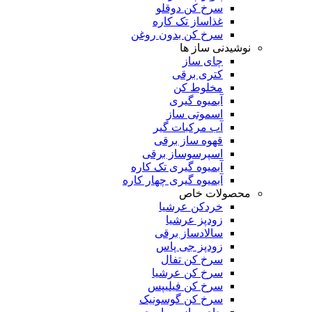
سرخ کن دوقلو
غذاساز تک کاره
سرخ کن بدون روغن
نوشیدنی ساز ها
چای ساز
کتری برقی
مخلوط کن
آبمیوه گیری
اسموتی ساز
آب مرکبات گیر
قهوه ساز برقی
اسپرسوساز برقی
آبمیوه گیری تک کاره
آبمیوه گیری چهار کاره
محصولات خاص
خردکن عرشیا
زودپز عرشیا
سالادساز برقی
زودپز جی پاس
سرخ کن تفال
سرخ کن عرشیا
سرخ کن فیلیپس
سرخ کن گوسونیک