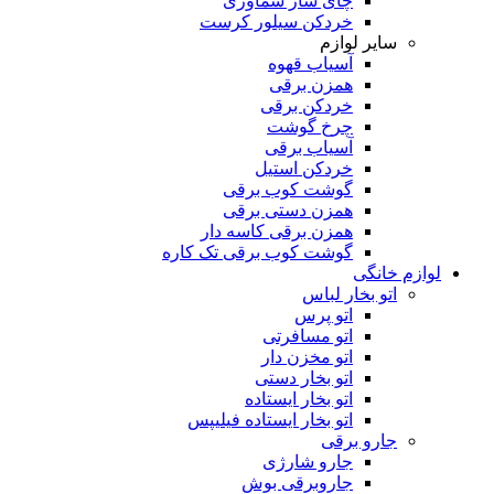
چای ساز سماوری
خردکن سیلور کرست
سایر لوازم
آسیاب قهوه
همزن برقی
خردکن برقی
چرخ گوشت
آسیاب برقی
خردکن استیل
گوشت کوب برقی
همزن دستی برقی
همزن برقی کاسه دار
گوشت کوب برقی تک کاره
لوازم خانگی
اتو بخار لباس
اتو پرس
اتو مسافرتی
اتو مخزن دار
اتو بخار دستی
اتو بخار ایستاده
اتو بخار ایستاده فیلیپس
جارو برقی
جارو شارژی
جاروبرقی بوش