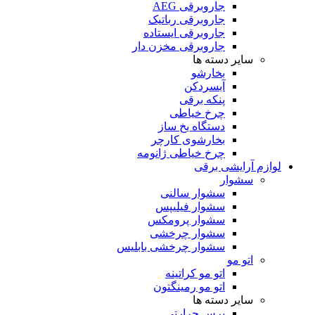
جاروبرقی AEG
جاروبرقی رباتیک
جاروبرقی ایستاده
جاروبرقی مخزن دار
سایر دسته ها
بخارشو
آبسردکن
پنکه برقی
چرخ خیاطی
دستگاه یخ ساز
بخارشوی کارچر
چرخ خیاطی ژانومه
لوازم آرایشی برقی
سشوار
سشوار سالنی
سشوار فیلیپس
سشوار پرومکس
سشوار چرخشی
سشوار چرخشی بابلیس
اتو مو
اتو مو کراتینه
اتو مو رمینگتون
سایر دسته ها
برس حرارتی