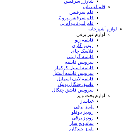
شارژر سرفیس
قلم لپ تاپ
قلم سرفیس
قلم سرفیس پرو 7
قلم لپ تاپ اچ پی
لوازم آشپزخانه
لوازم غیر برقی
قابلمه زیو
زودپز گازی
فلاسک چای
قابلمه گرانیتی
سرویس قابلمه
قابلمه استیل کرکماز
سرویس قابلمه استیل
قابلمه لایف اسمایل
قاشق چنگال یونیک
سرویس قاشق چنگال
لوازم پخت و پز
غذاساز
پلوپز برقی
زودپز دوقلو
زودپز برقی
ساندویچ ساز
پلوپز چندکاره