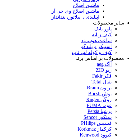
ماشین اصلاح
ماشین اصلاح وی جی آر
اپیلیدی ، اپیلاتور، بندانداز
سایر محصولات
پاور بانک
کیف زنانه
ساعت هوشمند
اسپیکر و بلندگو
کیف و کوله لپ تاپ
محصولات بر اساس برند
آاگ aeg
زیو ZIO
فکر Fakir
تفال Tefal
براون Braun
بوش Bocsh
روگن Rugen
فوما FUMA
پرشیا Persia
سنکور Sencor
فیلیپس PHilips
کرکماز Korkmaz
کنوود Kenwood