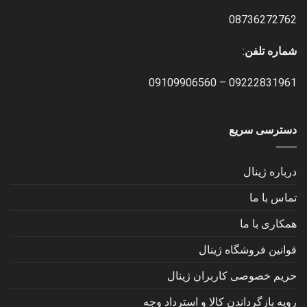
08736272762
شماره تلفن
:
09109906560
–
09222831961
دسترسی سریع
درباره ژینال
تماس با ما
همکاری با ما
قوانین فروشگاه ژینال
حریم خصوصی کاربران ژینال
رویه بازگرداندن کالا و استرداد وجه