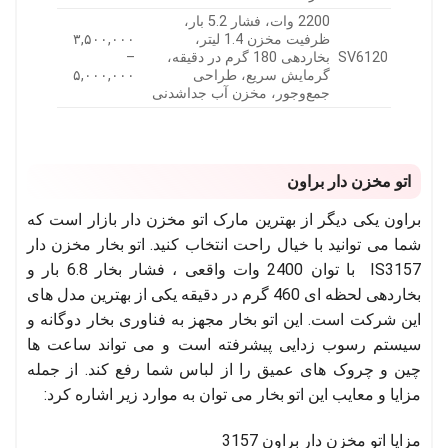
2200 وات، فشار 5.2 بار،
ظرفیت مخزن 1.4 لیتر،
۳,۵۰۰,۰۰۰
SV6120
بخاردهی 180 گرم در دقیقه،
–
گرمایش سریع، طراحی
۵,۰۰۰,۰۰۰
جمع‌وجور، مخزن آب جداشدنی
اتو مخزن دار براون
براون یکی دیگر از بهترین مارک اتو مخزن دار بازار است که
شما می توانید با خیال راحت انتخاب کنید. اتو بخار مخزن دار
IS3157 با توان 2400 وات واقعی ، فشار بخار 6.8 بار و
بخاردهی لحظه ای 460 گرم در دقیقه یکی از بهترین مدل های
این شرکت است. این اتو بخار مجهز به فناوری بخار دوگانه و
سیستم رسوب زدایی پیشرفته است و می تواند ساعت ها
چین و چروک های عمیق را از لباس شما رفع کند. از جمله
مزایا و معایب این اتو بخار می توان به موارد زیر اشاره کرد:
مزایا اتو مخزن دار براون 3157