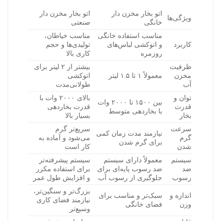
اتو بخار مخزن دار
اتو بخار مخزن دار
ویژگی‌ها
خانگی
صنعتی
مناسب استفاده خانگی
مناسب خیاطان،
کاربرد
و اتوکشی لباس‌های
تولیدی‌ها و حجم
روزمره
کاری بالا
ظرفیت
بیشتر از ۲ لیتر برای
مخزن
معمولاً ۱ تا ۱.۵ لیتر
اتوکشی
آب
طولانی‌مدت
توان و
بالای ۲۰۰۰ وات با
بین ۱۵۰۰ تا ۲۰۰۰ وات
قدرت
قدرت بخاردهی
با بخاردهی متوسط
بخار
بسیار بالا
سرعت
سریع‌تر گرم
نیازمند مدت زمان کمی
گرم
می‌شود و آماده به
برای گرم شدن
شدن
کار است
سیستم
معمولاً دارای سیستم
سیستم پیشرفته‌تر
ضد
ضد رسوب پایه‌ای برای
برای استفاده مکرر
رسوب
جلوگیری از رسوب آب
و افزایش طول عمر
بزرگ‌تر و سنگین‌تر،
اندازه و
سبک‌تر و مناسب برای
نیازمند فضای کاری
وزن
فضای خانگی
وسیع‌تر