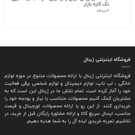
ترید
بهترین
نشده
تک کاره بازار
و
مارک
اتو
تریدینگ
برای
3 دیدگاه
+
بخار
لیست
10
مخزن
پرفروش
دار،
مدل
ترین
اتو
برتر
و
مخزن
بهترین
دار
مارک
چه
آبمیوه
مارکی
گیری
خوبه؟
تک
کاره
بازار
فروشگاه اینترنتی ژینال
فروشگاه اینترنتی ژینال با ارائه محصولات متنوع در حوزه لوازم
خانگی ، لپ تاپ، لوازم دیجیتال و لوازم شخصی برقی فعالیت
خود را آغاز کرده است. تمام تلاش ما در ژینال این است که به
مشتریان کمک کنیم محصولات متناسب با نیاز و بودجه خود را
خریداری کنند. از این رو با ارائه محصولات اورجینال و قیمت
مناسب، ارسال سریع کالا و ارائه مشاوره رایگان قبل از خرید، در
تلاشیم تجربه خریدی ایده آل را به شما هدیه دهیم.