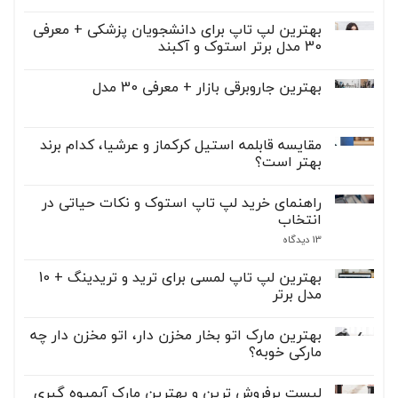
هیچ
دیدگاهی
بهترین لپ تاپ برای دانشجویان پزشکی + معرفی
برای
ثبت
بهترین
30 مدل برتر استوک و آکبند
نشده
همزن
کاسه‌دار
هیچ
برای
دیدگاهی
بهترین جاروبرقی‌ بازار + معرفی 30 مدل
برای
خانواده
ثبت
کم
بهترین
نشده
هیچ
لپ
جمعیت
دیدگاهی
+
تاپ
برای
ثبت
13
برای
بهترین
نشده
مقایسه قابلمه استیل کرکماز و عرشیا، کدام برند
مدل
دانشجویان
جاروبرقی‌
برتر
پزشکی
بهتر است؟
بازار
+
+
معرفی
هیچ
معرفی
30
دیدگاهی
30
راهنمای خرید لپ تاپ استوک و نکات حیاتی در
مدل
برای
ثبت
مدل
برتر
مقایسه
نشده
انتخاب
قابلمه
استوک
و
استیل
برای
13 دیدگاه
آکبند
کرکماز
راهنمای
و
خرید
عرشیا،
لپ
بهترین لپ تاپ لمسی برای ترید و تریدینگ + 10
کدام
تاپ
مدل برتر
برند
استوک
بهتر
و
هیچ
است؟
نکات
دیدگاهی
حیاتی
بهترین مارک اتو بخار مخزن دار، اتو مخزن دار چه
برای
ثبت
در
بهترین
نشده
مارکی خوبه؟
انتخاب
لپ
تاپ
هیچ
لمسی
دیدگاهی
لیست پرفروش ترین و بهترین مارک آبمیوه گیری
برای
برای
ثبت