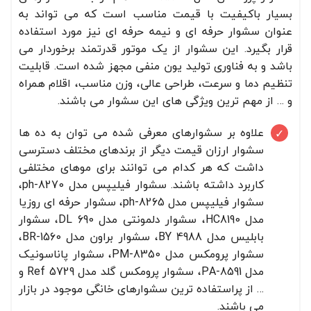
بسیار باکیفیت با قیمت مناسب است که می تواند به
عنوان سشوار حرفه ای و نیمه حرفه ای نیز مورد استفاده
قرار بگیرد. این سشوار از یک موتور قدرتمند برخوردار می
باشد و به فناوری تولید یون منفی مجهز شده است. قابلیت
تنظیم دما و سرعت، طراحی عالی، وزن مناسب، اقلام همراه
و … از مهم ترین ویژگی های این سشوار می باشند.
علاوه بر سشوارهای معرفی شده می توان به ده ها
سشوار ارزان قیمت دیگر از برندهای مختلف دسترسی
داشت که هر کدام می توانند برای موهای مختلفی
کاربرد داشته باشند. سشوار فیلیپس مدل ph-8270،
سشوار فیلیپس مدل ph-8265، سشوار حرفه ای روزیا
مدل HC8190، سشوار دلمونتی مدل DL 690، سشوار
بابلیس مدل BY 4988، سشوار براون مدل BR-1560،
سشوار پرومکس مدل PM-8350، سشوار پاناسونیک
مدل PA-8591، سشوار پرومکس گلد مدل Ref 5729 و
… از پراستفاده ترین سشوارهای خانگی موجود در بازار
می باشند.