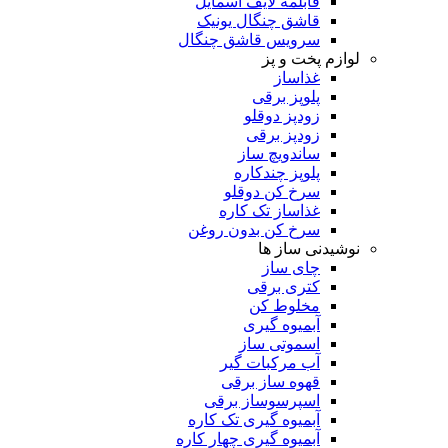
قابلمه لایف اسمایل
قاشق چنگال یونیک
سرویس قاشق چنگال
لوازم پخت و پز
غذاساز
پلوپز برقی
زودپز دوقلو
زودپز برقی
ساندویچ ساز
پلوپز چندکاره
سرخ کن دوقلو
غذاساز تک کاره
سرخ کن بدون روغن
نوشیدنی ساز ها
چای ساز
کتری برقی
مخلوط کن
آبمیوه گیری
اسموتی ساز
آب مرکبات گیر
قهوه ساز برقی
اسپرسوساز برقی
آبمیوه گیری تک کاره
آبمیوه گیری چهار کاره