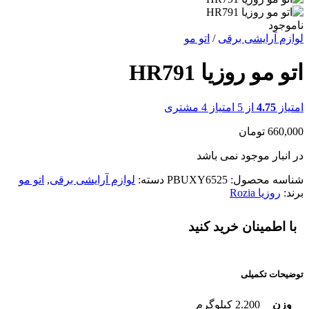
ناموجود
لوازم آرایشی برقی
/
اتو مو
اتو مو روزیا HR791
امتیاز
4.75
از 5 امتیاز
4
مشتری
660,000
تومان
در انبار موجود نمی باشد
شناسه محصول:
PBUXY6525
دسته:
لوازم آرایشی برقی
,
اتو مو
برند:
روزیا Rozia
با اطمینان خرید کنید
توضیحات تکمیلی
وزن
2.200 کیلوگرم