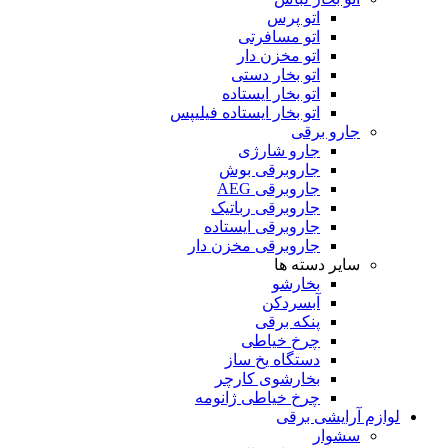
اتو پرس
اتو مسافرتی
اتو مخزن دار
اتو بخار دستی
اتو بخار ایستاده
اتو بخار ایستاده فیلیپس
جارو برقی
جارو شارژی
جاروبرقی بوش
جاروبرقی AEG
جاروبرقی رباتیک
جاروبرقی ایستاده
جاروبرقی مخزن دار
سایر دسته ها
بخارشو
آبسردکن
پنکه برقی
چرخ خیاطی
دستگاه یخ ساز
بخارشوی کارچر
چرخ خیاطی ژانومه
لوازم آرایشی برقی
سشوار