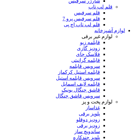
شارژر سرفیس
قلم لپ تاپ
قلم سرفیس
قلم سرفیس پرو 7
قلم لپ تاپ اچ پی
لوازم آشپزخانه
لوازم غیر برقی
قابلمه زیو
زودپز گازی
فلاسک چای
قابلمه گرانیتی
سرویس قابلمه
قابلمه استیل کرکماز
سرویس قابلمه استیل
قابلمه لایف اسمایل
قاشق چنگال یونیک
سرویس قاشق چنگال
لوازم پخت و پز
غذاساز
پلوپز برقی
زودپز دوقلو
زودپز برقی
ساندویچ ساز
پلوپز چندکاره