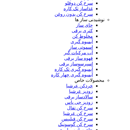
سرخ کن دوقلو
غذاساز تک کاره
سرخ کن بدون روغن
نوشیدنی ساز ها
چای ساز
کتری برقی
مخلوط کن
آبمیوه گیری
اسموتی ساز
آب مرکبات گیر
قهوه ساز برقی
اسپرسوساز برقی
آبمیوه گیری تک کاره
آبمیوه گیری چهار کاره
محصولات خاص
خردکن عرشیا
زودپز عرشیا
سالادساز برقی
زودپز جی پاس
سرخ کن تفال
سرخ کن عرشیا
سرخ کن فیلیپس
سرخ کن گوسونیک
چای ساز سماوری