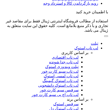
رویه بازگرداندن کالا و استرداد وجه
با اطمینان خرید کنید
استفاده از مطالب فروشگاه اینترنتی ژینال فقط برای مقاصد غیر
تجاری و با ذکر منبع بلامانع است. کلیه حقوق این سایت متعلق به
ژینال می باشد.
تبلت
لپ تاپ استوک
بر اساس کاربری
لپ تاپ اقتصادی
لپ تاپ جدا شونده
تبلت ویندوزی استوک
لپ تاپ سیم کارت خور
لپ تاپ لمسی استوک
لپ تاپ استوک گیمینگ
لپ تاپ استوک دانشجویی
سرفیس سیم کارت خور
لپ تاپ اچ پی سیم کارت خور
بر اساس برند
سرفیس استوک
لپ تاپ استوک دل