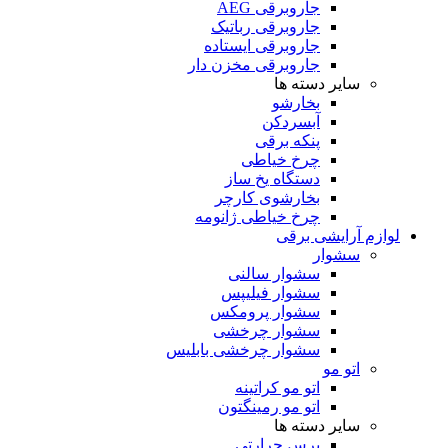
جاروبرقی AEG
جاروبرقی رباتیک
جاروبرقی ایستاده
جاروبرقی مخزن دار
سایر دسته ها
بخارشو
آبسردکن
پنکه برقی
چرخ خیاطی
دستگاه یخ ساز
بخارشوی کارچر
چرخ خیاطی ژانومه
لوازم آرایشی برقی
سشوار
سشوار سالنی
سشوار فیلیپس
سشوار پرومکس
سشوار چرخشی
سشوار چرخشی بابلیس
اتو مو
اتو مو کراتینه
اتو مو رمینگتون
سایر دسته ها
برس حرارتی