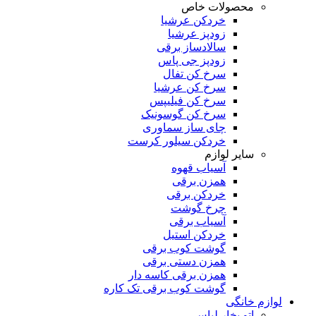
محصولات خاص
خردکن عرشیا
زودپز عرشیا
سالادساز برقی
زودپز جی پاس
سرخ کن تفال
سرخ کن عرشیا
سرخ کن فیلیپس
سرخ کن گوسونیک
چای ساز سماوری
خردکن سیلور کرست
سایر لوازم
آسیاب قهوه
همزن برقی
خردکن برقی
چرخ گوشت
آسیاب برقی
خردکن استیل
گوشت کوب برقی
همزن دستی برقی
همزن برقی کاسه دار
گوشت کوب برقی تک کاره
لوازم خانگی
اتو بخار لباس