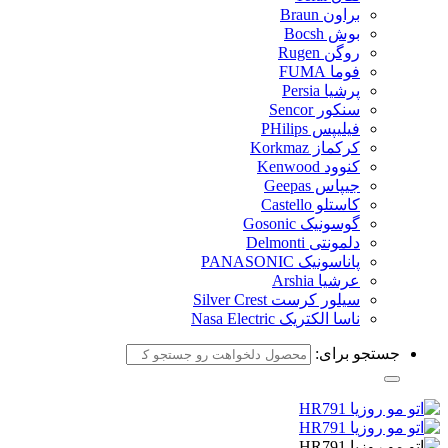
براون Braun
بوش Bocsh
روگن Rugen
فوما FUMA
پرشیا Persia
سنکور Sencor
فیلیپس PHilips
کرکماز Korkmaz
کنوود Kenwood
جیپاس Geepas
کاستلو Castello
گوسونیک Gosonic
دلمونتی Delmonti
پاناسونیک PANASONIC
عرشیا Arshia
سیلور کرست Silver Crest
ناسا الکتریک Nasa Electric
جستجو برای: