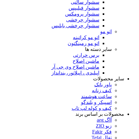
سشوار سالنی
سشوار فیلیپس
سشوار پرومکس
سشوار چرخشی
سشوار چرخشی بابلیس
اتو مو
اتو مو کراتینه
اتو مو رمینگتون
سایر دسته ها
برس حرارتی
ماشین اصلاح
ماشین اصلاح وی جی آر
اپیلیدی ، اپیلاتور، بندانداز
سایر محصولات
پاور بانک
کیف زنانه
ساعت هوشمند
اسپیکر و بلندگو
کیف و کوله لپ تاپ
محصولات بر اساس برند
آاگ aeg
زیو ZIO
فکر Fakir
تفال Tefal