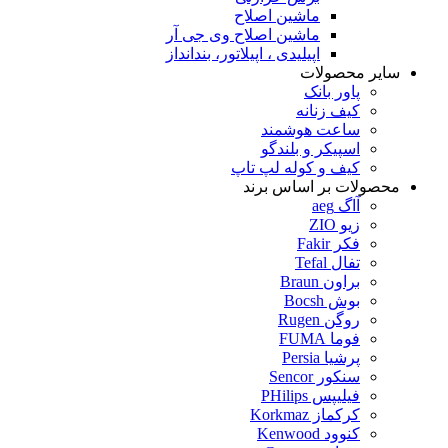
ماشین اصلاح
ماشین اصلاح وی جی آر
اپیلیدی ، اپیلاتور، بندانداز
سایر محصولات
پاور بانک
کیف زنانه
ساعت هوشمند
اسپیکر و بلندگو
کیف و کوله لپ تاپ
محصولات بر اساس برند
آاگ aeg
زیو ZIO
فکر Fakir
تفال Tefal
براون Braun
بوش Bocsh
روگن Rugen
فوما FUMA
پرشیا Persia
سنکور Sencor
فیلیپس PHilips
کرکماز Korkmaz
کنوود Kenwood