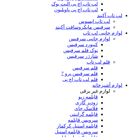
لپ تاپ اچ پی الیت بوک
لپ تاپ اچ پی پاویلیون
لپ تاپ آکبند
لپ تاپ ایسوس
سرفیس مایکروسافت آکبند
لوازم جانبی لپ تاپ
لوازم جانبی سرفیس
کیبورد سرفیس
نوک قلم سرفیس
شارژر سرفیس
قلم لپ تاپ
قلم سرفیس
قلم سرفیس پرو 7
قلم لپ تاپ اچ پی
لوازم آشپزخانه
لوازم غیر برقی
قابلمه زیو
زودپز گازی
فلاسک چای
قابلمه گرانیتی
سرویس قابلمه
قابلمه استیل کرکماز
سرویس قابلمه استیل