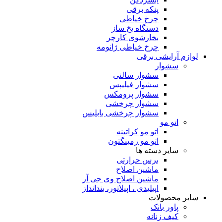
پنکه برقی
چرخ خیاطی
دستگاه یخ ساز
بخارشوی کارچر
چرخ خیاطی ژانومه
لوازم آرایشی برقی
سشوار
سشوار سالنی
سشوار فیلیپس
سشوار پرومکس
سشوار چرخشی
سشوار چرخشی بابلیس
اتو مو
اتو مو کراتینه
اتو مو رمینگتون
سایر دسته ها
برس حرارتی
ماشین اصلاح
ماشین اصلاح وی جی آر
اپیلیدی ، اپیلاتور، بندانداز
سایر محصولات
پاور بانک
کیف زنانه