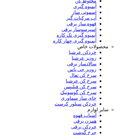
مخلوط کن
آبمیوه گیری
اسموتی ساز
آب مرکبات گیر
قهوه ساز برقی
اسپرسوساز برقی
آبمیوه گیری تک کاره
آبمیوه گیری چهار کاره
محصولات خاص
خردکن عرشیا
زودپز عرشیا
سالادساز برقی
زودپز جی پاس
سرخ کن تفال
سرخ کن عرشیا
سرخ کن فیلیپس
سرخ کن گوسونیک
چای ساز سماوری
خردکن سیلور کرست
سایر لوازم
آسیاب قهوه
همزن برقی
خردکن برقی
چرخ گوشت