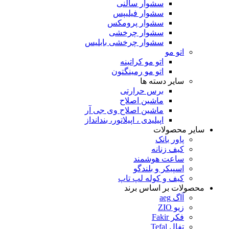
سشوار سالنی
سشوار فیلیپس
سشوار پرومکس
سشوار چرخشی
سشوار چرخشی بابلیس
اتو مو
اتو مو کراتینه
اتو مو رمینگتون
سایر دسته ها
برس حرارتی
ماشین اصلاح
ماشین اصلاح وی جی آر
اپیلیدی ، اپیلاتور، بندانداز
سایر محصولات
پاور بانک
کیف زنانه
ساعت هوشمند
اسپیکر و بلندگو
کیف و کوله لپ تاپ
محصولات بر اساس برند
آاگ aeg
زیو ZIO
فکر Fakir
تفال Tefal