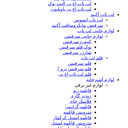
لپ تاپ اچ پی الیت بوک
لپ تاپ اچ پی پاویلیون
لپ تاپ آکبند
لپ تاپ ایسوس
سرفیس مایکروسافت آکبند
لوازم جانبی لپ تاپ
لوازم جانبی سرفیس
کیبورد سرفیس
نوک قلم سرفیس
شارژر سرفیس
قلم لپ تاپ
قلم سرفیس
قلم سرفیس پرو 7
قلم لپ تاپ اچ پی
لوازم آشپزخانه
لوازم غیر برقی
قابلمه زیو
زودپز گازی
فلاسک چای
قابلمه گرانیتی
سرویس قابلمه
قابلمه استیل کرکماز
سرویس قابلمه استیل