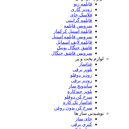
قابلمه زیو
زودپز گازی
فلاسک چای
قابلمه گرانیتی
سرویس قابلمه
قابلمه استیل کرکماز
سرویس قابلمه استیل
قابلمه لایف اسمایل
قاشق چنگال یونیک
سرویس قاشق چنگال
لوازم پخت و پز
غذاساز
پلوپز برقی
زودپز دوقلو
زودپز برقی
ساندویچ ساز
پلوپز چندکاره
سرخ کن دوقلو
غذاساز تک کاره
سرخ کن بدون روغن
نوشیدنی ساز ها
چای ساز
کتری برقی