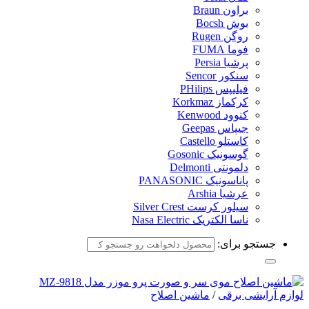
براون Braun
بوش Bocsh
روگن Rugen
فوما FUMA
پرشیا Persia
سنکور Sencor
فیلیپس PHilips
کرکماز Korkmaz
کنوود Kenwood
جیپاس Geepas
کاستلو Castello
گوسونیک Gosonic
دلمونتی Delmonti
پاناسونیک PANASONIC
عرشیا Arshia
سیلور کرست Silver Crest
ناسا الکتریک Nasa Electric
جستجو برای:
لوازم آرایشی برقی
/
ماشین اصلاح