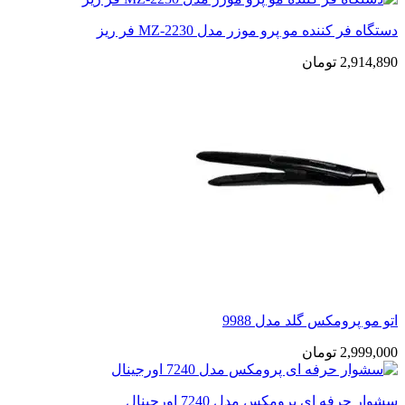
دستگاه فر کننده مو پرو موزر مدل MZ-2230 فر ریز
2,914,890
تومان
اتو مو پرومکس گلد مدل 9988
2,999,000
تومان
سشوار حرفه‌ ای پرومکس مدل 7240 اورجینال