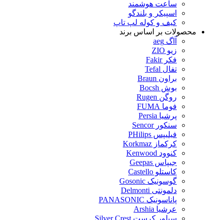
ساعت هوشمند
اسپیکر و بلندگو
کیف و کوله لپ تاپ
محصولات بر اساس برند
آاگ aeg
زیو ZIO
فکر Fakir
تفال Tefal
براون Braun
بوش Bocsh
روگن Rugen
فوما FUMA
پرشیا Persia
سنکور Sencor
فیلیپس PHilips
کرکماز Korkmaz
کنوود Kenwood
جیپاس Geepas
کاستلو Castello
گوسونیک Gosonic
دلمونتی Delmonti
پاناسونیک PANASONIC
عرشیا Arshia
سیلور کرست Silver Crest