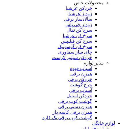
محصولات خاص
خردکن عرشیا
زودپز عرشیا
سالادساز برقی
زودپز جی پاس
سرخ کن تفال
سرخ کن عرشیا
سرخ کن فیلیپس
سرخ کن گوسونیک
چای ساز سماوری
خردکن سیلور کرست
سایر لوازم
آسیاب قهوه
همزن برقی
خردکن برقی
چرخ گوشت
آسیاب برقی
خردکن استیل
گوشت کوب برقی
همزن دستی برقی
همزن برقی کاسه دار
گوشت کوب برقی تک کاره
لوازم خانگی
اتو بخار لباس