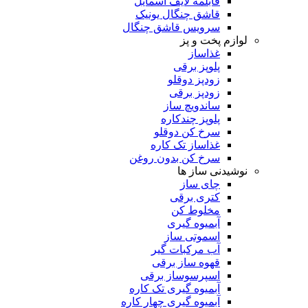
قابلمه لایف اسمایل
قاشق چنگال یونیک
سرویس قاشق چنگال
لوازم پخت و پز
غذاساز
پلوپز برقی
زودپز دوقلو
زودپز برقی
ساندویچ ساز
پلوپز چندکاره
سرخ کن دوقلو
غذاساز تک کاره
سرخ کن بدون روغن
نوشیدنی ساز ها
چای ساز
کتری برقی
مخلوط کن
آبمیوه گیری
اسموتی ساز
آب مرکبات گیر
قهوه ساز برقی
اسپرسوساز برقی
آبمیوه گیری تک کاره
آبمیوه گیری چهار کاره