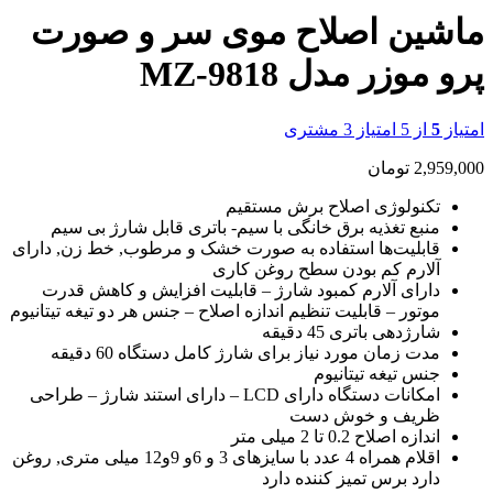
ماشین اصلاح موی سر و صورت
پرو موزر مدل MZ-9818
امتیاز
5
از 5 امتیاز
3
مشتری
2,959,000
تومان
تکنولوژی اصلاح برش مستقیم
منبع تغذیه برق خانگی با سیم- باتری قابل شارژ بی سیم
قابلیت‌ها استفاده به صورت خشک و مرطوب, خط زن, دارای
آلارم کم بودن سطح روغن کاری
دارای آلارم کمبود شارژ – قابلیت افزایش و کاهش قدرت
موتور – قابلیت تنظیم اندازه اصلاح – جنس هر دو تیغه تیتانیوم
شارژدهی باتری 45 دقیقه
مدت زمان مورد نیاز برای شارژ کامل دستگاه 60 دقیقه
جنس تیغه تیتانیوم
امکانات دستگاه دارای LCD – دارای استند شارژ – طراحی
ظریف و خوش دست
اندازه اصلاح 0.2 تا 2 میلی متر
اقلام همراه 4 عدد با سایزهای 3 و 6و 9و12 میلی متری, روغن
دارد برس تمیز کننده دارد