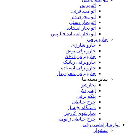
اتو پرس
اتو مسافرتی
اتو مخزن دار
اتو بخار دستی
اتو بخار ایستاده
اتو بخار ایستاده فیلیپس
جارو برقی
جارو شارژی
جاروبرقی بوش
جاروبرقی AEG
جاروبرقی رباتیک
جاروبرقی ایستاده
جاروبرقی مخزن دار
سایر دسته ها
بخارشو
آبسردکن
پنکه برقی
چرخ خیاطی
دستگاه یخ ساز
بخارشوی کارچر
چرخ خیاطی ژانومه
لوازم آرایشی برقی
سشوار