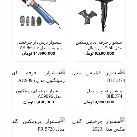
سشوار حرفه‌ ای پرومکس
سشوار برس دار چرخشی
مدل 7250 اورجینال
بابیلیس مدل AS966roe
9,290,000
تومان
14,990,000
تومان
سشوار فیلیپس مدل
سشوار حرفه ای رمینگتون
BHD274
مدل AC9096
9,990,000
تومان
8,490,000
تومان