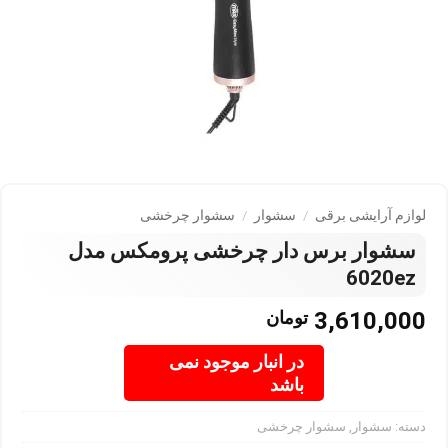
لوازم آرایشی برقی
/
سشوار
/
سشوار چرخشی
سشوار برس دار چرخشی پرومکس مدل
6020ez
3,610,000
تومان
در انبار موجود نمی
باشد
دسته:
سشوار
,
سشوار چرخشی