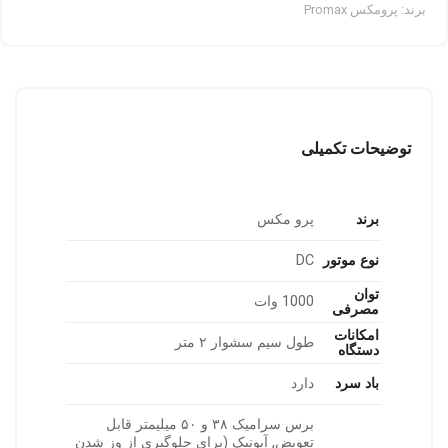
برند:
پرومکس Promax
توضیحات تکمیلی
برند
پرو مکس
نوع موتور
DC
توان
1000 وات
مصرفی
امکانات
طول سیم سشوار ۲ متر
دستگاه
باد سرد
دارد
برس سرامیک ۳۸ و ۵۰ میلیمتر قابل
تعویض, آیونیک (برای جلوگیری از وز شدن