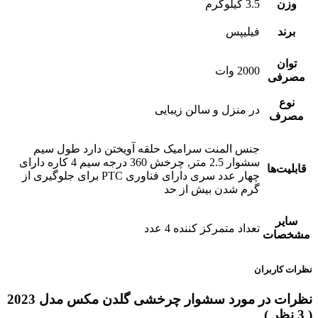
وزن
3.5 کیلوگرم
برند
فیلیپس
توان
2000 وات
مصرفی
نوع
در منزل و سالن زیبایی
مصرف
جنس المنت سرامیک حلقه آویختن دارد طول سیم
سشوار 2.5 متر, چرخش 360 درجه سیم 4 کاره دارای
قابلیت‌ها
چهار عدد سری دارای فناوری PTC برای جلوگیری از
گرم شدن بیش از حد
سایر
تعداد متمرکز کننده 4 عدد
مشخصات
نظرات کاربران
نظرات در مورد سشوار چرخشی گلدن مکس مدل 2023
( 3 نظر )