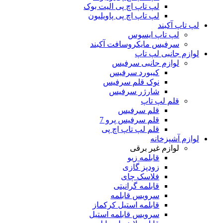
لپ تاپ اچ پی الیت بوک
لپ تاپ اچ پی پاویلیون
لپ تاپ آکبند
لپ تاپ ایسوس
سرفیس مایکروسافت آکبند
لوازم جانبی لپ تاپ
لوازم جانبی سرفیس
کیبورد سرفیس
نوک قلم سرفیس
شارژر سرفیس
قلم لپ تاپ
قلم سرفیس
قلم سرفیس پرو 7
قلم لپ تاپ اچ پی
لوازم آشپزخانه
لوازم غیر برقی
قابلمه زیو
زودپز گازی
فلاسک چای
قابلمه گرانیتی
سرویس قابلمه
قابلمه استیل کرکماز
سرویس قابلمه استیل