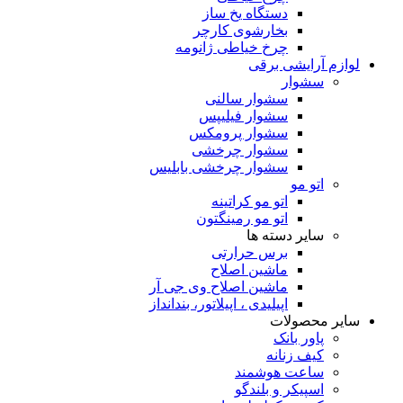
دستگاه یخ ساز
بخارشوی کارچر
چرخ خیاطی ژانومه
لوازم آرایشی برقی
سشوار
سشوار سالنی
سشوار فیلیپس
سشوار پرومکس
سشوار چرخشی
سشوار چرخشی بابلیس
اتو مو
اتو مو کراتینه
اتو مو رمینگتون
سایر دسته ها
برس حرارتی
ماشین اصلاح
ماشین اصلاح وی جی آر
اپیلیدی ، اپیلاتور، بندانداز
سایر محصولات
پاور بانک
کیف زنانه
ساعت هوشمند
اسپیکر و بلندگو