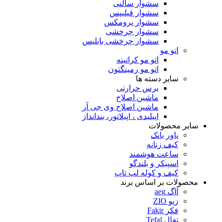
سشوار سالنی
سشوار فیلیپس
سشوار پرومکس
سشوار چرخشی
سشوار چرخشی بابلیس
اتو مو
اتو مو کراتینه
اتو مو رمینگتون
سایر دسته ها
برس حرارتی
ماشین اصلاح
ماشین اصلاح وی جی آر
اپیلیدی ، اپیلاتور، بندانداز
سایر محصولات
پاور بانک
کیف زنانه
ساعت هوشمند
اسپیکر و بلندگو
کیف و کوله لپ تاپ
محصولات بر اساس برند
آاگ aeg
زیو ZIO
فکر Fakir
تفال Tefal