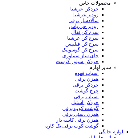
محصولات خاص
خردکن عرشیا
زودپز عرشیا
سالادساز برقی
زودپز جی پاس
سرخ کن تفال
سرخ کن عرشیا
سرخ کن فیلیپس
سرخ کن گوسونیک
چای ساز سماوری
خردکن سیلور کرست
سایر لوازم
آسیاب قهوه
همزن برقی
خردکن برقی
چرخ گوشت
آسیاب برقی
خردکن استیل
گوشت کوب برقی
همزن دستی برقی
همزن برقی کاسه دار
گوشت کوب برقی تک کاره
لوازم خانگی
اتو بخار لباس