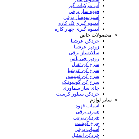
آب مرکبات گیر
قهوه ساز برقی
اسپرسوساز برقی
آبمیوه گیری تک کاره
آبمیوه گیری چهار کاره
محصولات خاص
خردکن عرشیا
زودپز عرشیا
سالادساز برقی
زودپز جی پاس
سرخ کن تفال
سرخ کن عرشیا
سرخ کن فیلیپس
سرخ کن گوسونیک
چای ساز سماوری
خردکن سیلور کرست
سایر لوازم
آسیاب قهوه
همزن برقی
خردکن برقی
چرخ گوشت
آسیاب برقی
خردکن استیل