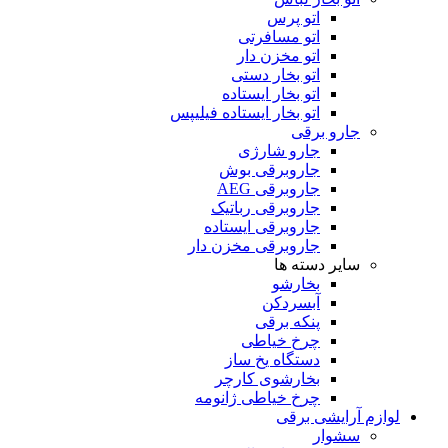
اتو پرس
اتو مسافرتی
اتو مخزن دار
اتو بخار دستی
اتو بخار ایستاده
اتو بخار ایستاده فیلیپس
جارو برقی
جارو شارژی
جاروبرقی بوش
جاروبرقی AEG
جاروبرقی رباتیک
جاروبرقی ایستاده
جاروبرقی مخزن دار
سایر دسته ها
بخارشو
آبسردکن
پنکه برقی
چرخ خیاطی
دستگاه یخ ساز
بخارشوی کارچر
چرخ خیاطی ژانومه
لوازم آرایشی برقی
سشوار