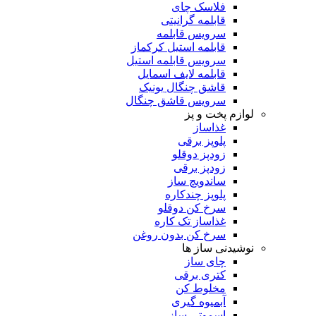
فلاسک چای
قابلمه گرانیتی
سرویس قابلمه
قابلمه استیل کرکماز
سرویس قابلمه استیل
قابلمه لایف اسمایل
قاشق چنگال یونیک
سرویس قاشق چنگال
لوازم پخت و پز
غذاساز
پلوپز برقی
زودپز دوقلو
زودپز برقی
ساندویچ ساز
پلوپز چندکاره
سرخ کن دوقلو
غذاساز تک کاره
سرخ کن بدون روغن
نوشیدنی ساز ها
چای ساز
کتری برقی
مخلوط کن
آبمیوه گیری
اسموتی ساز