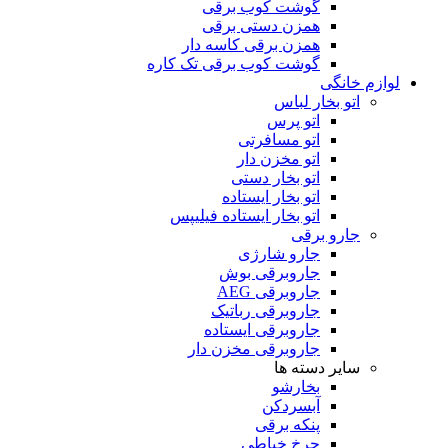
گوشت کوب برقی
همزن دستی برقی
همزن برقی کاسه دار
گوشت کوب برقی تک کاره
لوازم خانگی
اتو بخار لباس
اتو پرس
اتو مسافرتی
اتو مخزن دار
اتو بخار دستی
اتو بخار ایستاده
اتو بخار ایستاده فیلیپس
جارو برقی
جارو شارژی
جاروبرقی بوش
جاروبرقی AEG
جاروبرقی رباتیک
جاروبرقی ایستاده
جاروبرقی مخزن دار
سایر دسته ها
بخارشو
آبسردکن
پنکه برقی
چرخ خیاطی