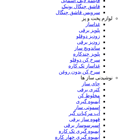
قابلمه لایف اسمایل
قاشق چنگال یونیک
سرویس قاشق چنگال
لوازم پخت و پز
غذاساز
پلوپز برقی
زودپز دوقلو
زودپز برقی
ساندویچ ساز
پلوپز چندکاره
سرخ کن دوقلو
غذاساز تک کاره
سرخ کن بدون روغن
نوشیدنی ساز ها
چای ساز
کتری برقی
مخلوط کن
آبمیوه گیری
اسموتی ساز
آب مرکبات گیر
قهوه ساز برقی
اسپرسوساز برقی
آبمیوه گیری تک کاره
آبمیوه گیری چهار کاره