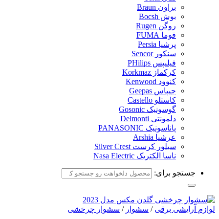
براون Braun
بوش Bocsh
روگن Rugen
فوما FUMA
پرشیا Persia
سنکور Sencor
فیلیپس PHilips
کرکماز Korkmaz
کنوود Kenwood
جیپاس Geepas
کاستلو Castello
گوسونیک Gosonic
دلمونتی Delmonti
پاناسونیک PANASONIC
عرشیا Arshia
سیلور کرست Silver Crest
ناسا الکتریک Nasa Electric
جستجو برای:
لوازم آرایشی برقی
/
سشوار
/
سشوار چرخشی