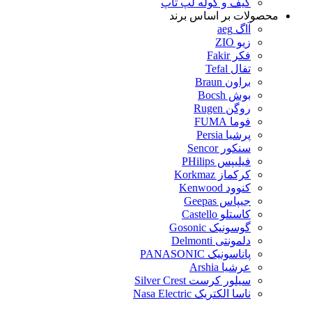
کیف و کوله لپ تاپ
محصولات بر اساس برند
آاگ aeg
زیو ZIO
فکر Fakir
تفال Tefal
براون Braun
بوش Bocsh
روگن Rugen
فوما FUMA
پرشیا Persia
سنکور Sencor
فیلیپس PHilips
کرکماز Korkmaz
کنوود Kenwood
جیپاس Geepas
کاستلو Castello
گوسونیک Gosonic
دلمونتی Delmonti
پاناسونیک PANASONIC
عرشیا Arshia
سیلور کرست Silver Crest
ناسا الکتریک Nasa Electric