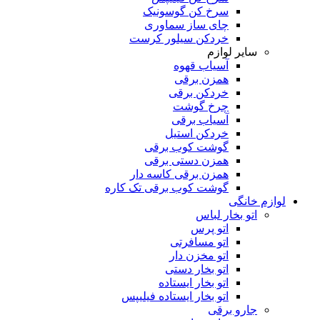
سرخ کن گوسونیک
چای ساز سماوری
خردکن سیلور کرست
سایر لوازم
آسیاب قهوه
همزن برقی
خردکن برقی
چرخ گوشت
آسیاب برقی
خردکن استیل
گوشت کوب برقی
همزن دستی برقی
همزن برقی کاسه دار
گوشت کوب برقی تک کاره
لوازم خانگی
اتو بخار لباس
اتو پرس
اتو مسافرتی
اتو مخزن دار
اتو بخار دستی
اتو بخار ایستاده
اتو بخار ایستاده فیلیپس
جارو برقی