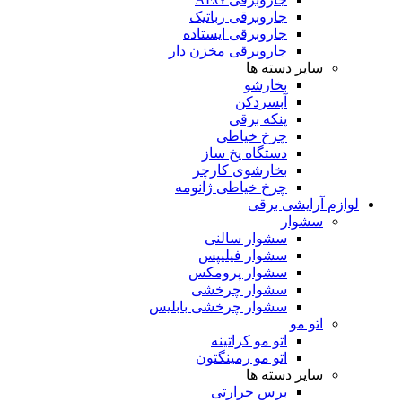
جاروبرقی رباتیک
جاروبرقی ایستاده
جاروبرقی مخزن دار
سایر دسته ها
بخارشو
آبسردکن
پنکه برقی
چرخ خیاطی
دستگاه یخ ساز
بخارشوی کارچر
چرخ خیاطی ژانومه
لوازم آرایشی برقی
سشوار
سشوار سالنی
سشوار فیلیپس
سشوار پرومکس
سشوار چرخشی
سشوار چرخشی بابلیس
اتو مو
اتو مو کراتینه
اتو مو رمینگتون
سایر دسته ها
برس حرارتی