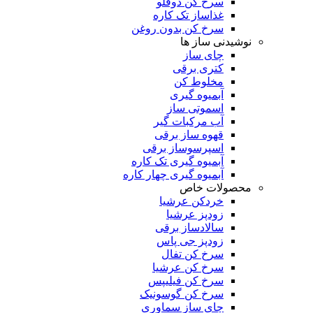
سرخ کن دوقلو
غذاساز تک کاره
سرخ کن بدون روغن
نوشیدنی ساز ها
چای ساز
کتری برقی
مخلوط کن
آبمیوه گیری
اسموتی ساز
آب مرکبات گیر
قهوه ساز برقی
اسپرسوساز برقی
آبمیوه گیری تک کاره
آبمیوه گیری چهار کاره
محصولات خاص
خردکن عرشیا
زودپز عرشیا
سالادساز برقی
زودپز جی پاس
سرخ کن تفال
سرخ کن عرشیا
سرخ کن فیلیپس
سرخ کن گوسونیک
چای ساز سماوری