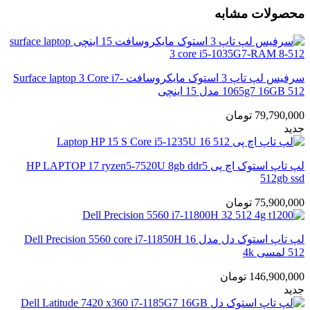
محصولات مشابه
سرفیس لپ تاپ 3 استوک مایکروسافت Surface laptop 3 Core i7-
1065g7 16GB 512 مدل 15 اینچی
79,790,000
تومان
جدید
لپ تاپ استوک اچ پی HP LAPTOP 17 ryzen5-7520U 8gb ddr5
512gb ssd
75,900,000
تومان
لپ تاپ استوک دل مدل Dell Precision 5560 core i7-11850H 16
512 لمسی 4k
146,900,000
تومان
جدید