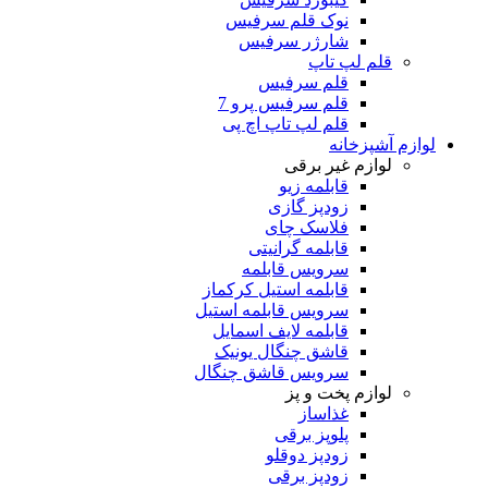
نوک قلم سرفیس
شارژر سرفیس
قلم لپ تاپ
قلم سرفیس
قلم سرفیس پرو 7
قلم لپ تاپ اچ پی
لوازم آشپزخانه
لوازم غیر برقی
قابلمه زیو
زودپز گازی
فلاسک چای
قابلمه گرانیتی
سرویس قابلمه
قابلمه استیل کرکماز
سرویس قابلمه استیل
قابلمه لایف اسمایل
قاشق چنگال یونیک
سرویس قاشق چنگال
لوازم پخت و پز
غذاساز
پلوپز برقی
زودپز دوقلو
زودپز برقی