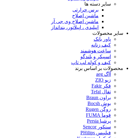
سایر دسته ها
برس حرارتی
ماشین اصلاح
ماشین اصلاح وی جی آر
اپیلیدی ، اپیلاتور، بندانداز
سایر محصولات
پاور بانک
کیف زنانه
ساعت هوشمند
اسپیکر و بلندگو
کیف و کوله لپ تاپ
محصولات بر اساس برند
آاگ aeg
زیو ZIO
فکر Fakir
تفال Tefal
براون Braun
بوش Bocsh
روگن Rugen
فوما FUMA
پرشیا Persia
سنکور Sencor
فیلیپس PHilips