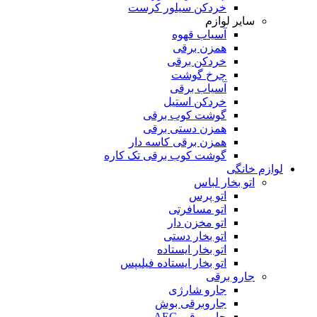
خردکن سیلور کرست
سایر لوازم
آسیاب قهوه
همزن برقی
خردکن برقی
چرخ گوشت
آسیاب برقی
خردکن استیل
گوشت کوب برقی
همزن دستی برقی
همزن برقی کاسه دار
گوشت کوب برقی تک کاره
لوازم خانگی
اتو بخار لباس
اتو پرس
اتو مسافرتی
اتو مخزن دار
اتو بخار دستی
اتو بخار ایستاده
اتو بخار ایستاده فیلیپس
جارو برقی
جارو شارژی
جاروبرقی بوش
جاروبرقی AEG