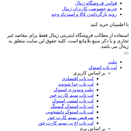
قوانین فروشگاه ژینال
حریم خصوصی کاربران ژینال
رویه بازگرداندن کالا و استرداد وجه
با اطمینان خرید کنید
استفاده از مطالب فروشگاه اینترنتی ژینال فقط برای مقاصد غیر
تجاری و با ذکر منبع بلامانع است. کلیه حقوق این سایت متعلق به
ژینال می باشد.
تبلت
لپ تاپ استوک
بر اساس کاربری
لپ تاپ اقتصادی
لپ تاپ جدا شونده
تبلت ویندوزی استوک
لپ تاپ سیم کارت خور
لپ تاپ لمسی استوک
لپ تاپ استوک گیمینگ
لپ تاپ استوک دانشجویی
سرفیس سیم کارت خور
لپ تاپ اچ پی سیم کارت خور
بر اساس برند