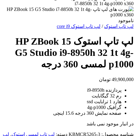
ناموجود
لپ تاپ استوک
/
لپ تاپ استوک core i9
لپ تاپ استوک HP ZBook 15
G5 Studio i9-8950h 32 1t 4g-
p1000 لمسی 360 درجه
49,900,000
تومان
پردازنده i9-8950h
رم 32 گیگابایت
هارد 1 ترابایت ssd
گرافیک 4g-p1000
صفحه نمایش 360 درجه 15.6 اینچی
در انبار موجود نمی باشد
شناسه محصول:
KBMCR5265-3
دسته:
لپ تاپ لمسی استوک
,
لپ