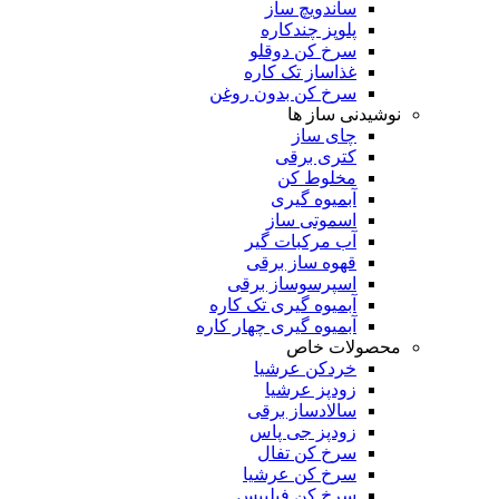
ساندویچ ساز
پلوپز چندکاره
سرخ کن دوقلو
غذاساز تک کاره
سرخ کن بدون روغن
نوشیدنی ساز ها
چای ساز
کتری برقی
مخلوط کن
آبمیوه گیری
اسموتی ساز
آب مرکبات گیر
قهوه ساز برقی
اسپرسوساز برقی
آبمیوه گیری تک کاره
آبمیوه گیری چهار کاره
محصولات خاص
خردکن عرشیا
زودپز عرشیا
سالادساز برقی
زودپز جی پاس
سرخ کن تفال
سرخ کن عرشیا
سرخ کن فیلیپس