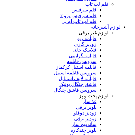
قلم لپ تاپ
قلم سرفیس
قلم سرفیس پرو 7
قلم لپ تاپ اچ پی
لوازم آشپزخانه
لوازم غیر برقی
قابلمه زیو
زودپز گازی
فلاسک چای
قابلمه گرانیتی
سرویس قابلمه
قابلمه استیل کرکماز
سرویس قابلمه استیل
قابلمه لایف اسمایل
قاشق چنگال یونیک
سرویس قاشق چنگال
لوازم پخت و پز
غذاساز
پلوپز برقی
زودپز دوقلو
زودپز برقی
ساندویچ ساز
پلوپز چندکاره