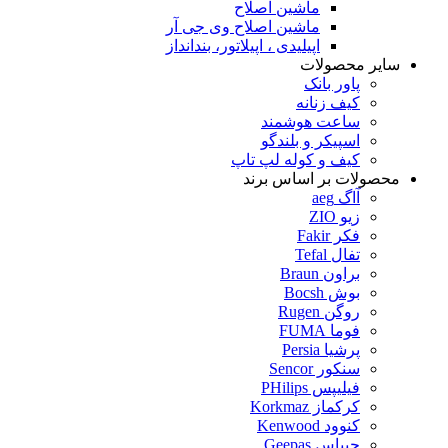
ماشین اصلاح
ماشین اصلاح وی جی آر
اپیلیدی ، اپیلاتور، بندانداز
سایر محصولات
پاور بانک
کیف زنانه
ساعت هوشمند
اسپیکر و بلندگو
کیف و کوله لپ تاپ
محصولات بر اساس برند
آاگ aeg
زیو ZIO
فکر Fakir
تفال Tefal
براون Braun
بوش Bocsh
روگن Rugen
فوما FUMA
پرشیا Persia
سنکور Sencor
فیلیپس PHilips
کرکماز Korkmaz
کنوود Kenwood
جیپاس Geepas