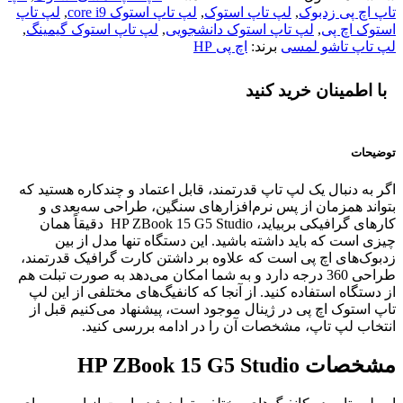
تاپ اچ پی زدبوک
,
لپ تاپ استوک
,
لپ تاپ استوک core i9
,
لپ تاپ
استوک اچ پی
,
لپ تاپ استوک دانشجویی
,
لپ تاپ استوک گیمینگ
,
لپ تاپ تاشو لمسی
برند:
اچ پی HP
با اطمینان خرید کنید
توضیحات
اگر به دنبال یک لپ تاپ قدرتمند، قابل اعتماد و چندکاره هستید که
بتواند همزمان از پس نرم‌افزارهای سنگین، طراحی سه‌بعدی و
کارهای گرافیکی بربیاید، HP ZBook 15 G5 Studio دقیقاً همان
چیزی‌ است که باید داشته باشید. این دستگاه تنها مدل از بین
زدبوک‌های اچ پی است که علاوه بر داشتن کارت گرافیک قدرتمند،
طراحی 360 درجه دارد و به شما امکان می‌دهد به صورت تبلت هم
از دستگاه استفاده کنید. از آنجا که کانفیگ‌های مختلفی از این لپ
تاپ استوک اچ پی در ژینال موجود است، پیشنهاد می‌کنیم قبل از
انتخاب لپ تاپ، مشخصات آن را در ادامه بررسی کنید.
مشخصات HP ZBook 15 G5 Studio