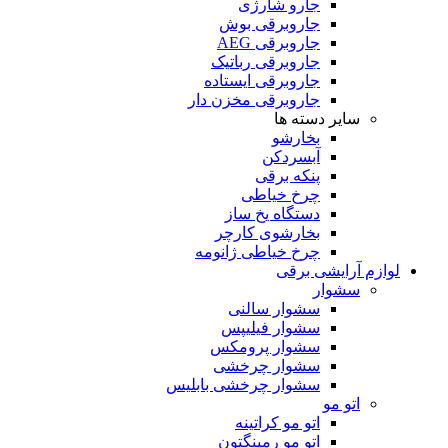
جارو شارژی
جاروبرقی بوش
جاروبرقی AEG
جاروبرقی رباتیک
جاروبرقی ایستاده
جاروبرقی مخزن دار
سایر دسته ها
بخارشو
آبسردکن
پنکه برقی
چرخ خیاطی
دستگاه یخ ساز
بخارشوی کارچر
چرخ خیاطی ژانومه
لوازم آرایشی برقی
سشوار
سشوار سالنی
سشوار فیلیپس
سشوار پرومکس
سشوار چرخشی
سشوار چرخشی بابلیس
اتو مو
اتو مو کراتینه
اتو مو رمینگتون