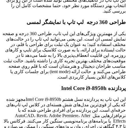
این لپ تاپ در کانفیگ‌های مختلفی تولید شده است از این رو برای
انتخاب بهتر دستگاه مورد نظر خود، حتما مشخصات کامل آن را
بررسی کنید.
طراحی 360 درجه لپ تاپ با نمایشگر لمسی
یکی از مهمترین ویژگی‌های این لپ تاپ، طراحی 360 درجه و صفحه
نمایش لمسی آن است. این یعنی می‌توانید لپ تاپ را در حالت‌های
مختلف استفاده کنید؛ به عنوان یک تبلت برای طراحی با قلم، در
حالت ایستاده برای ارائه، یا به صورت کلاسیک برای تایپ و کارهای
روزمره. این قابلیت انعطاف‌پذیری بالا را به شما می‌دهد تا در
موقعیت‌های مختلف بهترین تجربه کاری را داشته باشید. حالت تبلت
مناسب طراحان دیجیتال و هنرمندان است که با قلم روی صفحه
طراحی می‌کنند و حالت ارائه (tent mode) برای جلسات کاری یا
کلاس‌های آنلاین بسیار کاربردی است.
پردازنده Intel Core i9-8950h
این لپ تاپ به پردازنده نسل هشتم Intel Core i9-8950hمجهز شده
که یکی از قوی‌ترین مدل‌های شش هسته‌ای در کلاس لپ تاپ‌های
حرفه‌ای است. این پردازنده برای افرادی طراحی شده که با
نرم‌افزارهایی مثل AutoCAD، Revit، Adobe Premiere، After
Effects یا برنامه‌های برنامه‌نویسی سنگین کار می‌کنند. فرکانس بالا
تا ۴.۳ گیگاهرتز، اجرای روان پروژه‌های سنگین را ممکن می‌سازد و