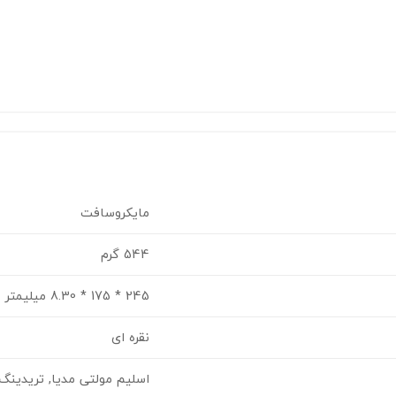
مایکروسافت
544 گرم
245 * 175 * 8.30 ميليمتر
نقره ای
اسلیم مولتی مدیا, تریدینگ