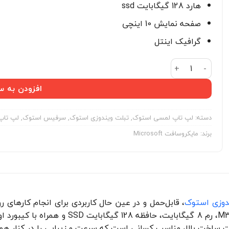
هارد 128 گیگابایت ssd
صفحه نمایش 10 اینچی
گرافیک اینتل
لپ تاپ استوک مایکروسافت سرفیس گو 2- Surface Go 2 M3 ram 8 hard 128 با کیبورد عدد
افزودن به س
دسته:
لپ تاپ لمسی استوک
,
تبلت ویندوزی استوک
,
سرفیس استوک
,
لپ تاپ
برند:
مایکروسافت Microsoft
دوزی استوک
، قابل‌حمل و در عین حال کاربردی برای انجام کارهای ر
سرفیس گو 2 با پردازنده M3، رم 8 گیگا
ت ساخت بالا، مناسب کسانی است که سرعت و زیبایی را در کنار هم