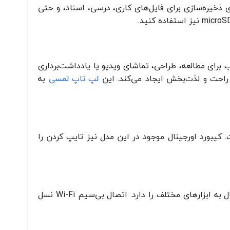
ن فضای ذخیره‌سازی برای فایل‌های کاری، درسی، اسناد، و حتی
یق، مناسب برای مطالعه، طراحی، تماشای ویدیو یا یادداشت‌برداری
 راحت و لذت‌بخش ایجاد می‌کند. این
لپ تاپ لمسی
به
کیبورد اورجینال موجود در این مدل نیز تایپ کردن را
با پورت USB-C، جک هدفون، درگاه کارت microSD و پین کیبورد، سرفیس گو 2 امکان اتصال به ابزارهای مختلف را دارد. اتصال بی‌سیم Wi-Fi نسل