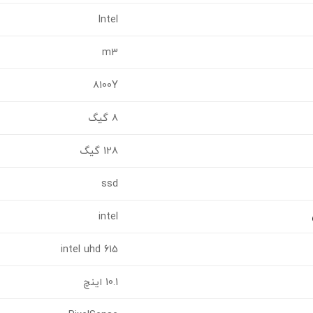
Intel
m3
8100Y
8 گیگ
128 گیگ
ssd
intel
intel uhd 615
10.1 اینچ