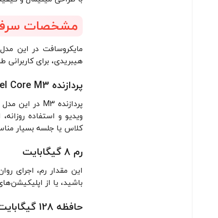
مشخصات سرفی
مایکروسافت در این مدل 
هیبریدی، برای کاربرانی ط
پردازنده Intel Core M3 نسل هشتم
پردازنده M3 د
ویدیو و استفاده روزانه،
کلاس یا جلسه بسیار منا
رم 8 گیگابایت
باشید، یا از اپلیکیشن‌های آموزشی یا ارتبا
حافظه 128 گیگابایت SSD