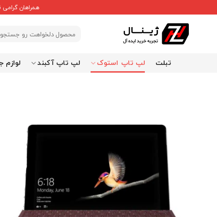
Ski
همراهان گرامی 
t
conten
جستجو
برای:
تبلت
لپ تاپ استوک
لپ تاپ آکبند
لوازم ج