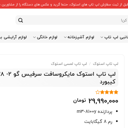
قبل از ثبت سفارش لپ تاپ های استوک، حتما گرید و عکس های دستگاه را از مشاورین ما
انبی لپ تاپ
لوازم آشپزخانه
لوازم خانگی
لوازم آرایشی ب
لپ تاپ استوک
/
لپ تاپ لمسی استوک
کیبورد
29,990,000
تومان
1
امتیاز
4
از 5
امتیاز
پردازنده m3-8100y
مشتری
رم 8 گیگابایت