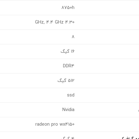
8750h
4.30 GHz, 4.4 GHz
8
16 گیگ
DDR4
512 گیگ
ssd
Nvidia
radeon pro wx4150
ه گرافیکی
4 گیگ