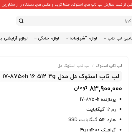
قبل از ثبت سفارش لپ تاپ های استوک، حتما گرید و عکس های دستگاه را از مشاورین ما
انبی لپ تاپ
لوازم آشپزخانه
لوازم خانگی
لوازم آرایشی ب
لپ تاپ استوک
لپ تاپ استوک دل
/
لپ تاپ استوک دل مدل Dell Precision 7530 i7-8750h 16 512 4g
83,900,000
تومان
پردازنده i7-8750h
رم 16 گیگابایت
هارد 512 گیگابایت SSD
گرافیک 4g m1200