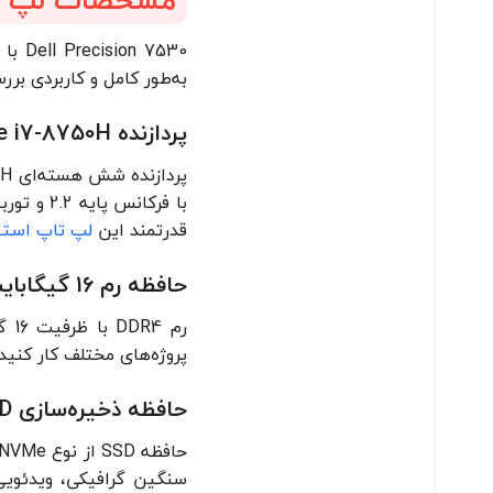
7530
به‌طور کامل و کاربردی برر
پردازنده Core i7-8750H
قدرتمند این
لپ تاپ استوک  i7
حافظه رم 16 گیگابایت
رم 
پروژه‌های مختلف کار کنید
حافظه ذخیره‌سازی SSD با ظرفیت 512 گیگابایت
سنگین گرافیکی، ویدئویی 