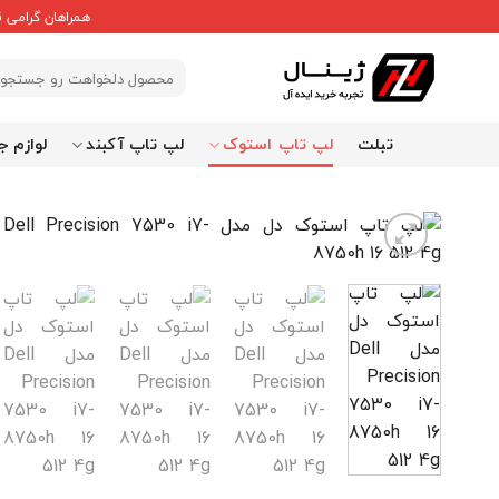
Ski
همراهان گرامی 
t
conten
جستجو
برای:
تبلت
لپ تاپ استوک
لپ تاپ آکبند
لوازم ج