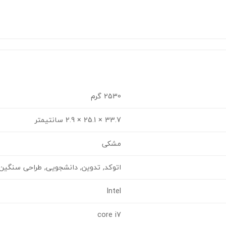
2530 گرم
33.7 × 25.1 × 2.9 سانتیمتر
مشکی
اتوکد, تدوین, دانشجویی, طراحی سنگی
Intel
core i7