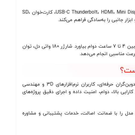
در این لپ تاپ تنوع کاملی از پورت‌ها فراهم شده است: سه پورت USB 3.1، پورت USB-C Thunderbolt، HDMI، Mini DisplayPort، کارت‌خوان SD،
باتری این دستگاه از نوع لیتیوم یونی با ظرفیت بالا است که بسته به نوع استفاده می‌تواند بین 4 تا 7 ساعت دوام بیاورد. شارژر 180 واتی دل، توان
سرعت مناسبی انجام می‌دهد.
Dell Precision 7530 انتخابی ایده‌آل برای طراحان صنعتی، مهندسان عمران، معماران، تدوین‌گران حرفه‌ای، کاربران نرم‌افزارهای 3D و مهندسی
ی بالا، دوام، امنیت داده و اجرای دقیق پروژه‌های
مدل را با ضمانت اصالت، خدمات پشتیبانی و مشاوره