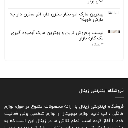
مدل برتر
برند
استوک
بهتر
و
هیچ
است؟
نکات
دیدگاهی
حیاتی
بهترین مارک اتو بخار مخزن دار، اتو مخزن دار چه
برای
ثبت
در
بهترین
نشده
مارکی خوبه؟
انتخاب
لپ
تاپ
هیچ
لمسی
دیدگاهی
لیست پرفروش ترین و بهترین مارک آبمیوه گیری
برای
برای
ثبت
ترید
بهترین
نشده
تک کاره بازار
و
مارک
اتو
تریدینگ
برای
3 دیدگاه
+
بخار
لیست
10
مخزن
پرفروش
دار،
مدل
ترین
اتو
برتر
و
مخزن
بهترین
دار
مارک
چه
آبمیوه
مارکی
گیری
خوبه؟
تک
کاره
بازار
فروشگاه اینترنتی ژینال
فروشگاه اینترنتی ژینال با ارائه محصولات متنوع در حوزه لوازم
خانگی ، لپ تاپ، لوازم دیجیتال و لوازم شخصی برقی فعالیت
خود را آغاز کرده است. تمام تلاش ما در ژینال این است که به
مشتریان کمک کنیم محصولات متناسب با نیاز و بودجه خود را