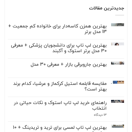
جدیدترین مقالات
بهترین همزن کاسه‌دار برای خانواده کم جمعیت +
13 مدل برتر
هیچ
دیدگاهی
بهترین لپ تاپ برای دانشجویان پزشکی + معرفی
برای
ثبت
بهترین
30 مدل برتر استوک و آکبند
نشده
همزن
کاسه‌دار
هیچ
برای
دیدگاهی
بهترین جاروبرقی‌ بازار + معرفی 30 مدل
برای
خانواده
ثبت
کم
بهترین
نشده
هیچ
لپ
جمعیت
دیدگاهی
+
تاپ
برای
ثبت
13
برای
بهترین
نشده
مقایسه قابلمه استیل کرکماز و عرشیا، کدام برند
مدل
دانشجویان
جاروبرقی‌
برتر
پزشکی
بهتر است؟
بازار
+
+
معرفی
هیچ
معرفی
30
دیدگاهی
30
راهنمای خرید لپ تاپ استوک و نکات حیاتی در
مدل
برای
ثبت
مدل
برتر
مقایسه
نشده
انتخاب
قابلمه
استوک
و
استیل
برای
13 دیدگاه
آکبند
کرکماز
راهنمای
و
خرید
عرشیا،
لپ
بهترین لپ تاپ لمسی برای ترید و تریدینگ + 10
کدام
تاپ