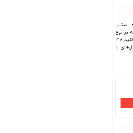
و استیل
 در نوع
خود یکتا است. ظرف غذاساز 3.8 لیتری با موتور قدرتمند 3000 وات این غذاساز را از سایر مدل‌ها متمایز کرده است. دقت کنید 3.8
‌های با