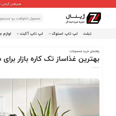
Ski
همراهان گرامی 
t
conten
جستجو
برای:
تبلت
لپ تاپ استوک
لپ تاپ آکبند
لوازم ج
راهنمای خرید محصولات
بهترین غذاساز تک کاره بازار برای شما + 10 