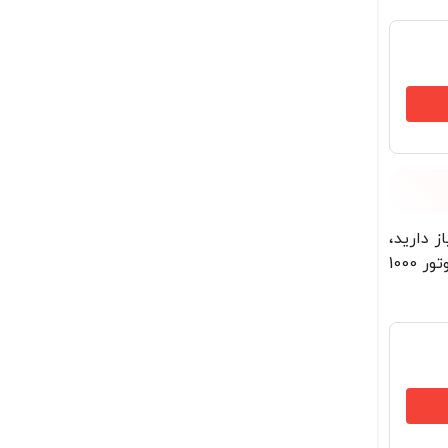
 دارید،
قطعا پرشیا 124 با کاسه استیل 6 لیتری بهترین انتخاب برای شما خواهد بود. این غذاساز دارای تیغه استیل ضد زنگ و موتور 1000