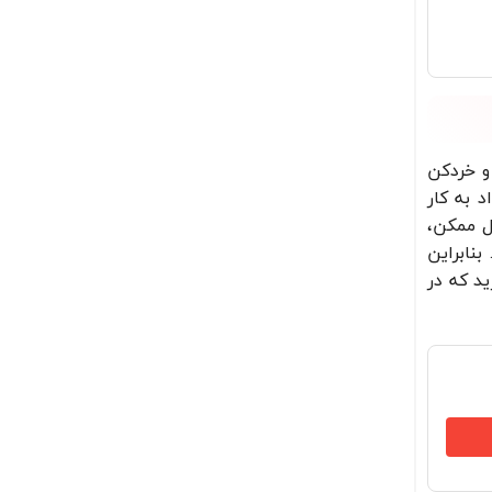
 پرفروش‌ترین غذاساز و خردکن
د به کار
ل ممکن،
نابراین
ید که در