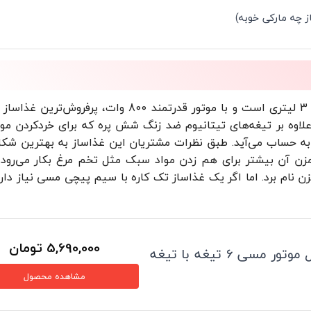
ز چه مارکی خوبه)
غذاساز تک کاره روگن آلمان 2320 دارای کاسه شیشه‌ای 3 لیتری است و با موتور قدرتمند 800 وات،
 علاوه بر تیغه‌های تیتانیوم ضد زنگ شش پره که برای خردکردن موا
به حساب می‌آید. طبق نظرات مشتریان این غذاساز به بهترین شک
زن آن بیشتر برای هم زدن مواد سبک مثل تخم مرغ بکار می‌رود. ب
ن نام برد. اما اگر یک غذاساز تک کاره با سیم پیچی مسی نیاز دار
5,690,000
تومان
خردکن روگن مدل RU-2320 اصل موتور مسی 6 تیغه با تیغه
مشاهده محصول