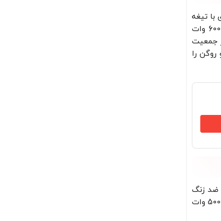
ره در بازار است. غذاساز تک کاره این برند دارای کاسه شیشه‌ای 1.5 لیتری با تیغه
6 پره تیتانیومی است که خرد شدن هر ماده غذایی در کسری از ثانیه را تضمین می‌کند. این غذاساز دارای موتور قدرتمند 600 وات
ر جمعیت
 روگن را
ستیل ضد زنگ
بسیار تیز 6 پره است و می‌تواند هر نوع ماده غذایی مانند سبزیجات، گوشت و انواع دانه‌ها را برای شما خرد کند. قدرت موتور 500 وات