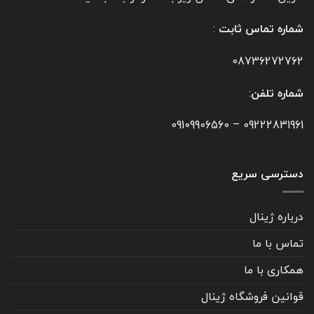
شماره تماس ثابت
:
08736272762
شماره تلفن
:
09109906560
–
09222831961
دسترسی سریع
درباره ژینال
تماس با ما
همکاری با ما
قوانین فروشگاه ژینال