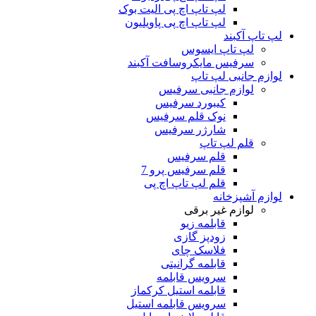
لپ تاپ اچ پی الیت بوک
لپ تاپ اچ پی پاویلیون
لپ تاپ آکبند
لپ تاپ ایسوس
سرفیس مایکروسافت آکبند
لوازم جانبی لپ تاپ
لوازم جانبی سرفیس
کیبورد سرفیس
نوک قلم سرفیس
شارژر سرفیس
قلم لپ تاپ
قلم سرفیس
قلم سرفیس پرو 7
قلم لپ تاپ اچ پی
لوازم آشپزخانه
لوازم غیر برقی
قابلمه زیو
زودپز گازی
فلاسک چای
قابلمه گرانیتی
سرویس قابلمه
قابلمه استیل کرکماز
سرویس قابلمه استیل