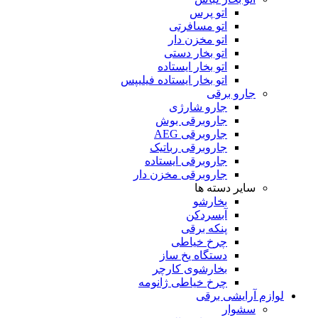
اتو پرس
اتو مسافرتی
اتو مخزن دار
اتو بخار دستی
اتو بخار ایستاده
اتو بخار ایستاده فیلیپس
جارو برقی
جارو شارژی
جاروبرقی بوش
جاروبرقی AEG
جاروبرقی رباتیک
جاروبرقی ایستاده
جاروبرقی مخزن دار
سایر دسته ها
بخارشو
آبسردکن
پنکه برقی
چرخ خیاطی
دستگاه یخ ساز
بخارشوی کارچر
چرخ خیاطی ژانومه
لوازم آرایشی برقی
سشوار