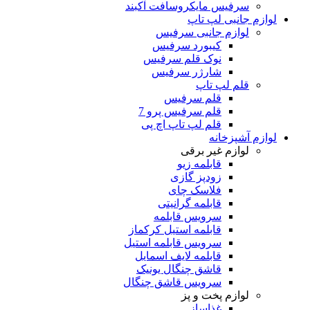
سرفیس مایکروسافت آکبند
لوازم جانبی لپ تاپ
لوازم جانبی سرفیس
کیبورد سرفیس
نوک قلم سرفیس
شارژر سرفیس
قلم لپ تاپ
قلم سرفیس
قلم سرفیس پرو 7
قلم لپ تاپ اچ پی
لوازم آشپزخانه
لوازم غیر برقی
قابلمه زیو
زودپز گازی
فلاسک چای
قابلمه گرانیتی
سرویس قابلمه
قابلمه استیل کرکماز
سرویس قابلمه استیل
قابلمه لایف اسمایل
قاشق چنگال یونیک
سرویس قاشق چنگال
لوازم پخت و پز
غذاساز