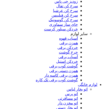
زودپز جی پاس
سرخ کن تفال
سرخ کن عرشیا
سرخ کن فیلیپس
سرخ کن گوسونیک
چای ساز سماوری
خردکن سیلور کرست
سایر لوازم
آسیاب قهوه
همزن برقی
خردکن برقی
چرخ گوشت
آسیاب برقی
خردکن استیل
گوشت کوب برقی
همزن دستی برقی
همزن برقی کاسه دار
گوشت کوب برقی تک کاره
لوازم خانگی
اتو بخار لباس
اتو پرس
اتو مسافرتی
اتو مخزن دار
اتو بخار دستی