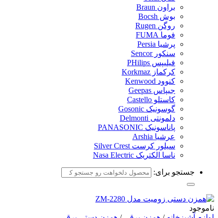
براون Braun
بوش Bocsh
روگن Rugen
فوما FUMA
پرشیا Persia
سنکور Sencor
فیلیپس PHilips
کرکماز Korkmaz
کنوود Kenwood
جیپاس Geepas
کاستلو Castello
گوسونیک Gosonic
دلمونتی Delmonti
پاناسونیک PANASONIC
عرشیا Arshia
سیلور کرست Silver Crest
ناسا الکتریک Nasa Electric
جستجو برای:
ناموجود
لوازم آشپزخانه
/
همزن برقی
/
همزن دستی برقی