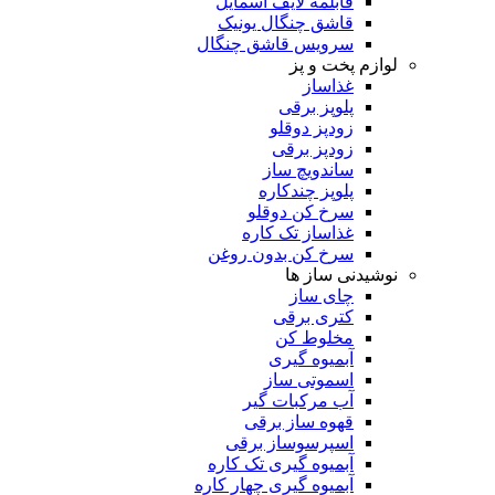
قابلمه لایف اسمایل
قاشق چنگال یونیک
سرویس قاشق چنگال
لوازم پخت و پز
غذاساز
پلوپز برقی
زودپز دوقلو
زودپز برقی
ساندویچ ساز
پلوپز چندکاره
سرخ کن دوقلو
غذاساز تک کاره
سرخ کن بدون روغن
نوشیدنی ساز ها
چای ساز
کتری برقی
مخلوط کن
آبمیوه گیری
اسموتی ساز
آب مرکبات گیر
قهوه ساز برقی
اسپرسوساز برقی
آبمیوه گیری تک کاره
آبمیوه گیری چهار کاره