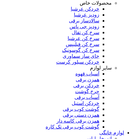
محصولات خاص
خردکن عرشیا
زودپز عرشیا
سالادساز برقی
زودپز جی پاس
سرخ کن تفال
سرخ کن عرشیا
سرخ کن فیلیپس
سرخ کن گوسونیک
چای ساز سماوری
خردکن سیلور کرست
سایر لوازم
آسیاب قهوه
همزن برقی
خردکن برقی
چرخ گوشت
آسیاب برقی
خردکن استیل
گوشت کوب برقی
همزن دستی برقی
همزن برقی کاسه دار
گوشت کوب برقی تک کاره
لوازم خانگی
اتو بخار لباس