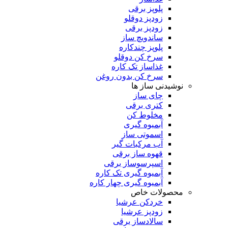
پلوپز برقی
زودپز دوقلو
زودپز برقی
ساندویچ ساز
پلوپز چندکاره
سرخ کن دوقلو
غذاساز تک کاره
سرخ کن بدون روغن
نوشیدنی ساز ها
چای ساز
کتری برقی
مخلوط کن
آبمیوه گیری
اسموتی ساز
آب مرکبات گیر
قهوه ساز برقی
اسپرسوساز برقی
آبمیوه گیری تک کاره
آبمیوه گیری چهار کاره
محصولات خاص
خردکن عرشیا
زودپز عرشیا
سالادساز برقی