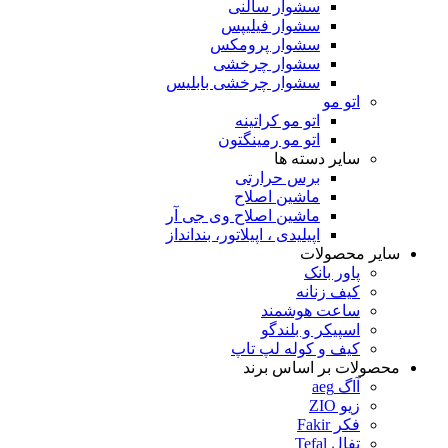
سشوار سالنی
سشوار فیلیپس
سشوار پرومکس
سشوار چرخشی
سشوار چرخشی بابلیس
اتو مو
اتو مو کراتینه
اتو مو رمینگتون
سایر دسته ها
برس حرارتی
ماشین اصلاح
ماشین اصلاح وی جی آر
اپیلیدی ، اپیلاتور، بندانداز
سایر محصولات
پاور بانک
کیف زنانه
ساعت هوشمند
اسپیکر و بلندگو
کیف و کوله لپ تاپ
محصولات بر اساس برند
آاگ aeg
زیو ZIO
فکر Fakir
تفال Tefal