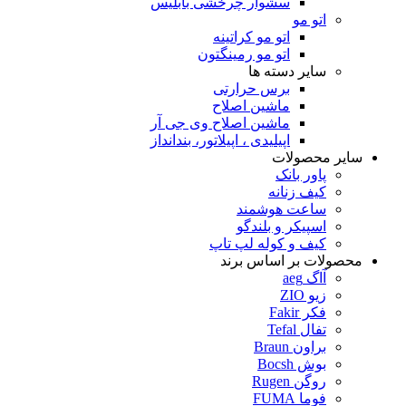
سشوار چرخشی بابلیس
اتو مو
اتو مو کراتینه
اتو مو رمینگتون
سایر دسته ها
برس حرارتی
ماشین اصلاح
ماشین اصلاح وی جی آر
اپیلیدی ، اپیلاتور، بندانداز
سایر محصولات
پاور بانک
کیف زنانه
ساعت هوشمند
اسپیکر و بلندگو
کیف و کوله لپ تاپ
محصولات بر اساس برند
آاگ aeg
زیو ZIO
فکر Fakir
تفال Tefal
براون Braun
بوش Bocsh
روگن Rugen
فوما FUMA