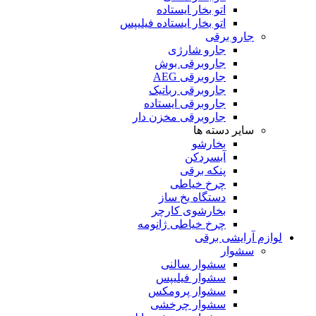
اتو بخار ایستاده
اتو بخار ایستاده فیلیپس
جارو برقی
جارو شارژی
جاروبرقی بوش
جاروبرقی AEG
جاروبرقی رباتیک
جاروبرقی ایستاده
جاروبرقی مخزن دار
سایر دسته ها
بخارشو
آبسردکن
پنکه برقی
چرخ خیاطی
دستگاه یخ ساز
بخارشوی کارچر
چرخ خیاطی ژانومه
لوازم آرایشی برقی
سشوار
سشوار سالنی
سشوار فیلیپس
سشوار پرومکس
سشوار چرخشی