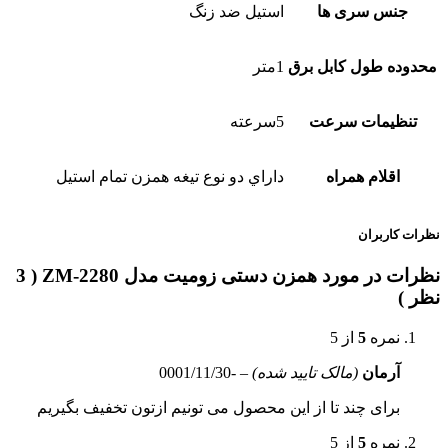
جنس سری ها
استیل ضد زنگ
محدوده طول کابل برق
1متر
تنظیمات سرعت
5سرعته
اقلام همراه
داراي دو نوع تیغه همزن تمام استيل
نظرات کاربران
نظرات در مورد همزن دستی زومیت مدل ZM-2280 ( 3
نظر )
نمره
5
از 5
آرمان
(مالک تایید شده)
–
-0001/11/30
برای چند تا از این محصول می تونیم ازتون تخفیف بگیریم
نمره
5
از 5