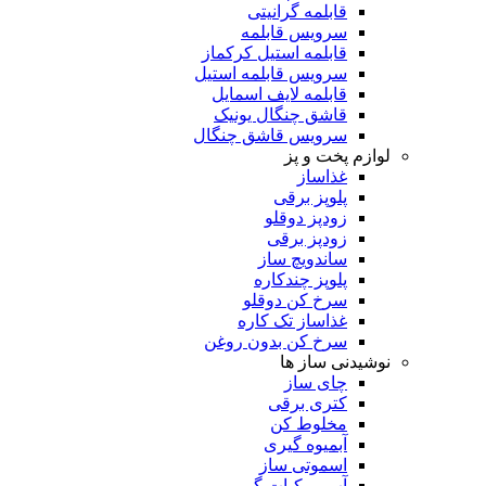
قابلمه گرانیتی
سرویس قابلمه
قابلمه استیل کرکماز
سرویس قابلمه استیل
قابلمه لایف اسمایل
قاشق چنگال یونیک
سرویس قاشق چنگال
لوازم پخت و پز
غذاساز
پلوپز برقی
زودپز دوقلو
زودپز برقی
ساندویچ ساز
پلوپز چندکاره
سرخ کن دوقلو
غذاساز تک کاره
سرخ کن بدون روغن
نوشیدنی ساز ها
چای ساز
کتری برقی
مخلوط کن
آبمیوه گیری
اسموتی ساز
آب مرکبات گیر