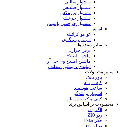
سشوار سالنی
سشوار فیلیپس
سشوار پرومکس
سشوار چرخشی
سشوار چرخشی بابلیس
اتو مو
اتو مو کراتینه
اتو مو رمینگتون
سایر دسته ها
برس حرارتی
ماشین اصلاح
ماشین اصلاح وی جی آر
اپیلیدی ، اپیلاتور، بندانداز
سایر محصولات
پاور بانک
کیف زنانه
ساعت هوشمند
اسپیکر و بلندگو
کیف و کوله لپ تاپ
محصولات بر اساس برند
آاگ aeg
زیو ZIO
فکر Fakir
تفال Tefal