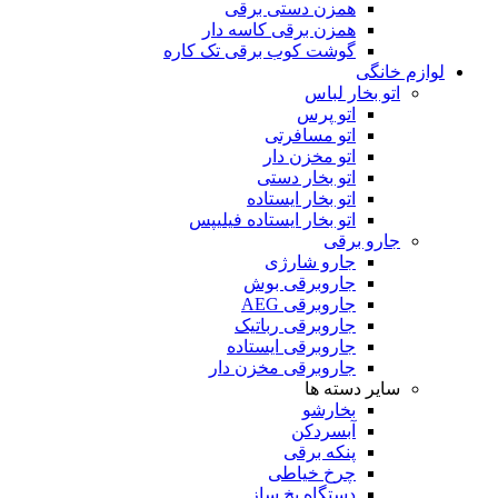
همزن دستی برقی
همزن برقی کاسه دار
گوشت کوب برقی تک کاره
لوازم خانگی
اتو بخار لباس
اتو پرس
اتو مسافرتی
اتو مخزن دار
اتو بخار دستی
اتو بخار ایستاده
اتو بخار ایستاده فیلیپس
جارو برقی
جارو شارژی
جاروبرقی بوش
جاروبرقی AEG
جاروبرقی رباتیک
جاروبرقی ایستاده
جاروبرقی مخزن دار
سایر دسته ها
بخارشو
آبسردکن
پنکه برقی
چرخ خیاطی
دستگاه یخ ساز