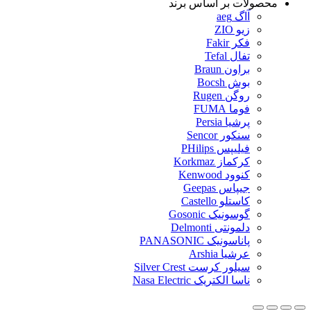
محصولات بر اساس برند
آاگ aeg
زیو ZIO
فکر Fakir
تفال Tefal
براون Braun
بوش Bocsh
روگن Rugen
فوما FUMA
پرشیا Persia
سنکور Sencor
فیلیپس PHilips
کرکماز Korkmaz
کنوود Kenwood
جیپاس Geepas
کاستلو Castello
گوسونیک Gosonic
دلمونتی Delmonti
پاناسونیک PANASONIC
عرشیا Arshia
سیلور کرست Silver Crest
ناسا الکتریک Nasa Electric