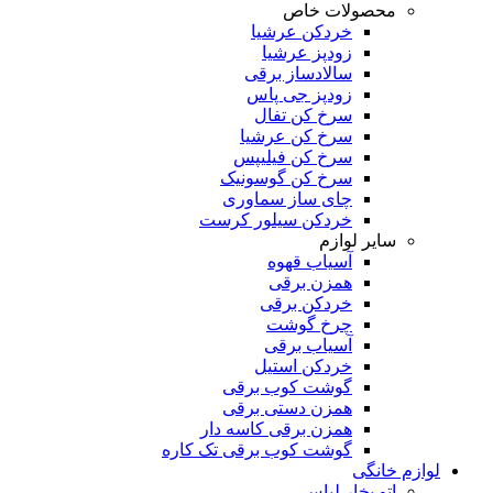
محصولات خاص
خردکن عرشیا
زودپز عرشیا
سالادساز برقی
زودپز جی پاس
سرخ کن تفال
سرخ کن عرشیا
سرخ کن فیلیپس
سرخ کن گوسونیک
چای ساز سماوری
خردکن سیلور کرست
سایر لوازم
آسیاب قهوه
همزن برقی
خردکن برقی
چرخ گوشت
آسیاب برقی
خردکن استیل
گوشت کوب برقی
همزن دستی برقی
همزن برقی کاسه دار
گوشت کوب برقی تک کاره
لوازم خانگی
اتو بخار لباس