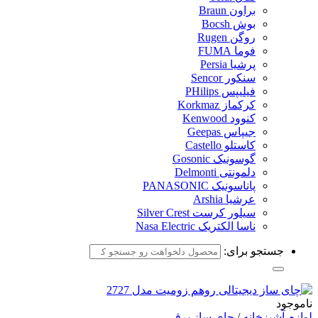
براون Braun
بوش Bocsh
روگن Rugen
فوما FUMA
پرشیا Persia
سنکور Sencor
فیلیپس PHilips
کرکماز Korkmaz
کنوود Kenwood
جیپاس Geepas
کاستلو Castello
گوسونیک Gosonic
دلمونتی Delmonti
پاناسونیک PANASONIC
عرشیا Arshia
سیلور کرست Silver Crest
ناسا الکتریک Nasa Electric
جستجو برای:
ناموجود
لوازم آشپزخانه
/
چای ساز برقی