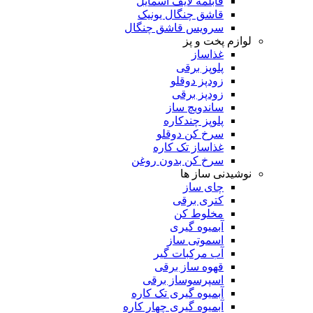
قابلمه لایف اسمایل
قاشق چنگال یونیک
سرویس قاشق چنگال
لوازم پخت و پز
غذاساز
پلوپز برقی
زودپز دوقلو
زودپز برقی
ساندویچ ساز
پلوپز چندکاره
سرخ کن دوقلو
غذاساز تک کاره
سرخ کن بدون روغن
نوشیدنی ساز ها
چای ساز
کتری برقی
مخلوط کن
آبمیوه گیری
اسموتی ساز
آب مرکبات گیر
قهوه ساز برقی
اسپرسوساز برقی
آبمیوه گیری تک کاره
آبمیوه گیری چهار کاره