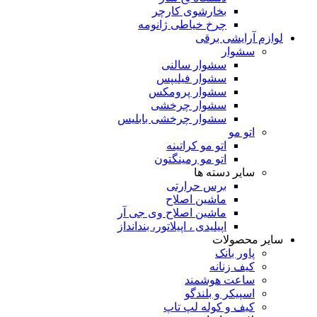
بخارشوی کارچر
چرخ خیاطی ژانومه
لوازم آرایشی برقی
سشوار
سشوار سالنی
سشوار فیلیپس
سشوار پرومکس
سشوار چرخشی
سشوار چرخشی بابلیس
اتو مو
اتو مو کراتینه
اتو مو رمینگتون
سایر دسته ها
برس حرارتی
ماشین اصلاح
ماشین اصلاح وی جی آر
اپیلیدی ، اپیلاتور، بندانداز
سایر محصولات
پاور بانک
کیف زنانه
ساعت هوشمند
اسپیکر و بلندگو
کیف و کوله لپ تاپ