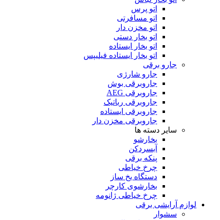
اتو پرس
اتو مسافرتی
اتو مخزن دار
اتو بخار دستی
اتو بخار ایستاده
اتو بخار ایستاده فیلیپس
جارو برقی
جارو شارژی
جاروبرقی بوش
جاروبرقی AEG
جاروبرقی رباتیک
جاروبرقی ایستاده
جاروبرقی مخزن دار
سایر دسته ها
بخارشو
آبسردکن
پنکه برقی
چرخ خیاطی
دستگاه یخ ساز
بخارشوی کارچر
چرخ خیاطی ژانومه
لوازم آرایشی برقی
سشوار