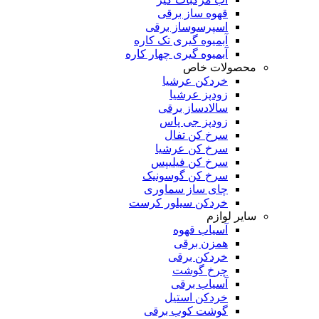
قهوه ساز برقی
اسپرسوساز برقی
آبمیوه گیری تک کاره
آبمیوه گیری چهار کاره
محصولات خاص
خردکن عرشیا
زودپز عرشیا
سالادساز برقی
زودپز جی پاس
سرخ کن تفال
سرخ کن عرشیا
سرخ کن فیلیپس
سرخ کن گوسونیک
چای ساز سماوری
خردکن سیلور کرست
سایر لوازم
آسیاب قهوه
همزن برقی
خردکن برقی
چرخ گوشت
آسیاب برقی
خردکن استیل
گوشت کوب برقی