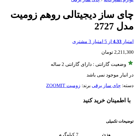
چای ساز دیجیتالی روهم زومیت
مدل 2727
امتیاز
4.33
از 5 امتیاز
3
مشتری
2,211,300
تومان
وضعیت گارانتی : دارای گارانتی 2 ساله
در انبار موجود نمی باشد
دسته:
چای ساز برقی
برند:
زومیت ZOOMIT
با اطمینان خرید کنید
توضیحات تکمیلی
وزن
7 کیلوگرم