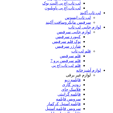
لپ تاپ اچ پی الیت بوک
لپ تاپ اچ پی پاویلیون
لپ تاپ آکبند
لپ تاپ ایسوس
سرفیس مایکروسافت آکبند
لوازم جانبی لپ تاپ
لوازم جانبی سرفیس
کیبورد سرفیس
نوک قلم سرفیس
شارژر سرفیس
قلم لپ تاپ
قلم سرفیس
قلم سرفیس پرو 7
قلم لپ تاپ اچ پی
لوازم آشپزخانه
لوازم غیر برقی
قابلمه زیو
زودپز گازی
فلاسک چای
قابلمه گرانیتی
سرویس قابلمه
قابلمه استیل کرکماز
سرویس قابلمه استیل