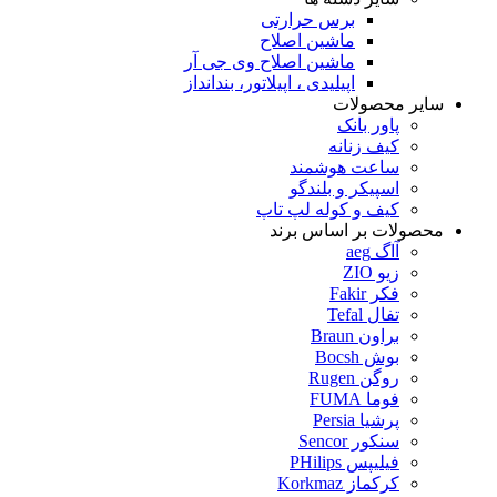
برس حرارتی
ماشین اصلاح
ماشین اصلاح وی جی آر
اپیلیدی ، اپیلاتور، بندانداز
سایر محصولات
پاور بانک
کیف زنانه
ساعت هوشمند
اسپیکر و بلندگو
کیف و کوله لپ تاپ
محصولات بر اساس برند
آاگ aeg
زیو ZIO
فکر Fakir
تفال Tefal
براون Braun
بوش Bocsh
روگن Rugen
فوما FUMA
پرشیا Persia
سنکور Sencor
فیلیپس PHilips
کرکماز Korkmaz