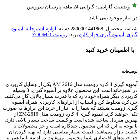
وضعیت گارانتی : گارانتی 24 ماهه پارسیان سرویس
در انبار موجود نمی باشد
شناسه محصول:
2800001441868
دسته:
لوازم آشپزخانه
,
آبمیوه
گیری
,
آبمیوه گیری چهار کاره
برند:
زومیت ZOOMIT
با اطمینان خرید کنید
توضیحات
آبمیوه گیری 4 کاره زومیت مدل AM-2616 یکی از وسایل کاربردی
در آشپزخانه است. این محصول علاوه بر آبمیوه گیری، 3 وسیله
کاربردی دیگر همراه خود دارد که با قدرت بسیار بالایی کار می‌کنند.
خردکن، مخلوط کن و آسیاب از ابزارهای کاربردی همراه آبمیوه
گیری زومیت هستند که شما را بی نیاز از خرید این ابزارها به صورت
تکی خواهند کرد. آبمیوه گیری 4 کاره زومیت مدل ZM-2616 از
بهترین متریال ساخته شده است و کیفیت ساخت بسیار بالایی دارد.
با توجه به این که این محصول چندکاره است و جز محصولات با
کیفیت بازار می‌باشد، قیمت بسیار مناسبی دارد که تهیه کردن آن
جز خریدهای اقتصادی شما محسوب می‌شود. در ادامه با ما همراه