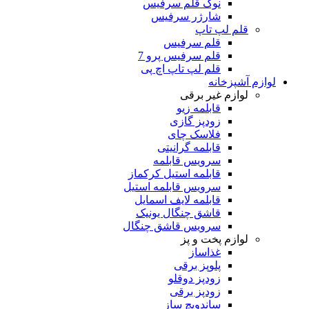
نوک قلم سرفیس
شارژر سرفیس
قلم لپ تاپ
قلم سرفیس
قلم سرفیس پرو 7
قلم لپ تاپ اچ پی
لوازم آشپزخانه
لوازم غیر برقی
قابلمه زیو
زودپز گازی
فلاسک چای
قابلمه گرانیتی
سرویس قابلمه
قابلمه استیل کرکماز
سرویس قابلمه استیل
قابلمه لایف اسمایل
قاشق چنگال یونیک
سرویس قاشق چنگال
لوازم پخت و پز
غذاساز
پلوپز برقی
زودپز دوقلو
زودپز برقی
ساندویچ ساز