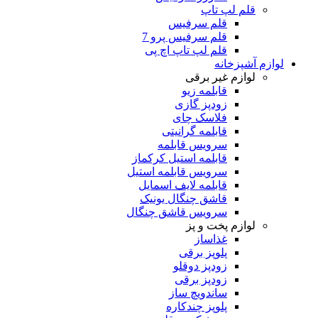
قلم لپ تاپ
قلم سرفیس
قلم سرفیس پرو 7
قلم لپ تاپ اچ پی
لوازم آشپزخانه
لوازم غیر برقی
قابلمه زیو
زودپز گازی
فلاسک چای
قابلمه گرانیتی
سرویس قابلمه
قابلمه استیل کرکماز
سرویس قابلمه استیل
قابلمه لایف اسمایل
قاشق چنگال یونیک
سرویس قاشق چنگال
لوازم پخت و پز
غذاساز
پلوپز برقی
زودپز دوقلو
زودپز برقی
ساندویچ ساز
پلوپز چندکاره