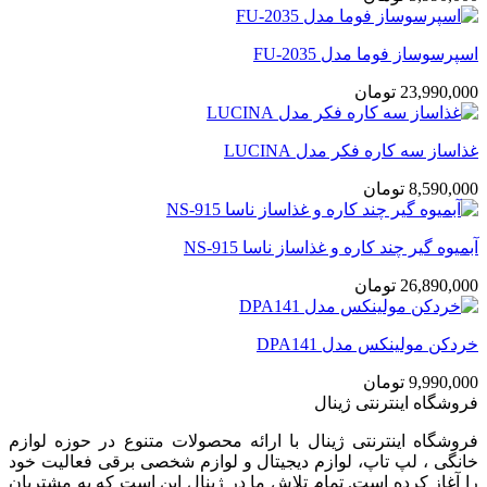
اسپرسوساز فوما مدل FU-2035
23,990,000
تومان
غذاساز سه کاره فکر مدل LUCINA
8,590,000
تومان
آبمیوه گیر چند کاره و غذاساز ناسا NS-915
26,890,000
تومان
خردکن مولینکس مدل DPA141
9,990,000
تومان
فروشگاه اینترنتی ژینال
فروشگاه اینترنتی ژینال با ارائه محصولات متنوع در حوزه لوازم
خانگی ، لپ تاپ، لوازم دیجیتال و لوازم شخصی برقی فعالیت خود
را آغاز کرده است. تمام تلاش ما در ژینال این است که به مشتریان