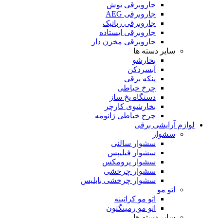
جاروبرقی بوش
جاروبرقی AEG
جاروبرقی رباتیک
جاروبرقی ایستاده
جاروبرقی مخزن دار
سایر دسته ها
بخارشو
آبسردکن
پنکه برقی
چرخ خیاطی
دستگاه یخ ساز
بخارشوی کارچر
چرخ خیاطی ژانومه
لوازم آرایشی برقی
سشوار
سشوار سالنی
سشوار فیلیپس
سشوار پرومکس
سشوار چرخشی
سشوار چرخشی بابلیس
اتو مو
اتو مو کراتینه
اتو مو رمینگتون
سایر دسته ها