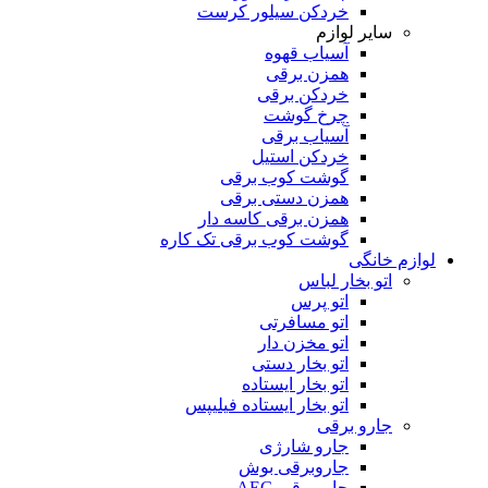
خردکن سیلور کرست
سایر لوازم
آسیاب قهوه
همزن برقی
خردکن برقی
چرخ گوشت
آسیاب برقی
خردکن استیل
گوشت کوب برقی
همزن دستی برقی
همزن برقی کاسه دار
گوشت کوب برقی تک کاره
لوازم خانگی
اتو بخار لباس
اتو پرس
اتو مسافرتی
اتو مخزن دار
اتو بخار دستی
اتو بخار ایستاده
اتو بخار ایستاده فیلیپس
جارو برقی
جارو شارژی
جاروبرقی بوش
جاروبرقی AEG