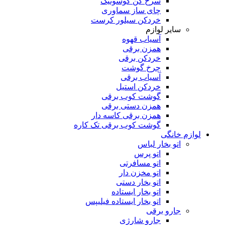
سرخ کن گوسونیک
چای ساز سماوری
خردکن سیلور کرست
سایر لوازم
آسیاب قهوه
همزن برقی
خردکن برقی
چرخ گوشت
آسیاب برقی
خردکن استیل
گوشت کوب برقی
همزن دستی برقی
همزن برقی کاسه دار
گوشت کوب برقی تک کاره
لوازم خانگی
اتو بخار لباس
اتو پرس
اتو مسافرتی
اتو مخزن دار
اتو بخار دستی
اتو بخار ایستاده
اتو بخار ایستاده فیلیپس
جارو برقی
جارو شارژی