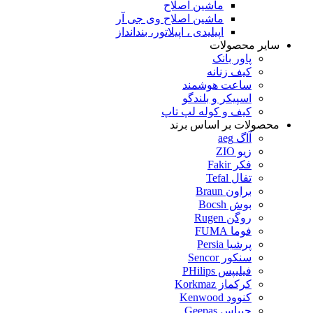
ماشین اصلاح
ماشین اصلاح وی جی آر
اپیلیدی ، اپیلاتور، بندانداز
سایر محصولات
پاور بانک
کیف زنانه
ساعت هوشمند
اسپیکر و بلندگو
کیف و کوله لپ تاپ
محصولات بر اساس برند
آاگ aeg
زیو ZIO
فکر Fakir
تفال Tefal
براون Braun
بوش Bocsh
روگن Rugen
فوما FUMA
پرشیا Persia
سنکور Sencor
فیلیپس PHilips
کرکماز Korkmaz
کنوود Kenwood
جیپاس Geepas