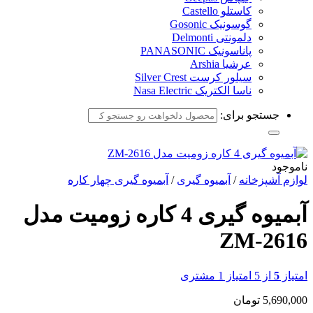
کاستلو Castello
گوسونیک Gosonic
دلمونتی Delmonti
پاناسونیک PANASONIC
عرشیا Arshia
سیلور کرست Silver Crest
ناسا الکتریک Nasa Electric
جستجو برای:
ناموجود
لوازم آشپزخانه
/
آبمیوه گیری
/
آبمیوه گیری چهار کاره
آبمیوه گیری 4 کاره زومیت مدل
ZM-2616
امتیاز
5
از 5 امتیاز
1
مشتری
5,690,000
تومان