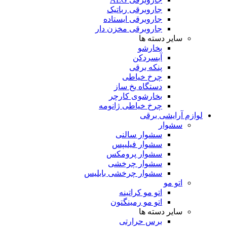
جاروبرقی رباتیک
جاروبرقی ایستاده
جاروبرقی مخزن دار
سایر دسته ها
بخارشو
آبسردکن
پنکه برقی
چرخ خیاطی
دستگاه یخ ساز
بخارشوی کارچر
چرخ خیاطی ژانومه
لوازم آرایشی برقی
سشوار
سشوار سالنی
سشوار فیلیپس
سشوار پرومکس
سشوار چرخشی
سشوار چرخشی بابلیس
اتو مو
اتو مو کراتینه
اتو مو رمینگتون
سایر دسته ها
برس حرارتی