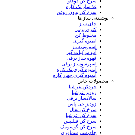
سرخ کن دوقلو
غذاساز تک کاره
سرخ کن بدون روغن
نوشیدنی ساز ها
چای ساز
کتری برقی
مخلوط کن
آبمیوه گیری
اسموتی ساز
آب مرکبات گیر
قهوه ساز برقی
اسپرسوساز برقی
آبمیوه گیری تک کاره
آبمیوه گیری چهار کاره
محصولات خاص
خردکن عرشیا
زودپز عرشیا
سالادساز برقی
زودپز جی پاس
سرخ کن تفال
سرخ کن عرشیا
سرخ کن فیلیپس
سرخ کن گوسونیک
چای ساز سماوری