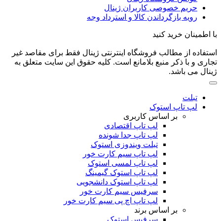
حریم خصوصی کاربران ژینال
رویه بازگرداندن کالا و استرداد وجه
با اطمینان خرید کنید
استفاده از مطالب فروشگاه اینترنتی ژینال فقط برای مقاصد غیر
تجاری و با ذکر منبع بلامانع است. کلیه حقوق این سایت متعلق به
ژینال می باشد.
تبلت
لپ تاپ استوک
بر اساس کاربری
لپ تاپ اقتصادی
لپ تاپ جدا شونده
تبلت ویندوزی استوک
لپ تاپ سیم کارت خور
لپ تاپ لمسی استوک
لپ تاپ استوک گیمینگ
لپ تاپ استوک دانشجویی
سرفیس سیم کارت خور
لپ تاپ اچ پی سیم کارت خور
بر اساس برند
سرفیس استوک