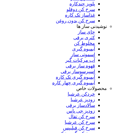
پلوپز چندکاره
سرخ کن دوقلو
غذاساز تک کاره
سرخ کن بدون روغن
نوشیدنی ساز ها
چای ساز
کتری برقی
مخلوط کن
آبمیوه گیری
اسموتی ساز
آب مرکبات گیر
قهوه ساز برقی
اسپرسوساز برقی
آبمیوه گیری تک کاره
آبمیوه گیری چهار کاره
محصولات خاص
خردکن عرشیا
زودپز عرشیا
سالادساز برقی
زودپز جی پاس
سرخ کن تفال
سرخ کن عرشیا
سرخ کن فیلیپس