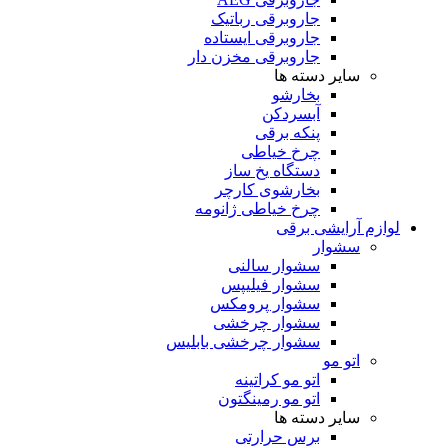
جاروبرقی رباتیک
جاروبرقی ایستاده
جاروبرقی مخزن دار
سایر دسته ها
بخارشو
آبسردکن
پنکه برقی
چرخ خیاطی
دستگاه یخ ساز
بخارشوی کارچر
چرخ خیاطی ژانومه
لوازم آرایشی برقی
سشوار
سشوار سالنی
سشوار فیلیپس
سشوار پرومکس
سشوار چرخشی
سشوار چرخشی بابلیس
اتو مو
اتو مو کراتینه
اتو مو رمینگتون
سایر دسته ها
برس حرارتی