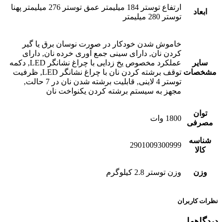
ارتفاع توستر 184 میلیمتر عمق توستر 276 میلیمتر پهنا
ابعاد
توستر 280 میلیمتر
خاموش شدن خودکار در صورت نوسان برق یا گیر
کردن نان, دارای سینی جمع آوری خرده نان, دارای
سایر
عملکرد مخصوص یخ زدایی با چراغ نشانگر LED, دکمه
مشخصات
توقف برشته کردن نان با چراغ نشانگر LED, ظرفیت
توستر 4 لاینی, قابلیت برشته شدن نان در 7 حالت,
مجهز به سیستم برشته کردن یکنواخت نان
توان
1800 وات
مصرفی
شناسه
2901009300999
کالا
وزن
وزن توستر 2.8 کیلوگرم
نظرات کاربران
دیدگاهها