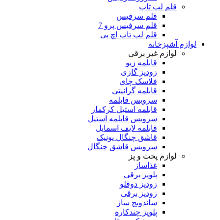
قلم لپ تاپ
قلم سرفیس
قلم سرفیس پرو 7
قلم لپ تاپ اچ پی
لوازم آشپزخانه
لوازم غیر برقی
قابلمه زیو
زودپز گازی
فلاسک چای
قابلمه گرانیتی
سرویس قابلمه
قابلمه استیل کرکماز
سرویس قابلمه استیل
قابلمه لایف اسمایل
قاشق چنگال یونیک
سرویس قاشق چنگال
لوازم پخت و پز
غذاساز
پلوپز برقی
زودپز دوقلو
زودپز برقی
ساندویچ ساز
پلوپز چندکاره