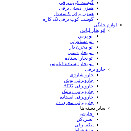
گوشت کوب برقی
همزن دستی برقی
همزن برقی کاسه دار
گوشت کوب برقی تک کاره
لوازم خانگی
اتو بخار لباس
اتو پرس
اتو مسافرتی
اتو مخزن دار
اتو بخار دستی
اتو بخار ایستاده
اتو بخار ایستاده فیلیپس
جارو برقی
جارو شارژی
جاروبرقی بوش
جاروبرقی AEG
جاروبرقی رباتیک
جاروبرقی ایستاده
جاروبرقی مخزن دار
سایر دسته ها
بخارشو
آبسردکن
پنکه برقی
چرخ خیاطی