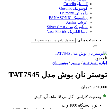
کاستلو Castello
گوسونیک Gosonic
دلمونتی Delmonti
پاناسونیک PANASONIC
عرشیا Arshia
سیلور کرست Silver Crest
ناسا الکتریک Nasa Electric
جستجو برای:
ناموجود
لوازم آشپزخانه
/
توستر
/
توستر نان
توستر نان بوش مدل TAT7S45
6,690,000
تومان
وضعیت گارانتی : گارانتی 18 ماهه آریا کیش
توان دستگاه 1800 وات