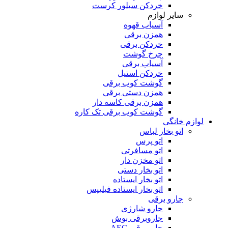
خردکن سیلور کرست
سایر لوازم
آسیاب قهوه
همزن برقی
خردکن برقی
چرخ گوشت
آسیاب برقی
خردکن استیل
گوشت کوب برقی
همزن دستی برقی
همزن برقی کاسه دار
گوشت کوب برقی تک کاره
لوازم خانگی
اتو بخار لباس
اتو پرس
اتو مسافرتی
اتو مخزن دار
اتو بخار دستی
اتو بخار ایستاده
اتو بخار ایستاده فیلیپس
جارو برقی
جارو شارژی
جاروبرقی بوش
جاروبرقی AEG