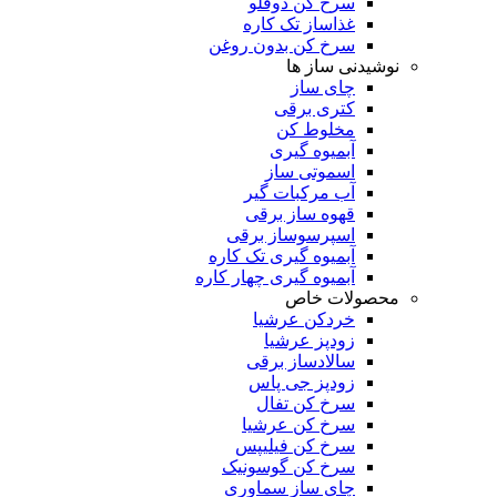
سرخ کن دوقلو
غذاساز تک کاره
سرخ کن بدون روغن
نوشیدنی ساز ها
چای ساز
کتری برقی
مخلوط کن
آبمیوه گیری
اسموتی ساز
آب مرکبات گیر
قهوه ساز برقی
اسپرسوساز برقی
آبمیوه گیری تک کاره
آبمیوه گیری چهار کاره
محصولات خاص
خردکن عرشیا
زودپز عرشیا
سالادساز برقی
زودپز جی پاس
سرخ کن تفال
سرخ کن عرشیا
سرخ کن فیلیپس
سرخ کن گوسونیک
چای ساز سماوری