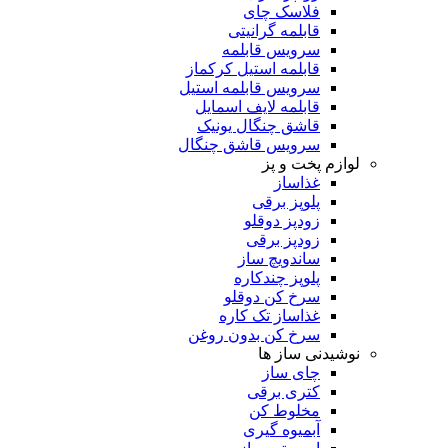
فلاسک چای
قابلمه گرانیتی
سرویس قابلمه
قابلمه استیل کرکماز
سرویس قابلمه استیل
قابلمه لایف اسمایل
قاشق چنگال یونیک
سرویس قاشق چنگال
لوازم پخت و پز
غذاساز
پلوپز برقی
زودپز دوقلو
زودپز برقی
ساندویچ ساز
پلوپز چندکاره
سرخ کن دوقلو
غذاساز تک کاره
سرخ کن بدون روغن
نوشیدنی ساز ها
چای ساز
کتری برقی
مخلوط کن
آبمیوه گیری