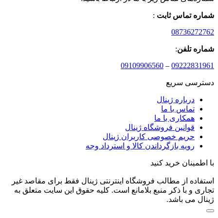
شماره تماس ثابت
:
08736272762
شماره تلفن
:
09109906560
–
09222831961
دسترسی سریع
درباره ژینال
تماس با ما
همکاری با ما
قوانین فروشگاه ژینال
حریم خصوصی کاربران ژینال
رویه بازگرداندن کالا و استرداد وجه
با اطمینان خرید کنید
استفاده از مطالب فروشگاه اینترنتی ژینال فقط برای مقاصد غیر
تجاری و با ذکر منبع بلامانع است. کلیه حقوق این سایت متعلق به
ژینال می باشد.