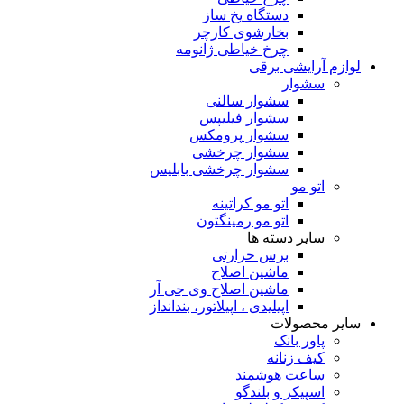
دستگاه یخ ساز
بخارشوی کارچر
چرخ خیاطی ژانومه
لوازم آرایشی برقی
سشوار
سشوار سالنی
سشوار فیلیپس
سشوار پرومکس
سشوار چرخشی
سشوار چرخشی بابلیس
اتو مو
اتو مو کراتینه
اتو مو رمینگتون
سایر دسته ها
برس حرارتی
ماشین اصلاح
ماشین اصلاح وی جی آر
اپیلیدی ، اپیلاتور، بندانداز
سایر محصولات
پاور بانک
کیف زنانه
ساعت هوشمند
اسپیکر و بلندگو