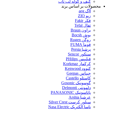
کیف و کوله لپ تاپ
محصولات بر اساس برند
آاگ aeg
زیو ZIO
فکر Fakir
تفال Tefal
براون Braun
بوش Bocsh
روگن Rugen
فوما FUMA
پرشیا Persia
سنکور Sencor
فیلیپس PHilips
کرکماز Korkmaz
کنوود Kenwood
جیپاس Geepas
کاستلو Castello
گوسونیک Gosonic
دلمونتی Delmonti
پاناسونیک PANASONIC
عرشیا Arshia
سیلور کرست Silver Crest
ناسا الکتریک Nasa Electric