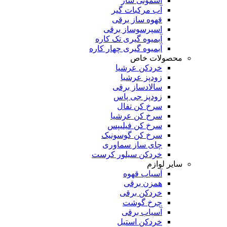
اسموتی ساز
آب مرکبات گیر
قهوه ساز برقی
اسپرسوساز برقی
آبمیوه گیری تک کاره
آبمیوه گیری چهار کاره
محصولات خاص
خردکن عرشیا
زودپز عرشیا
سالادساز برقی
زودپز جی پاس
سرخ کن تفال
سرخ کن عرشیا
سرخ کن فیلیپس
سرخ کن گوسونیک
چای ساز سماوری
خردکن سیلور کرست
سایر لوازم
آسیاب قهوه
همزن برقی
خردکن برقی
چرخ گوشت
آسیاب برقی
خردکن استیل