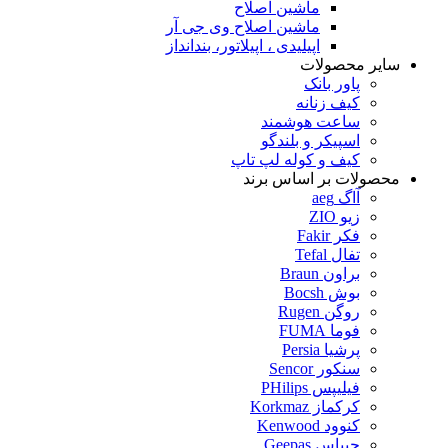
ماشین اصلاح
ماشین اصلاح وی جی آر
اپیلیدی ، اپیلاتور، بندانداز
سایر محصولات
پاور بانک
کیف زنانه
ساعت هوشمند
اسپیکر و بلندگو
کیف و کوله لپ تاپ
محصولات بر اساس برند
آاگ aeg
زیو ZIO
فکر Fakir
تفال Tefal
براون Braun
بوش Bocsh
روگن Rugen
فوما FUMA
پرشیا Persia
سنکور Sencor
فیلیپس PHilips
کرکماز Korkmaz
کنوود Kenwood
جیپاس Geepas