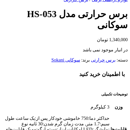
برس حرارتی مدل HS-053
سوکانی
1,340,000
تومان
در انبار موجود نمی باشد
دسته:
برس حرارتی
برند:
سوکانی Sokani
با اطمینان خرید کنید
توضیحات تکمیلی
وزن
3 کیلوگرم
حداکثر دما:750 خاموشی خودکار پس از:یک ساعت طول
سیم:1.7 متر, مدت زمان گرم شدن:30 ثانیه نوع
قابلیت‌ها
نمایشگر:LED امکانات ابزار:دسته ارگونومیک قابلیت‌های