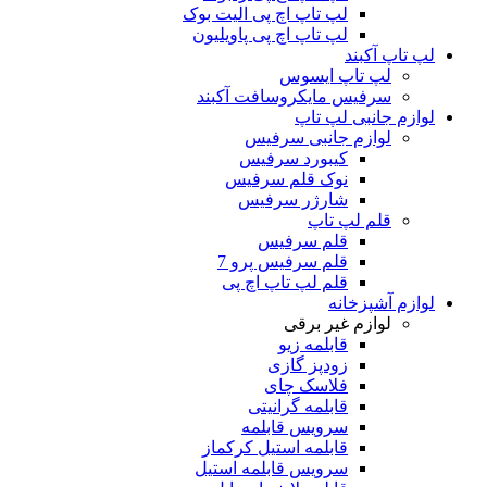
لپ تاپ اچ پی الیت بوک
لپ تاپ اچ پی پاویلیون
لپ تاپ آکبند
لپ تاپ ایسوس
سرفیس مایکروسافت آکبند
لوازم جانبی لپ تاپ
لوازم جانبی سرفیس
کیبورد سرفیس
نوک قلم سرفیس
شارژر سرفیس
قلم لپ تاپ
قلم سرفیس
قلم سرفیس پرو 7
قلم لپ تاپ اچ پی
لوازم آشپزخانه
لوازم غیر برقی
قابلمه زیو
زودپز گازی
فلاسک چای
قابلمه گرانیتی
سرویس قابلمه
قابلمه استیل کرکماز
سرویس قابلمه استیل