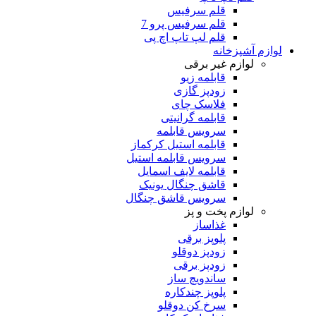
قلم سرفیس
قلم سرفیس پرو 7
قلم لپ تاپ اچ پی
لوازم آشپزخانه
لوازم غیر برقی
قابلمه زیو
زودپز گازی
فلاسک چای
قابلمه گرانیتی
سرویس قابلمه
قابلمه استیل کرکماز
سرویس قابلمه استیل
قابلمه لایف اسمایل
قاشق چنگال یونیک
سرویس قاشق چنگال
لوازم پخت و پز
غذاساز
پلوپز برقی
زودپز دوقلو
زودپز برقی
ساندویچ ساز
پلوپز چندکاره
سرخ کن دوقلو