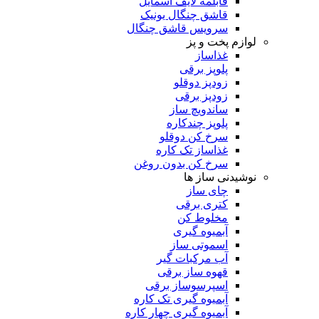
قابلمه لایف اسمایل
قاشق چنگال یونیک
سرویس قاشق چنگال
لوازم پخت و پز
غذاساز
پلوپز برقی
زودپز دوقلو
زودپز برقی
ساندویچ ساز
پلوپز چندکاره
سرخ کن دوقلو
غذاساز تک کاره
سرخ کن بدون روغن
نوشیدنی ساز ها
چای ساز
کتری برقی
مخلوط کن
آبمیوه گیری
اسموتی ساز
آب مرکبات گیر
قهوه ساز برقی
اسپرسوساز برقی
آبمیوه گیری تک کاره
آبمیوه گیری چهار کاره