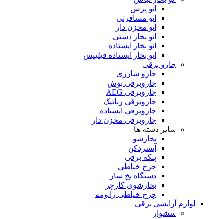
اتو پرس
اتو مسافرتی
اتو مخزن دار
اتو بخار دستی
اتو بخار ایستاده
اتو بخار ایستاده فیلیپس
جارو برقی
جارو شارژی
جاروبرقی بوش
جاروبرقی AEG
جاروبرقی رباتیک
جاروبرقی ایستاده
جاروبرقی مخزن دار
سایر دسته ها
بخارشو
آبسردکن
پنکه برقی
چرخ خیاطی
دستگاه یخ ساز
بخارشوی کارچر
چرخ خیاطی ژانومه
لوازم آرایشی برقی
سشوار