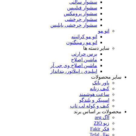
سشوار سالنی
سشوار فیلیپس
سشوار پرومکس
سشوار چرخشی
سشوار چرخشی بابلیس
اتو مو
اتو مو کراتینه
اتو مو رمینگتون
سایر دسته ها
برس حرارتی
ماشین اصلاح
ماشین اصلاح وی جی آر
اپیلیدی ، اپیلاتور، بندانداز
سایر محصولات
پاور بانک
کیف زنانه
ساعت هوشمند
اسپیکر و بلندگو
کیف و کوله لپ تاپ
محصولات بر اساس برند
آاگ aeg
زیو ZIO
فکر Fakir
تفال Tefal