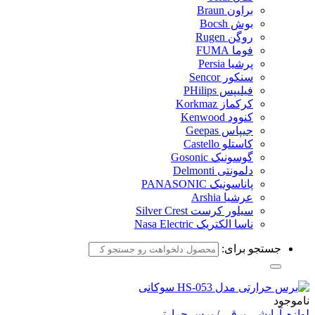
براون Braun
بوش Bocsh
روگن Rugen
فوما FUMA
پرشیا Persia
سنکور Sencor
فیلیپس PHilips
کرکماز Korkmaz
کنوود Kenwood
جیپاس Geepas
کاستلو Castello
گوسونیک Gosonic
دلمونتی Delmonti
پاناسونیک PANASONIC
عرشیا Arshia
سیلور کرست Silver Crest
ناسا الکتریک Nasa Electric
جستجو برای:
ناموجود
لوازم آرایشی برقی
/
برس حرارتی