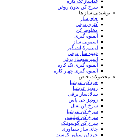
غذاساز تک کاره
سرخ کن بدون روغن
نوشیدنی ساز ها
چای ساز
کتری برقی
مخلوط کن
آبمیوه گیری
اسموتی ساز
آب مرکبات گیر
قهوه ساز برقی
اسپرسوساز برقی
آبمیوه گیری تک کاره
آبمیوه گیری چهار کاره
محصولات خاص
خردکن عرشیا
زودپز عرشیا
سالادساز برقی
زودپز جی پاس
سرخ کن تفال
سرخ کن عرشیا
سرخ کن فیلیپس
سرخ کن گوسونیک
چای ساز سماوری
خردکن سیلور کرست