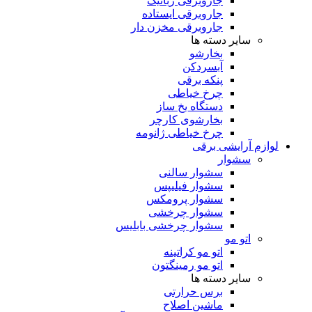
جاروبرقی رباتیک
جاروبرقی ایستاده
جاروبرقی مخزن دار
سایر دسته ها
بخارشو
آبسردکن
پنکه برقی
چرخ خیاطی
دستگاه یخ ساز
بخارشوی کارچر
چرخ خیاطی ژانومه
لوازم آرایشی برقی
سشوار
سشوار سالنی
سشوار فیلیپس
سشوار پرومکس
سشوار چرخشی
سشوار چرخشی بابلیس
اتو مو
اتو مو کراتینه
اتو مو رمینگتون
سایر دسته ها
برس حرارتی
ماشین اصلاح