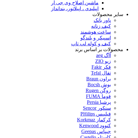
ماشین اصلاح وی جی آر
اپیلیدی ، اپیلاتور، بندانداز
سایر محصولات
پاور بانک
کیف زنانه
ساعت هوشمند
اسپیکر و بلندگو
کیف و کوله لپ تاپ
محصولات بر اساس برند
آاگ aeg
زیو ZIO
فکر Fakir
تفال Tefal
براون Braun
بوش Bocsh
روگن Rugen
فوما FUMA
پرشیا Persia
سنکور Sencor
فیلیپس PHilips
کرکماز Korkmaz
کنوود Kenwood
جیپاس Geepas
کاستلو Castello