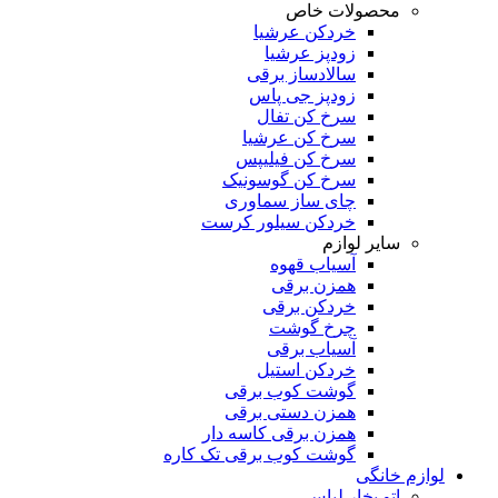
محصولات خاص
خردکن عرشیا
زودپز عرشیا
سالادساز برقی
زودپز جی پاس
سرخ کن تفال
سرخ کن عرشیا
سرخ کن فیلیپس
سرخ کن گوسونیک
چای ساز سماوری
خردکن سیلور کرست
سایر لوازم
آسیاب قهوه
همزن برقی
خردکن برقی
چرخ گوشت
آسیاب برقی
خردکن استیل
گوشت کوب برقی
همزن دستی برقی
همزن برقی کاسه دار
گوشت کوب برقی تک کاره
لوازم خانگی
اتو بخار لباس