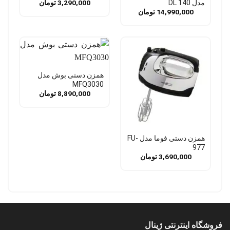
مدل DL 140
3,290,000
تومان
14,990,000
تومان
همزن دستی بوش مدل
MFQ3030
8,890,000
تومان
همزن دستی فوما مدل FU-
977
3,690,000
تومان
فروشگاه اینترنتی ژینال