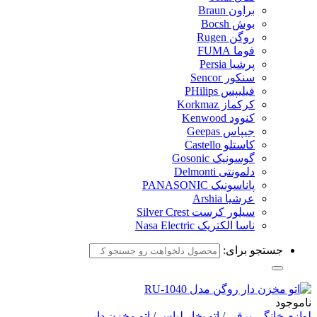
براون Braun
بوش Bocsh
روگن Rugen
فوما FUMA
پرشیا Persia
سنکور Sencor
فیلیپس PHilips
کرکماز Korkmaz
کنوود Kenwood
جیپاس Geepas
کاستلو Castello
گوسونیک Gosonic
دلمونتی Delmonti
پاناسونیک PANASONIC
عرشیا Arshia
سیلور کرست Silver Crest
ناسا الکتریک Nasa Electric
جستجو برای:
ناموجود
لوازم خانگی برقی
/
اتو بخار لباس
/
اتو مخزن دار