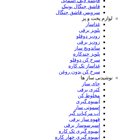
قابلمه لایف اسمایل
قاشق چنگال یونیک
سرویس قاشق چنگال
لوازم پخت و پز
غذاساز
پلوپز برقی
زودپز دوقلو
زودپز برقی
ساندویچ ساز
پلوپز چندکاره
سرخ کن دوقلو
غذاساز تک کاره
سرخ کن بدون روغن
نوشیدنی ساز ها
چای ساز
کتری برقی
مخلوط کن
آبمیوه گیری
اسموتی ساز
آب مرکبات گیر
قهوه ساز برقی
اسپرسوساز برقی
آبمیوه گیری تک کاره
آبمیوه گیری چهار کاره