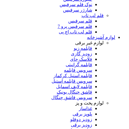
نوک قلم سرفیس
شارژر سرفیس
قلم لپ تاپ
قلم سرفیس
قلم سرفیس پرو 7
قلم لپ تاپ اچ پی
لوازم آشپزخانه
لوازم غیر برقی
قابلمه زیو
زودپز گازی
فلاسک چای
قابلمه گرانیتی
سرویس قابلمه
قابلمه استیل کرکماز
سرویس قابلمه استیل
قابلمه لایف اسمایل
قاشق چنگال یونیک
سرویس قاشق چنگال
لوازم پخت و پز
غذاساز
پلوپز برقی
زودپز دوقلو
زودپز برقی