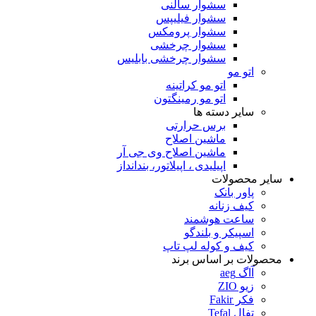
سشوار سالنی
سشوار فیلیپس
سشوار پرومکس
سشوار چرخشی
سشوار چرخشی بابلیس
اتو مو
اتو مو کراتینه
اتو مو رمینگتون
سایر دسته ها
برس حرارتی
ماشین اصلاح
ماشین اصلاح وی جی آر
اپیلیدی ، اپیلاتور، بندانداز
سایر محصولات
پاور بانک
کیف زنانه
ساعت هوشمند
اسپیکر و بلندگو
کیف و کوله لپ تاپ
محصولات بر اساس برند
آاگ aeg
زیو ZIO
فکر Fakir
تفال Tefal