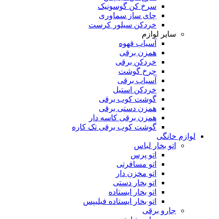
سرخ کن گوسونیک
چای ساز سماوری
خردکن سیلور کرست
سایر لوازم
آسیاب قهوه
همزن برقی
خردکن برقی
چرخ گوشت
آسیاب برقی
خردکن استیل
گوشت کوب برقی
همزن دستی برقی
همزن برقی کاسه دار
گوشت کوب برقی تک کاره
لوازم خانگی
اتو بخار لباس
اتو پرس
اتو مسافرتی
اتو مخزن دار
اتو بخار دستی
اتو بخار ایستاده
اتو بخار ایستاده فیلیپس
جارو برقی