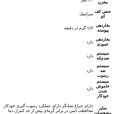
مخزن
جنس کف
سرامیک
اتو
بخاردهی
120 گرم در دقیقه
پیوسته
بخاردهی
دارد
عمودی
سیستم
دارد
ضدچکه
سیستم
ضد
دارد
رسوب
سیستم
خاموش
دارد
شدن
خودکار
دارای چراغ نشانگر دارای عملکرد رسوب گیری خودکار
سایر
محافظت ایمن در برابر گرمای پیش از حد کنترل دما
مشخصات