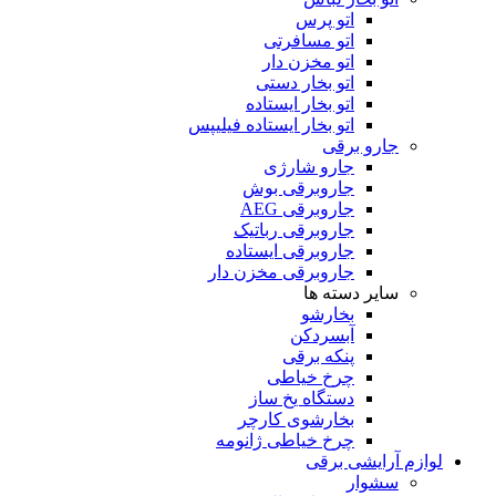
اتو پرس
اتو مسافرتی
اتو مخزن دار
اتو بخار دستی
اتو بخار ایستاده
اتو بخار ایستاده فیلیپس
جارو برقی
جارو شارژی
جاروبرقی بوش
جاروبرقی AEG
جاروبرقی رباتیک
جاروبرقی ایستاده
جاروبرقی مخزن دار
سایر دسته ها
بخارشو
آبسردکن
پنکه برقی
چرخ خیاطی
دستگاه یخ ساز
بخارشوی کارچر
چرخ خیاطی ژانومه
لوازم آرایشی برقی
سشوار