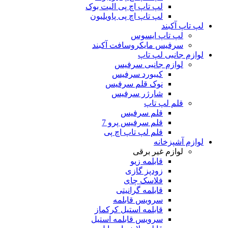
لپ تاپ اچ پی الیت بوک
لپ تاپ اچ پی پاویلیون
لپ تاپ آکبند
لپ تاپ ایسوس
سرفیس مایکروسافت آکبند
لوازم جانبی لپ تاپ
لوازم جانبی سرفیس
کیبورد سرفیس
نوک قلم سرفیس
شارژر سرفیس
قلم لپ تاپ
قلم سرفیس
قلم سرفیس پرو 7
قلم لپ تاپ اچ پی
لوازم آشپزخانه
لوازم غیر برقی
قابلمه زیو
زودپز گازی
فلاسک چای
قابلمه گرانیتی
سرویس قابلمه
قابلمه استیل کرکماز
سرویس قابلمه استیل