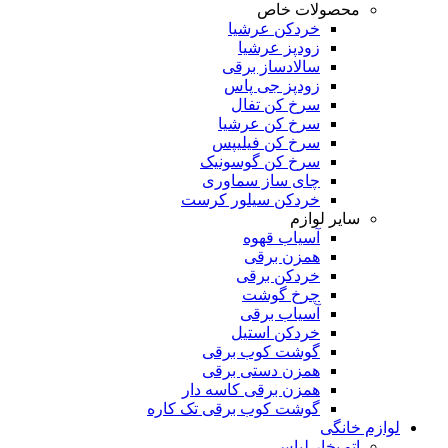
محصولات خاص
خردکن عرشیا
زودپز عرشیا
سالادساز برقی
زودپز جی پاس
سرخ کن تفال
سرخ کن عرشیا
سرخ کن فیلیپس
سرخ کن گوسونیک
چای ساز سماوری
خردکن سیلور کرست
سایر لوازم
آسیاب قهوه
همزن برقی
خردکن برقی
چرخ گوشت
آسیاب برقی
خردکن استیل
گوشت کوب برقی
همزن دستی برقی
همزن برقی کاسه دار
گوشت کوب برقی تک کاره
لوازم خانگی
اتو بخار لباس