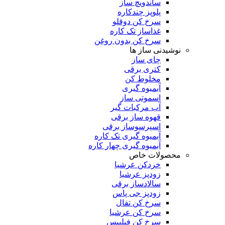
ساندویچ ساز
پلوپز چندکاره
سرخ کن دوقلو
غذاساز تک کاره
سرخ کن بدون روغن
نوشیدنی ساز ها
چای ساز
کتری برقی
مخلوط کن
آبمیوه گیری
اسموتی ساز
آب مرکبات گیر
قهوه ساز برقی
اسپرسوساز برقی
آبمیوه گیری تک کاره
آبمیوه گیری چهار کاره
محصولات خاص
خردکن عرشیا
زودپز عرشیا
سالادساز برقی
زودپز جی پاس
سرخ کن تفال
سرخ کن عرشیا
سرخ کن فیلیپس