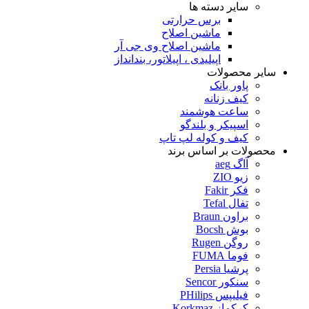
سایر دسته ها
برس حرارتی
ماشین اصلاح
ماشین اصلاح وی جی آر
اپیلیدی ، اپیلاتور، بندانداز
سایر محصولات
پاور بانک
کیف زنانه
ساعت هوشمند
اسپیکر و بلندگو
کیف و کوله لپ تاپ
محصولات بر اساس برند
آاگ aeg
زیو ZIO
فکر Fakir
تفال Tefal
براون Braun
بوش Bocsh
روگن Rugen
فوما FUMA
پرشیا Persia
سنکور Sencor
فیلیپس PHilips
کرکماز Korkmaz