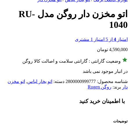
اتو مخزن دار روگن مدل RU-
1040
امتیاز
4
از 5 امتیاز
1
مشتری
4,590,000
تومان
وضعیت گارانتی : گارانتی سلامت و اصالت کالا روگن
در انبار موجود نمی باشد
شناسه محصول:
2800000999777
دسته:
اتو بخار لباس
,
اتو مخزن
دار
برند:
روگن Rugen
با اطمینان خرید کنید
توضیحات