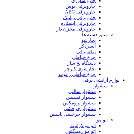
جارو شارژی
جاروبرقی بوش
جاروبرقی AEG
جاروبرقی رباتیک
جاروبرقی ایستاده
جاروبرقی مخزن دار
سایر دسته ها
بخارشو
آبسردکن
پنکه برقی
چرخ خیاطی
دستگاه یخ ساز
بخارشوی کارچر
چرخ خیاطی ژانومه
لوازم آرایشی برقی
سشوار
سشوار سالنی
سشوار فیلیپس
سشوار پرومکس
سشوار چرخشی
سشوار چرخشی بابلیس
اتو مو
اتو مو کراتینه
اتو مو رمینگتون