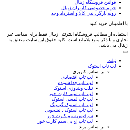
قوانین فروشگاه ژینال
حریم خصوصی کاربران ژینال
رویه بازگرداندن کالا و استرداد وجه
با اطمینان خرید کنید
استفاده از مطالب فروشگاه اینترنتی ژینال فقط برای مقاصد غیر
تجاری و با ذکر منبع بلامانع است. کلیه حقوق این سایت متعلق به
ژینال می باشد.
تبلت
لپ تاپ استوک
بر اساس کاربری
لپ تاپ اقتصادی
لپ تاپ جدا شونده
تبلت ویندوزی استوک
لپ تاپ سیم کارت خور
لپ تاپ لمسی استوک
لپ تاپ استوک گیمینگ
لپ تاپ استوک دانشجویی
سرفیس سیم کارت خور
لپ تاپ اچ پی سیم کارت خور
بر اساس برند