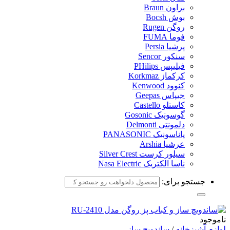
براون Braun
بوش Bocsh
روگن Rugen
فوما FUMA
پرشیا Persia
سنکور Sencor
فیلیپس PHilips
کرکماز Korkmaz
کنوود Kenwood
جیپاس Geepas
کاستلو Castello
گوسونیک Gosonic
دلمونتی Delmonti
پاناسونیک PANASONIC
عرشیا Arshia
سیلور کرست Silver Crest
ناسا الکتریک Nasa Electric
جستجو برای:
ناموجود
لوازم آشپزخانه
/
ساندویچ ساز