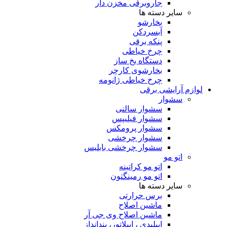
جاروبرقی مخزن دار
سایر دسته ها
بخارشو
آبسردکن
پنکه برقی
چرخ خیاطی
دستگاه یخ ساز
بخارشوی کارچر
چرخ خیاطی ژانومه
لوازم آرایشی برقی
سشوار
سشوار سالنی
سشوار فیلیپس
سشوار پرومکس
سشوار چرخشی
سشوار چرخشی بابلیس
اتو مو
اتو مو کراتینه
اتو مو رمینگتون
سایر دسته ها
برس حرارتی
ماشین اصلاح
ماشین اصلاح وی جی آر
اپیلیدی ، اپیلاتور، بندانداز