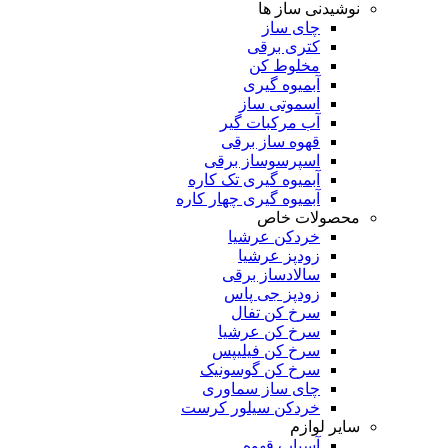
نوشیدنی ساز ها
چای ساز
کتری برقی
مخلوط کن
آبمیوه گیری
اسموتی ساز
آب مرکبات گیر
قهوه ساز برقی
اسپرسوساز برقی
آبمیوه گیری تک کاره
آبمیوه گیری چهار کاره
محصولات خاص
خردکن عرشیا
زودپز عرشیا
سالادساز برقی
زودپز جی پاس
سرخ کن تفال
سرخ کن عرشیا
سرخ کن فیلیپس
سرخ کن گوسونیک
چای ساز سماوری
خردکن سیلور کرست
سایر لوازم
آسیاب قهوه