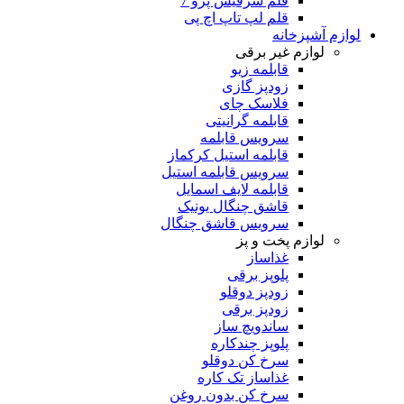
قلم سرفیس پرو 7
قلم لپ تاپ اچ پی
لوازم آشپزخانه
لوازم غیر برقی
قابلمه زیو
زودپز گازی
فلاسک چای
قابلمه گرانیتی
سرویس قابلمه
قابلمه استیل کرکماز
سرویس قابلمه استیل
قابلمه لایف اسمایل
قاشق چنگال یونیک
سرویس قاشق چنگال
لوازم پخت و پز
غذاساز
پلوپز برقی
زودپز دوقلو
زودپز برقی
ساندویچ ساز
پلوپز چندکاره
سرخ کن دوقلو
غذاساز تک کاره
سرخ کن بدون روغن