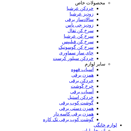
محصولات خاص
خردکن عرشیا
زودپز عرشیا
سالادساز برقی
زودپز جی پاس
سرخ کن تفال
سرخ کن عرشیا
سرخ کن فیلیپس
سرخ کن گوسونیک
چای ساز سماوری
خردکن سیلور کرست
سایر لوازم
آسیاب قهوه
همزن برقی
خردکن برقی
چرخ گوشت
آسیاب برقی
خردکن استیل
گوشت کوب برقی
همزن دستی برقی
همزن برقی کاسه دار
گوشت کوب برقی تک کاره
لوازم خانگی
اتو بخار لباس