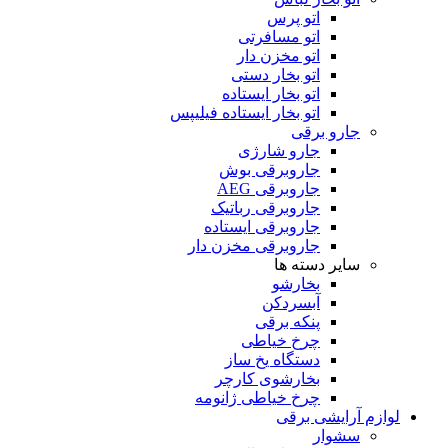
اتو پرس
اتو مسافرتی
اتو مخزن دار
اتو بخار دستی
اتو بخار ایستاده
اتو بخار ایستاده فیلیپس
جارو برقی
جارو شارژی
جاروبرقی بوش
جاروبرقی AEG
جاروبرقی رباتیک
جاروبرقی ایستاده
جاروبرقی مخزن دار
سایر دسته ها
بخارشو
آبسردکن
پنکه برقی
چرخ خیاطی
دستگاه یخ ساز
بخارشوی کارچر
چرخ خیاطی ژانومه
لوازم آرایشی برقی
سشوار