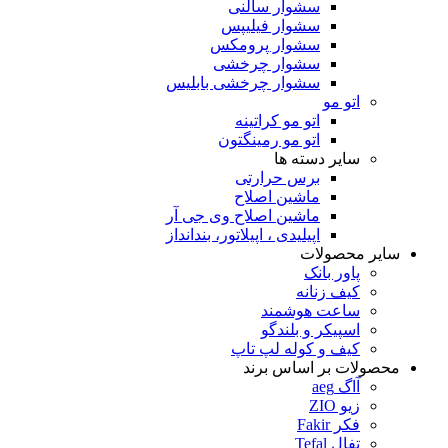
سشوار سالنی
سشوار فیلیپس
سشوار پرومکس
سشوار چرخشی
سشوار چرخشی بابلیس
اتو مو
اتو مو کراتینه
اتو مو رمینگتون
سایر دسته ها
برس حرارتی
ماشین اصلاح
ماشین اصلاح وی جی آر
اپیلیدی ، اپیلاتور، بندانداز
سایر محصولات
پاور بانک
کیف زنانه
ساعت هوشمند
اسپیکر و بلندگو
کیف و کوله لپ تاپ
محصولات بر اساس برند
آاگ aeg
زیو ZIO
فکر Fakir
تفال Tefal