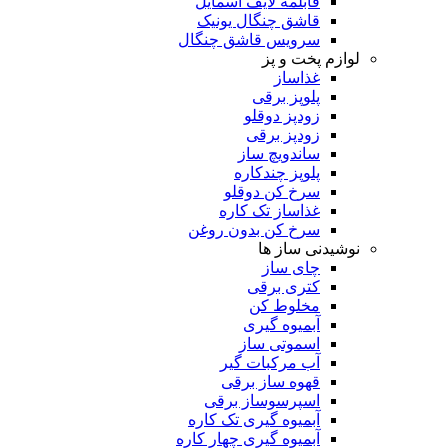
قابلمه لایف اسمایل
قاشق چنگال یونیک
سرویس قاشق چنگال
لوازم پخت و پز
غذاساز
پلوپز برقی
زودپز دوقلو
زودپز برقی
ساندویچ ساز
پلوپز چندکاره
سرخ کن دوقلو
غذاساز تک کاره
سرخ کن بدون روغن
نوشیدنی ساز ها
چای ساز
کتری برقی
مخلوط کن
آبمیوه گیری
اسموتی ساز
آب مرکبات گیر
قهوه ساز برقی
اسپرسوساز برقی
آبمیوه گیری تک کاره
آبمیوه گیری چهار کاره