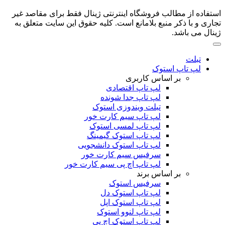
استفاده از مطالب فروشگاه اینترنتی ژینال فقط برای مقاصد غیر
تجاری و با ذکر منبع بلامانع است. کلیه حقوق این سایت متعلق به
ژینال می باشد.
تبلت
لپ تاپ استوک
بر اساس کاربری
لپ تاپ اقتصادی
لپ تاپ جدا شونده
تبلت ویندوزی استوک
لپ تاپ سیم کارت خور
لپ تاپ لمسی استوک
لپ تاپ استوک گیمینگ
لپ تاپ استوک دانشجویی
سرفیس سیم کارت خور
لپ تاپ اچ پی سیم کارت خور
بر اساس برند
سرفیس استوک
لپ تاپ استوک دل
لپ تاپ استوک اپل
لپ تاپ لنوو استوک
لپ تاپ استوک اچ پی