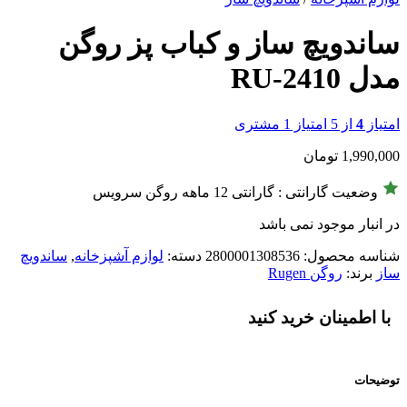
ساندویچ ساز و کباب پز روگن
مدل RU-2410
امتیاز
4
از 5 امتیاز
1
مشتری
1,990,000
تومان
وضعیت گارانتی : گارانتی 12 ماهه روگن سرویس
در انبار موجود نمی باشد
شناسه محصول:
2800001308536
دسته:
لوازم آشپزخانه
,
ساندویچ
ساز
برند:
روگن Rugen
با اطمینان خرید کنید
توضیحات