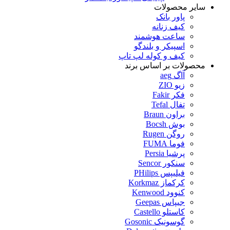
سایر محصولات
پاور بانک
کیف زنانه
ساعت هوشمند
اسپیکر و بلندگو
کیف و کوله لپ تاپ
محصولات بر اساس برند
آاگ aeg
زیو ZIO
فکر Fakir
تفال Tefal
براون Braun
بوش Bocsh
روگن Rugen
فوما FUMA
پرشیا Persia
سنکور Sencor
فیلیپس PHilips
کرکماز Korkmaz
کنوود Kenwood
جیپاس Geepas
کاستلو Castello
گوسونیک Gosonic