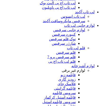
لپ تاپ اچ پی الیت بوک
لپ تاپ اچ پی پاویلیون
لپ تاپ آکبند
لپ تاپ ایسوس
سرفیس مایکروسافت آکبند
لوازم جانبی لپ تاپ
لوازم جانبی سرفیس
کیبورد سرفیس
نوک قلم سرفیس
شارژر سرفیس
قلم لپ تاپ
قلم سرفیس
قلم سرفیس پرو 7
قلم لپ تاپ اچ پی
لوازم آشپزخانه
لوازم غیر برقی
قابلمه زیو
زودپز گازی
فلاسک چای
قابلمه گرانیتی
سرویس قابلمه
قابلمه استیل کرکماز
سرویس قابلمه استیل