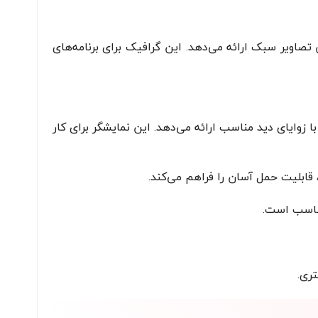
Int، عملکرد مناسبی برای کارهای روزمره، پخش ویدئوهای HD و ویرایش تصاویر سبک ارائه می‌دهد. این گرافیک برای برنامه‌های
Full HD (1920×10)، پنل IPS یا TN، تصاویری واضح و با زوایای دید مناسب ارائه می‌دهد. این نمایشگر برای کار
مناسب است.