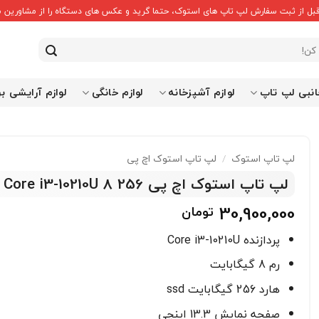
قبل از ثبت سفارش لپ تاپ های استوک، حتما گرید و عکس های دستگاه را از مشاورین ما
انبی لپ تاپ
لوازم آشپزخانه
لوازم خانگی
لوازم آرایشی ب
لپ تاپ استوک
/
لپ تاپ استوک اچ پی
لپ تاپ استوک اچ پی HP Probook 430 G7 Core i3-10210U 8 256
30,900,000
تومان
پردازنده Core i3-10210U
رم 8 گیگابایت
هارد 256 گیگابایت ssd
صفحه نمایش 13.3 اینچی