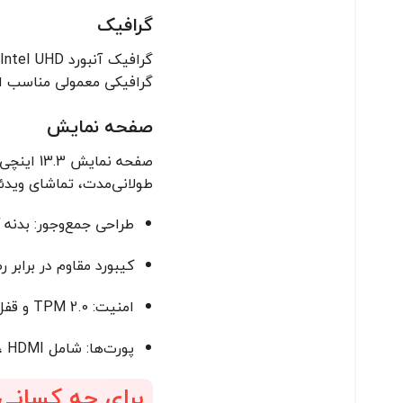
گرافیک
گرافیکی معمولی مناسب 
صفحه نمایش
طولانی‌مدت، تماشای ویدئ
طراحی جمع‌وجور: بدنه آلومینیومی مقاوم با وزن حدود 
کیبورد مقاوم در برابر
امنیت: TPM 2.0 و قفل Kensington برای حفاظت از داده‌ها.
پورت‌ها: شامل USB Type-C، USB Type-A، HDMI، کارت‌خوان microSD و جک 3.5 میلی‌متری.
برای چه کسان