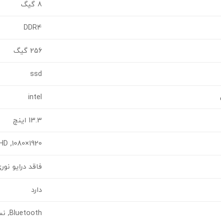
8 گیگ
DDR4
256 گیگ
ssd
intel
13.3 اینچ
1920×1080, FullHD
فاقد درایو نور
دارد
Bluetooth, نسخه بلوتوث:ورژن 5.0