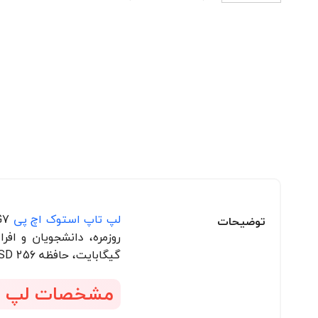
لپ تاپ استوک اچ پی
توضیحات
گیگابایت، حافظه SSD 256 گیگابایت و گرافیک آنبورد اینتل UHD، تجربه‌ای روان برای وب‌گردی، ویرایش اسناد و استفاده روزمره ارائه می‌دهد.
مشخصات لپ تاپ استوک 7