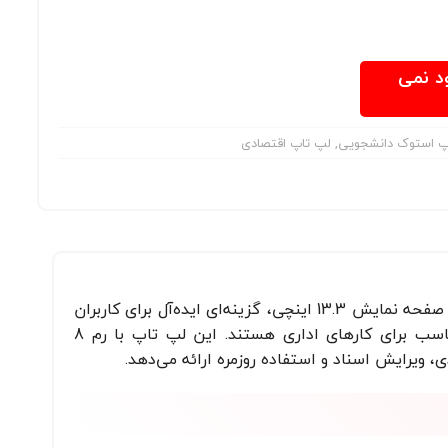
ود نمی
پ استوک دانشجویی
,
لپ تاپ اقتصادی
HP ProBook 430 G7 با پردازنده Core i3-10210U، طراحی جمع‌وجور و صفحه نمایش 13.3 اینچی، گزینه‌ای ایده‌آل برای کاربران
روزمره، دانشجویان و افرادی است که به دنبال دستگاهی سبک، قابل حمل و با کارایی مناسب برای کارهای اداری هستند. این لپ تاپ با رم 8