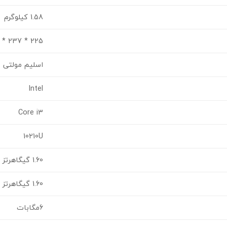
1.58 کیلوگرم
225 * 237 * 339
اسلیم مولتی م
Intel
Core i3
10210U
1.60 گیگاهرتز تا 3.40 گیگاهرتز
1.60 گیگاهرتز
6مگابات