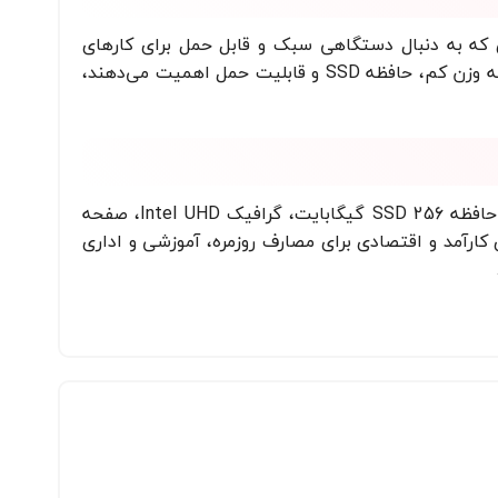
فریلنسرها و افرادی که به دنبال دستگاهی سبک و قابل حمل برای کارهای
روزمره، وب‌گردی و ویرایش اسناد هستند، انتخابی عالی است. این لپ تاپ برای کاربرانی که به وزن کم، حافظه SSD و قابلیت حمل اهمیت می‌دهند،
HP ProBook 430 G7 با پردازنده Core i3-10210U، رم 8 گیگابایت DDR4، حافظه SSD 256 گیگابایت، گرافیک Intel UHD، صفحه
وع، گزینه‌ای کارآمد و اقتصادی برای مصارف روزمره، آموزشی و اداری