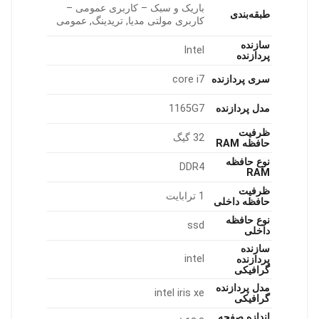
باریک و سبک – کاربری عمومی –
طبقه‌بندی
کاربری مولتی مدیا, تریدینگ, عمومی
سازنده
Intel
پردازنده
سری پردازنده
core i7
مدل پردازنده
1165G7
ظرفیت
32 گیگ
حافظه RAM
نوع حافظه
DDR4
RAM
ظرفیت
1 ترابایت
حافظه داخلی
نوع حافظه
ssd
داخلی
سازنده
intel
پردازنده
گرافیکی
مدل پردازنده
intel iris xe
گرافیکی
اندازه صفحه