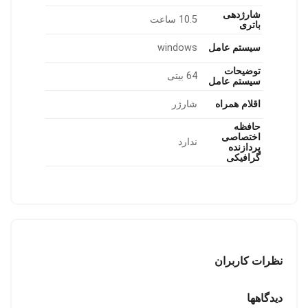
شارژدهی
10.5 ساعت
باتری
سیستم عامل
windows
توضیحات
64 بیتی
سیستم عامل
اقلام همراه
شارژر
حافظه
اختصاصی
ندارد
پردازنده
گرافیکی
نظرات کاربران
دیدگاهها