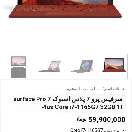
لپ تاپ استوک
/
لپ تاپ دانشجویی
سرفیس پرو 7 پلاس استوک surface Pro 7
Plus Core i7-1165G7 32GB 1t
59,900,000
تومان
پردازنده Core i7-1165G7