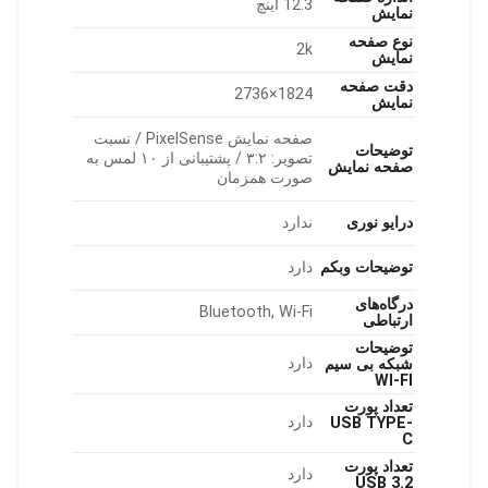
12.3 اینچ
نمایش
نوع صفحه
2k
نمایش
دقت صفحه
1824×2736
نمایش
صفحه نمایش PixelSense / نسبت
توضیحات
تصویر: ۳:۲ / پشتیبانی از ۱۰ لمس به
صفحه نمایش
صورت همزمان
درایو نوری
ندارد
توضیحات وبکم
دارد
درگاه‌های
Bluetooth, Wi-Fi
ارتباطی
توضیحات
دارد
شبکه بی سیم
WI-FI
تعداد پورت
دارد
USB TYPE-
C
تعداد پورت
دارد
USB 3.2