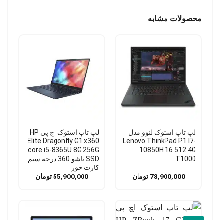
محصولات مشابه
لپ تاپ استوک لنوو مدل
لپ تاپ استوک اچ پی HP
Elite Dragonfly G1 x360
Lenovo ThinkPad P1 I7-
core i5-8365U 8G 256G
10850H 16 512 4G
T1000
SSD تاشو 360 درجه سیم
کارت خور
78,900,000
تومان
55,900,000
تومان