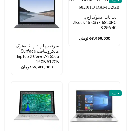
جدید
لپ تاپ استوک اچ پی
ZBook 15 G3 i7-6820HQ
8 256 4G
63,990,000
تومان
سرفیس لپ تاپ 2 استوک
مایکروسافت Surface
laptop 2 Core i7-8650u
16GB 512GB
59,900,000
تومان
جدید