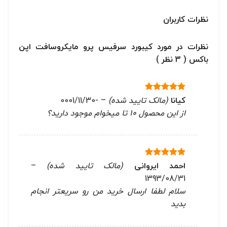
نظرات کاربران
نظرات در مورد کیبورد سرفیس پرو مایکروسافت اپن
باکس ( 3 نظر )
کیانا
(مالک تایید شده)
–
-0001/11/30
نمره
5
از
5
از این محصول 10 تا میخوام موجود دارید؟
احمد ایروانی
(مالک تایید شده)
–
نمره
5
از
5
1393/08/31
سلام لطفا ارسال خرید من رو سریعتر انجام
بدید