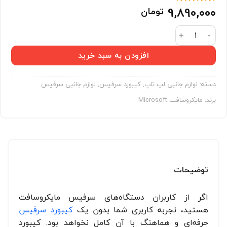
9,890,000
تومان
3
امتیاز
4.67
از 5 امتیاز
مشتری
کیبورد سرفیس پرو مایکروسافت اپن باکس عدد
افزودن به سبد خرید
دسته:
لوازم جانبی لپ تاپ
,
کیبورد سرفیس
,
لوازم جانبی سرفیس
برند:
مایکروسافت Microsoft
توضیحات
اگر از کاربران دستگاه‌های سرفیس مایکروسافت
هستید، تجربه کاربری شما بدون یک
کیبورد سرفیس
حرفه‌ای و هماهنگ با آن کامل نخواهد بود. کیبورد