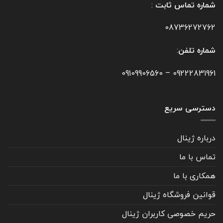
شماره تماس ثابت
:
08736272762
شماره تلفن
:
09109906560
–
09222831961
دسترسی سریع
درباره ژینال
تماس با ما
همکاری با ما
قوانین فروشگاه ژینال
حریم خصوصی کاربران ژینال