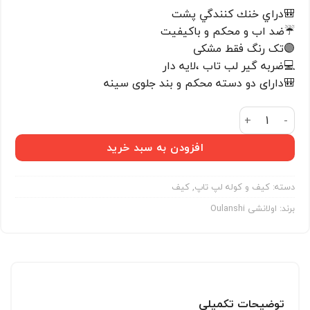
امتیاز
🎒دراي خنك كنندگي پشت
مشتری
☔️ضد اب و محكم و باكيفيت
🟣تک رنگ فقط مشکی
💻ضربه گير لب تاب ،لایه دار
🎒دارای دو دسته محکم و بند جلوی سینه
کوله پشتی اولانشی oulanshi مارک اصل کد 139 عدد
افزودن به سبد خرید
دسته:
کیف و کوله لپ تاپ
,
کیف
برند:
اولانشی Oulanshi
توضیحات تکمیلی