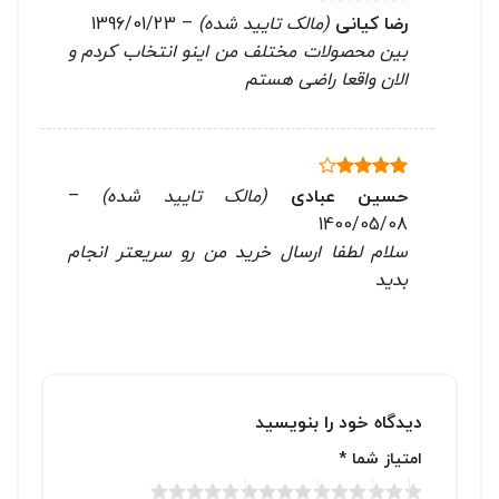
رضا کیانی
(مالک تایید شده)
–
1396/01/23
نمره
5
از
5
بین محصولات مختلف من اینو انتخاب کردم و
الان واقعا راضی هستم
حسین عبادی
(مالک تایید شده)
–
نمره
4
از 5
1400/05/08
سلام لطفا ارسال خرید من رو سریعتر انجام
بدید
دیدگاه خود را بنویسید
امتیاز شما
*