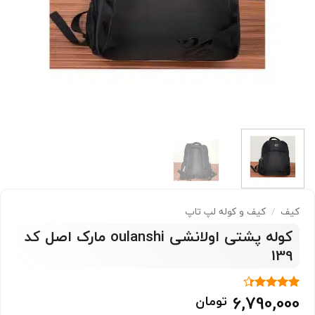
کیف
/
کیف و کوله لپ تاپ
کوله پشتی اولانشی oulanshi مارک اصل کد
139
6,790,000
تومان
3
امتیاز
4.33
از 5