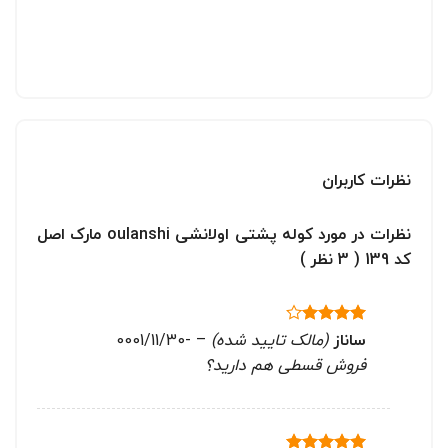
نظرات کاربران
نظرات در مورد کوله پشتی اولانشی oulanshi مارک اصل
کد 139 ( 3 نظر )
ساناز
(مالک تایید شده)
–
-0001/11/30
نمره
4
از 5
فروش قسطی هم دارید؟