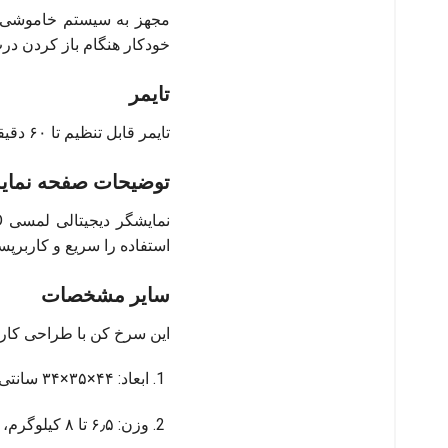
مجهز به سیستم خاموشی خو
خودکار هنگام باز کردن در
تایمر
تایمر قابل تنظیم تا ۶۰ دقیقه، با هشدار صوتی پایان برنامه، امکان تنظیم دقیق زمان پخت را فراهم می‌کند.
توضیحات صفحه نما
استفاده را سریع و کاربرپسن
سایر مشخصات
این سرخ کن با طراحی کاربر
ابعاد: ۴۴×۳۵×۳۴ سانتی‌متر (تقریبی)، مناسب برای آشپزخانه‌های متوسط تا بزرگ.
وزن: ۶٫۵ تا ۸ کیلوگرم، جابه‌جایی آسان و استحکام مناسب را فراهم می‌کند.