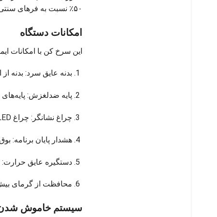
۵۰٪ نسبت به فرهای سنتی کوتاه‌تر می‌کند. لامپ داخلی امکان مشاهده بهتر فرآیند پخت را فراهم می‌کند.
امکانات دستگاه
این سرخ کن با امکانات ایم
بدنه عایق سرد: بدنه از استیل و پلاستیک ABS عایق حرارت، از انتقال گرما به سطح
پایه ضدلغزش: پایه‌های 
چراغ نشانگر: چراغ LED، وضعیت روشن بودن دستگاه را نشان می‌دهد.
هشدار پایان برنامه: بوق
دستگیره عایق حرارت: جا
محافظت از گرمای بیش‌از
سیستم خاموش شدن 