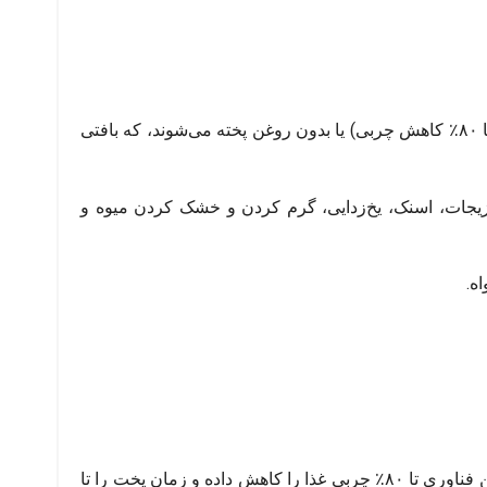
پخت بدون روغن: با فناوری Rapid Air و گردش هوای گرم ۳۶۰ درجه، غذاها با حداقل روغن (تا ۸۰٪ کاهش چربی) یا بدون روغن پخته می‌شوند، که بافتی
یجات، اسنک، یخ‌زدایی، گرم کردن و خشک کردن میوه و
فناوری Rapid Air با گردش هوای گرم ۳۶۰ درجه، پخت یکنواخت و کاهش بو را تضمین می‌کند. این فناوری تا ۸۰٪ چربی غذا را کاهش داده و زمان پخت را تا