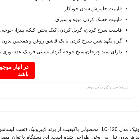
قابلیت خاموش شدن خودکار
قابلیت خشک کردن میوه و سبزی
قابلیت سرخ کردن، گریل کردن، کیک پختن, کیک، پیتزا، جوجه،
گرم نگهداشتن سرخ کردن با یک قاشق روغن و همچنین بدون 
دارای سبد چرخان،سیخ جوجه گردان،سینی فر،یک عدد توری 
در انبار موجو
باشد
دسته:
سرخ کن بدون روغن
سرخ کن بدون روغن لایبرونیک مدل LC-120، محصولی باکیفیت از برند ل