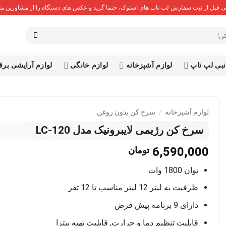
 قبل از ثبت سفارش لپ تاپ های استوک، حتما گرید و عکس های دستگاه را از مشاورین ما 
نبی لپ تاپ
لوازم آشپزخانه
لوازم خانگی
لوازم آرایشی بر
لوازم آشپزخانه
/
سرخ کن بدون روغن
سرخ کن رژیمی لایبرونیک مدل LC-120
6,590,000
تومان
توان 1800 وات
ظرفیت به لیتر 12 لیتر مناسب تا 12 تفر
دارای 9 برنامه پیش فرض
قابلیت تنظیم دما و حرارت, قابلیت تهیه پیتزا