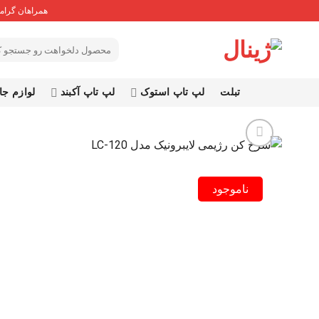
Ski
همراهان گرامی
t
conten
جستجو
برای:
تبلت
لپ تاپ استوک
لپ تاپ آکبند
لوازم جا
ناموجود