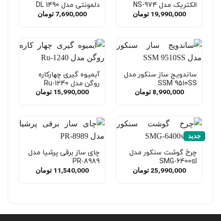
الکتریک مدل NS-974
دلمونتی مدل DL 1490
19,990,000
تومان
7,690,000
تومان
ساندویج ساز سنکور مدل
آبمیوه گیری چهارکاره
SSM 9510SS
روگن مدل Ru-1240
8,990,000
تومان
15,990,000
تومان
جدید
چرخ گوشت سنکور مدل
چای ساز برقی پرشیا مدل
PR-8989
SMG-6400sl
25,990,000
تومان
11,540,000
تومان