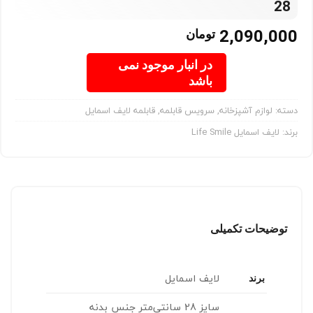
28
2,090,000
تومان
در انبار موجود نمی
باشد
دسته:
لوازم آشپزخانه
,
سرویس قابلمه
,
قابلمه لایف اسمایل
برند:
لایف اسمایل Life Smile
توضیحات تکمیلی
لایف اسمایل
برند
سایز 28 سانتی‌متر جنس بدنه