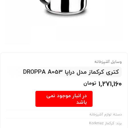
وسایل آشپزخانه
کتری کرکماز مدل دراپا DROPPA A053
1,271,160
تومان
در انبار موجود نمی
باشد
دسته:
لوازم آشپزخانه
برند:
کرکماز Korkmaz