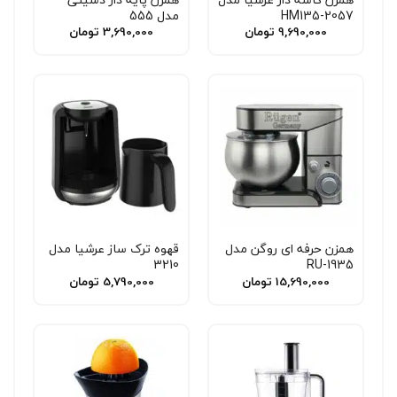
HM135-2057
مدل 555
9,690,000
تومان
3,690,000
تومان
همزن حرفه ‌ای روگن مدل
قهوه ترک ساز عرشیا مدل
3210
RU-1935
15,690,000
تومان
5,790,000
تومان