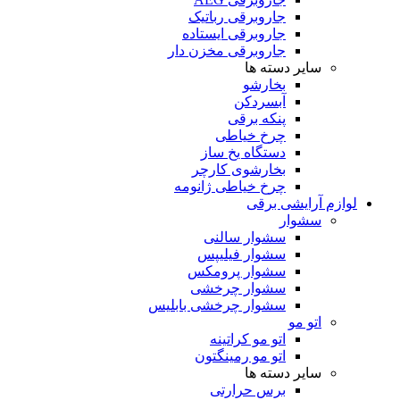
جاروبرقی رباتیک
جاروبرقی ایستاده
جاروبرقی مخزن دار
سایر دسته ها
بخارشو
آبسردکن
پنکه برقی
چرخ خیاطی
دستگاه یخ ساز
بخارشوی کارچر
چرخ خیاطی ژانومه
لوازم آرایشی برقی
سشوار
سشوار سالنی
سشوار فیلیپس
سشوار پرومکس
سشوار چرخشی
سشوار چرخشی بابلیس
اتو مو
اتو مو کراتینه
اتو مو رمینگتون
سایر دسته ها
برس حرارتی