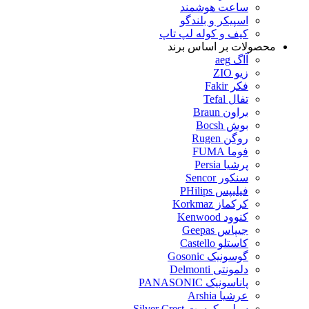
ساعت هوشمند
اسپیکر و بلندگو
کیف و کوله لپ تاپ
محصولات بر اساس برند
آاگ aeg
زیو ZIO
فکر Fakir
تفال Tefal
براون Braun
بوش Bocsh
روگن Rugen
فوما FUMA
پرشیا Persia
سنکور Sencor
فیلیپس PHilips
کرکماز Korkmaz
کنوود Kenwood
جیپاس Geepas
کاستلو Castello
گوسونیک Gosonic
دلمونتی Delmonti
پاناسونیک PANASONIC
عرشیا Arshia
سیلور کرست Silver Crest