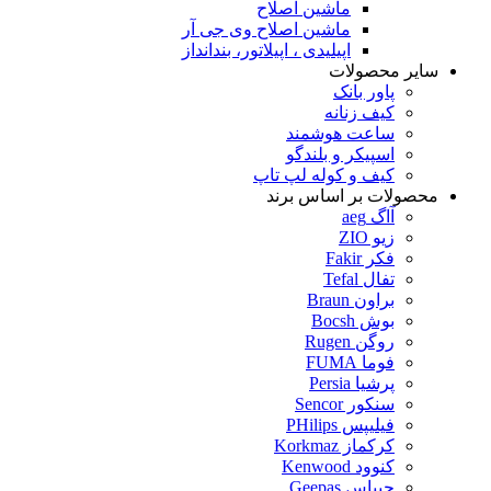
ماشین اصلاح
ماشین اصلاح وی جی آر
اپیلیدی ، اپیلاتور، بندانداز
سایر محصولات
پاور بانک
کیف زنانه
ساعت هوشمند
اسپیکر و بلندگو
کیف و کوله لپ تاپ
محصولات بر اساس برند
آاگ aeg
زیو ZIO
فکر Fakir
تفال Tefal
براون Braun
بوش Bocsh
روگن Rugen
فوما FUMA
پرشیا Persia
سنکور Sencor
فیلیپس PHilips
کرکماز Korkmaz
کنوود Kenwood
جیپاس Geepas