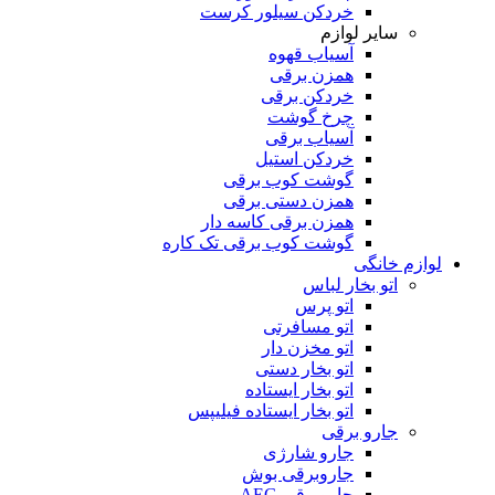
خردکن سیلور کرست
سایر لوازم
آسیاب قهوه
همزن برقی
خردکن برقی
چرخ گوشت
آسیاب برقی
خردکن استیل
گوشت کوب برقی
همزن دستی برقی
همزن برقی کاسه دار
گوشت کوب برقی تک کاره
لوازم خانگی
اتو بخار لباس
اتو پرس
اتو مسافرتی
اتو مخزن دار
اتو بخار دستی
اتو بخار ایستاده
اتو بخار ایستاده فیلیپس
جارو برقی
جارو شارژی
جاروبرقی بوش
جاروبرقی AEG