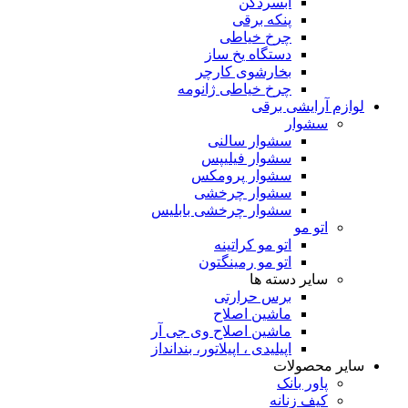
آبسردکن
پنکه برقی
چرخ خیاطی
دستگاه یخ ساز
بخارشوی کارچر
چرخ خیاطی ژانومه
لوازم آرایشی برقی
سشوار
سشوار سالنی
سشوار فیلیپس
سشوار پرومکس
سشوار چرخشی
سشوار چرخشی بابلیس
اتو مو
اتو مو کراتینه
اتو مو رمینگتون
سایر دسته ها
برس حرارتی
ماشین اصلاح
ماشین اصلاح وی جی آر
اپیلیدی ، اپیلاتور، بندانداز
سایر محصولات
پاور بانک
کیف زنانه