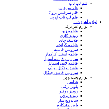
قلم لپ تاپ
قلم سرفیس
قلم سرفیس پرو 7
قلم لپ تاپ اچ پی
لوازم آشپزخانه
لوازم غیر برقی
قابلمه زیو
زودپز گازی
فلاسک چای
قابلمه گرانیتی
سرویس قابلمه
قابلمه استیل کرکماز
سرویس قابلمه استیل
قابلمه لایف اسمایل
قاشق چنگال یونیک
سرویس قاشق چنگال
لوازم پخت و پز
غذاساز
پلوپز برقی
زودپز دوقلو
زودپز برقی
ساندویچ ساز
پلوپز چندکاره