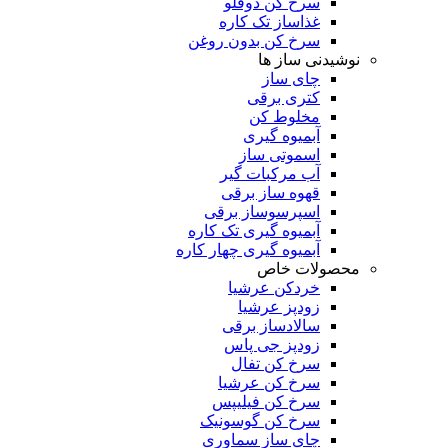
سرخ کن دوقلو
غذاساز تک کاره
سرخ کن بدون روغن
نوشیدنی ساز ها
چای ساز
کتری برقی
مخلوط کن
آبمیوه گیری
اسموتی ساز
آب مرکبات گیر
قهوه ساز برقی
اسپرسوساز برقی
آبمیوه گیری تک کاره
آبمیوه گیری چهار کاره
محصولات خاص
خردکن عرشیا
زودپز عرشیا
سالادساز برقی
زودپز جی پاس
سرخ کن تفال
سرخ کن عرشیا
سرخ کن فیلیپس
سرخ کن گوسونیک
چای ساز سماوری