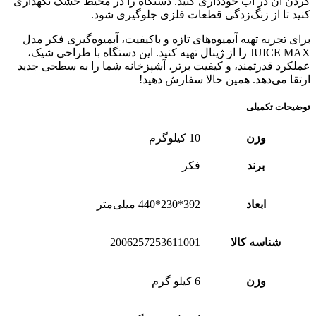
کردن آن در آب خودداری کنید. دستگاه را در محیط خشک نگهداری
کنید تا از زنگ‌زدگی قطعات فلزی جلوگیری شود.
برای تجربه تهیه آبمیوه‌های تازه و باکیفیت، آبمیوه‌گیری فکر مدل
JUICE MAX را از ژینال تهیه کنید. این دستگاه با طراحی شیک،
عملکرد قدرتمند، و کیفیت برتر، آشپزخانه شما را به سطحی جدید
ارتقا می‌دهد. همین حالا سفارش دهید!
توضیحات تکمیلی
وزن
10 کیلوگرم
برند
فکر
ابعاد
392*230*440 میلی‌متر
شناسه کالا
2006257253611001
وزن
6 کیلو گرم