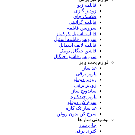
قابلمه زیو
زودپز گازی
فلاسک چای
قابلمه گرانیتی
سرویس قابلمه
قابلمه استیل کرکماز
سرویس قابلمه استیل
قابلمه لایف اسمایل
قاشق چنگال یونیک
سرویس قاشق چنگال
لوازم پخت و پز
غذاساز
پلوپز برقی
زودپز دوقلو
زودپز برقی
ساندویچ ساز
پلوپز چندکاره
سرخ کن دوقلو
غذاساز تک کاره
سرخ کن بدون روغن
نوشیدنی ساز ها
چای ساز
کتری برقی