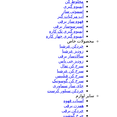
مخلوط کن
آبمیوه گیری
اسموتی ساز
آب مرکبات گیر
قهوه ساز برقی
اسپرسوساز برقی
آبمیوه گیری تک کاره
آبمیوه گیری چهار کاره
محصولات خاص
خردکن عرشیا
زودپز عرشیا
سالادساز برقی
زودپز جی پاس
سرخ کن تفال
سرخ کن عرشیا
سرخ کن فیلیپس
سرخ کن گوسونیک
چای ساز سماوری
خردکن سیلور کرست
سایر لوازم
آسیاب قهوه
همزن برقی
خردکن برقی
چرخ گوشت