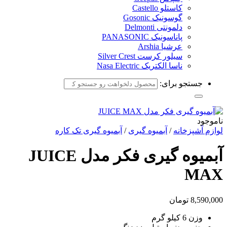
کاستلو Castello
گوسونیک Gosonic
دلمونتی Delmonti
پاناسونیک PANASONIC
عرشیا Arshia
سیلور کرست Silver Crest
ناسا الکتریک Nasa Electric
جستجو برای:
ناموجود
لوازم آشپزخانه
/
آبمیوه گیری
/
آبمیوه گیری تک کاره
آبمیوه گیری فکر مدل JUICE
MAX
8,590,000
تومان
وزن 6 کیلو گرم