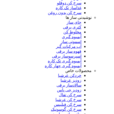
سرخ کن دوقلو
غذاساز تک کاره
سرخ کن بدون روغن
نوشیدنی ساز ها
چای ساز
کتری برقی
مخلوط کن
آبمیوه گیری
اسموتی ساز
آب مرکبات گیر
قهوه ساز برقی
اسپرسوساز برقی
آبمیوه گیری تک کاره
آبمیوه گیری چهار کاره
محصولات خاص
خردکن عرشیا
زودپز عرشیا
سالادساز برقی
زودپز جی پاس
سرخ کن تفال
سرخ کن عرشیا
سرخ کن فیلیپس
سرخ کن گوسونیک