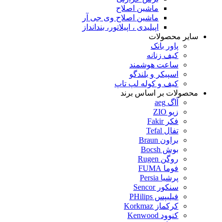
ماشین اصلاح
ماشین اصلاح وی جی آر
اپیلیدی ، اپیلاتور، بندانداز
سایر محصولات
پاور بانک
کیف زنانه
ساعت هوشمند
اسپیکر و بلندگو
کیف و کوله لپ تاپ
محصولات بر اساس برند
آاگ aeg
زیو ZIO
فکر Fakir
تفال Tefal
براون Braun
بوش Bocsh
روگن Rugen
فوما FUMA
پرشیا Persia
سنکور Sencor
فیلیپس PHilips
کرکماز Korkmaz
کنوود Kenwood