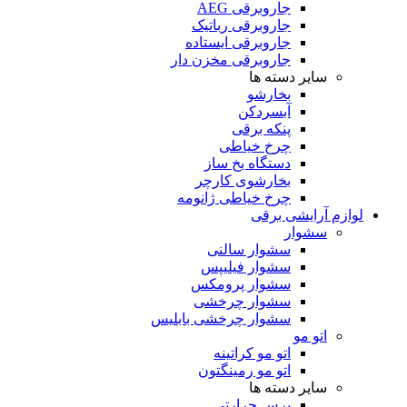
جاروبرقی AEG
جاروبرقی رباتیک
جاروبرقی ایستاده
جاروبرقی مخزن دار
سایر دسته ها
بخارشو
آبسردکن
پنکه برقی
چرخ خیاطی
دستگاه یخ ساز
بخارشوی کارچر
چرخ خیاطی ژانومه
لوازم آرایشی برقی
سشوار
سشوار سالنی
سشوار فیلیپس
سشوار پرومکس
سشوار چرخشی
سشوار چرخشی بابلیس
اتو مو
اتو مو کراتینه
اتو مو رمینگتون
سایر دسته ها
برس حرارتی