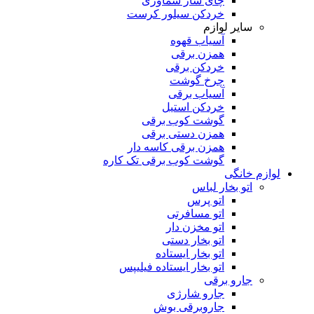
چای ساز سماوری
خردکن سیلور کرست
سایر لوازم
آسیاب قهوه
همزن برقی
خردکن برقی
چرخ گوشت
آسیاب برقی
خردکن استیل
گوشت کوب برقی
همزن دستی برقی
همزن برقی کاسه دار
گوشت کوب برقی تک کاره
لوازم خانگی
اتو بخار لباس
اتو پرس
اتو مسافرتی
اتو مخزن دار
اتو بخار دستی
اتو بخار ایستاده
اتو بخار ایستاده فیلیپس
جارو برقی
جارو شارژی
جاروبرقی بوش