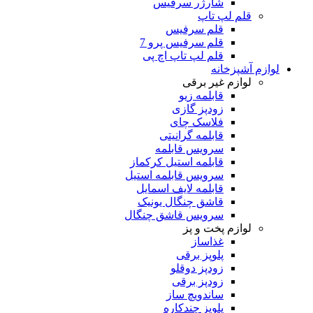
شارژر سرفیس
قلم لپ تاپ
قلم سرفیس
قلم سرفیس پرو 7
قلم لپ تاپ اچ پی
لوازم آشپزخانه
لوازم غیر برقی
قابلمه زیو
زودپز گازی
فلاسک چای
قابلمه گرانیتی
سرویس قابلمه
قابلمه استیل کرکماز
سرویس قابلمه استیل
قابلمه لایف اسمایل
قاشق چنگال یونیک
سرویس قاشق چنگال
لوازم پخت و پز
غذاساز
پلوپز برقی
زودپز دوقلو
زودپز برقی
ساندویچ ساز
پلوپز چندکاره