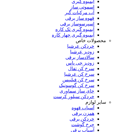
آبمیوه گیری
اسموتی ساز
آب مرکبات گیر
قهوه ساز برقی
اسپرسوساز برقی
آبمیوه گیری تک کاره
آبمیوه گیری چهار کاره
محصولات خاص
خردکن عرشیا
زودپز عرشیا
سالادساز برقی
زودپز جی پاس
سرخ کن تفال
سرخ کن عرشیا
سرخ کن فیلیپس
سرخ کن گوسونیک
چای ساز سماوری
خردکن سیلور کرست
سایر لوازم
آسیاب قهوه
همزن برقی
خردکن برقی
چرخ گوشت
آسیاب برقی