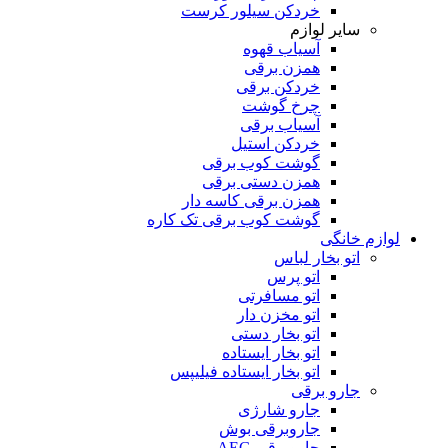
خردکن سیلور کرست
سایر لوازم
آسیاب قهوه
همزن برقی
خردکن برقی
چرخ گوشت
آسیاب برقی
خردکن استیل
گوشت کوب برقی
همزن دستی برقی
همزن برقی کاسه دار
گوشت کوب برقی تک کاره
لوازم خانگی
اتو بخار لباس
اتو پرس
اتو مسافرتی
اتو مخزن دار
اتو بخار دستی
اتو بخار ایستاده
اتو بخار ایستاده فیلیپس
جارو برقی
جارو شارژی
جاروبرقی بوش
جاروبرقی AEG