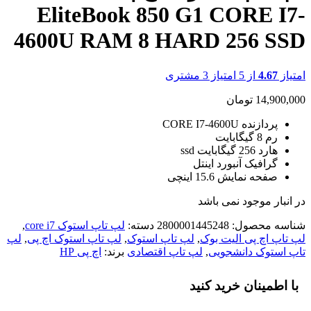
EliteBook 850 G1 CORE I7-
4600U RAM 8 HARD 256 SSD
امتیاز
4.67
از 5 امتیاز
3
مشتری
14,900,000
تومان
پردازنده CORE I7-4600U
رم 8 گیگابایت
هارد 256 گیگابایت ssd
گرافیک آنبورد اینتل
صفحه نمایش 15.6 اینچی
در انبار موجود نمی باشد
شناسه محصول:
2800001445248
دسته:
لپ تاپ استوک core i7
,
لپ تاپ اچ پی الیت بوک
,
لپ تاپ استوک
,
لپ تاپ استوک اچ پی
,
لپ
تاپ استوک دانشجویی
,
لپ تاپ اقتصادی
برند:
اچ پی HP
با اطمینان خرید کنید