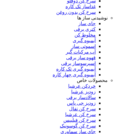
سرخ کن دوقلو
غذاساز تک کاره
سرخ کن بدون روغن
نوشیدنی ساز ها
چای ساز
کتری برقی
مخلوط کن
آبمیوه گیری
اسموتی ساز
آب مرکبات گیر
قهوه ساز برقی
اسپرسوساز برقی
آبمیوه گیری تک کاره
آبمیوه گیری چهار کاره
محصولات خاص
خردکن عرشیا
زودپز عرشیا
سالادساز برقی
زودپز جی پاس
سرخ کن تفال
سرخ کن عرشیا
سرخ کن فیلیپس
سرخ کن گوسونیک
چای ساز سماوری