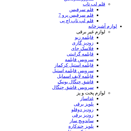
قلم لپ تاپ
قلم سرفیس
قلم سرفیس پرو 7
قلم لپ تاپ اچ پی
لوازم آشپزخانه
لوازم غیر برقی
قابلمه زیو
زودپز گازی
فلاسک چای
قابلمه گرانیتی
سرویس قابلمه
قابلمه استیل کرکماز
سرویس قابلمه استیل
قابلمه لایف اسمایل
قاشق چنگال یونیک
سرویس قاشق چنگال
لوازم پخت و پز
غذاساز
پلوپز برقی
زودپز دوقلو
زودپز برقی
ساندویچ ساز
پلوپز چندکاره