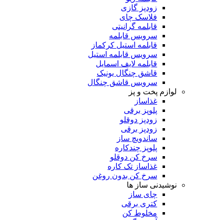
زودپز گازی
فلاسک چای
قابلمه گرانیتی
سرویس قابلمه
قابلمه استیل کرکماز
سرویس قابلمه استیل
قابلمه لایف اسمایل
قاشق چنگال یونیک
سرویس قاشق چنگال
لوازم پخت و پز
غذاساز
پلوپز برقی
زودپز دوقلو
زودپز برقی
ساندویچ ساز
پلوپز چندکاره
سرخ کن دوقلو
غذاساز تک کاره
سرخ کن بدون روغن
نوشیدنی ساز ها
چای ساز
کتری برقی
مخلوط کن