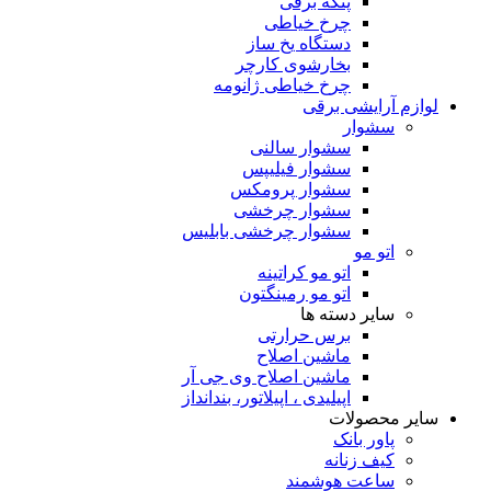
پنکه برقی
چرخ خیاطی
دستگاه یخ ساز
بخارشوی کارچر
چرخ خیاطی ژانومه
لوازم آرایشی برقی
سشوار
سشوار سالنی
سشوار فیلیپس
سشوار پرومکس
سشوار چرخشی
سشوار چرخشی بابلیس
اتو مو
اتو مو کراتینه
اتو مو رمینگتون
سایر دسته ها
برس حرارتی
ماشین اصلاح
ماشین اصلاح وی جی آر
اپیلیدی ، اپیلاتور، بندانداز
سایر محصولات
پاور بانک
کیف زنانه
ساعت هوشمند