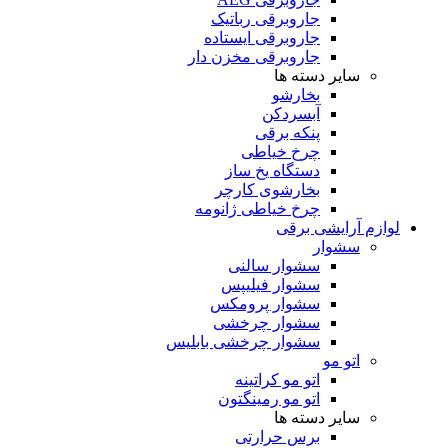
جاروبرقی رباتیک
جاروبرقی ایستاده
جاروبرقی مخزن دار
سایر دسته ها
بخارشو
آبسردکن
پنکه برقی
چرخ خیاطی
دستگاه یخ ساز
بخارشوی کارچر
چرخ خیاطی ژانومه
لوازم آرایشی برقی
سشوار
سشوار سالنی
سشوار فیلیپس
سشوار پرومکس
سشوار چرخشی
سشوار چرخشی بابلیس
اتو مو
اتو مو کراتینه
اتو مو رمینگتون
سایر دسته ها
برس حرارتی