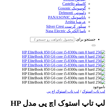
کاستلو Castello
گوسونیک Gosonic
دلمونتی Delmonti
پاناسونیک PANASONIC
عرشیا Arshia
سیلور کرست Silver Crest
ناسا الکتریک Nasa Electric
جستجو برای:
ناموجود
لپ تاپ استوک
/
لپ تاپ استوک اچ پی
لپ تاپ استوک اچ پی مدل HP