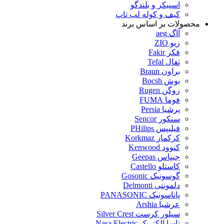
اسپیکر و بلندگو
کیف و کوله لپ تاپ
محصولات بر اساس برند
آاگ aeg
زیو ZIO
فکر Fakir
تفال Tefal
براون Braun
بوش Bocsh
روگن Rugen
فوما FUMA
پرشیا Persia
سنکور Sencor
فیلیپس PHilips
کرکماز Korkmaz
کنوود Kenwood
جیپاس Geepas
کاستلو Castello
گوسونیک Gosonic
دلمونتی Delmonti
پاناسونیک PANASONIC
عرشیا Arshia
سیلور کرست Silver Crest
ناسا الکتریک Nasa Electric