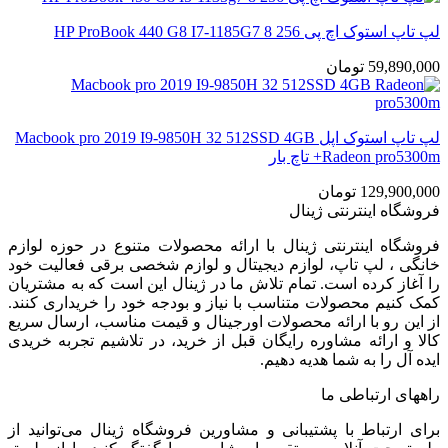
لپ تاپ استوک اچ پی HP ProBook 440 G8 I7-1185G7 8 256
59,890,000
تومان
لپ تاپ استوک اپل Macbook pro 2019 I9-9850H 32 512SSD 4GB
Radeon pro5300m+ تاچ بار
129,900,000
تومان
فروشگاه اینترنتی ژینال
فروشگاه اینترنتی ژینال با ارائه محصولات متنوع در حوزه لوازم
خانگی ، لپ تاپ، لوازم دیجیتال و لوازم شخصی برقی فعالیت خود
را آغاز کرده است. تمام تلاش ما در ژینال این است که به مشتریان
کمک کنیم محصولات متناسب با نیاز و بودجه خود را خریداری کنند.
از این رو با ارائه محصولات اورجینال و قیمت مناسب، ارسال سریع
کالا و ارائه مشاوره رایگان قبل از خرید، در تلاشیم تجربه خریدی
ایده آل را به شما هدیه دهیم.
راههای ارتباطی ما
برای ارتباط با پشتیبانی و مشاورین فروشگاه ژینال می‌توانید از