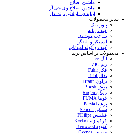
ماشین اصلاح
ماشین اصلاح وی جی آر
اپیلیدی ، اپیلاتور، بندانداز
سایر محصولات
پاور بانک
کیف زنانه
ساعت هوشمند
اسپیکر و بلندگو
کیف و کوله لپ تاپ
محصولات بر اساس برند
آاگ aeg
زیو ZIO
فکر Fakir
تفال Tefal
براون Braun
بوش Bocsh
روگن Rugen
فوما FUMA
پرشیا Persia
سنکور Sencor
فیلیپس PHilips
کرکماز Korkmaz
کنوود Kenwood
جیپاس Geepas