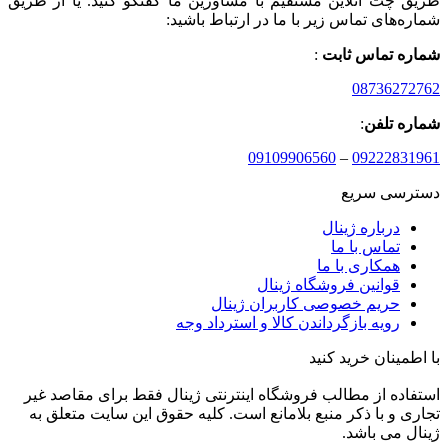
طریق چت آنلاین مستقیم با مشاورین ما گفتگو کنید. یا از طریق
شماره‌های تماس زیر با ما در ارتباط باشید:
شماره تماس ثابت
:
08736272762
شماره تلفن
:
09109906560
–
09222831961
دسترسی سریع
درباره ژینال
تماس با ما
همکاری با ما
قوانین فروشگاه ژینال
حریم خصوصی کاربران ژینال
رویه بازگرداندن کالا و استرداد وجه
با اطمینان خرید کنید
استفاده از مطالب فروشگاه اینترنتی ژینال فقط برای مقاصد غیر
تجاری و با ذکر منبع بلامانع است. کلیه حقوق این سایت متعلق به
ژینال می باشد.