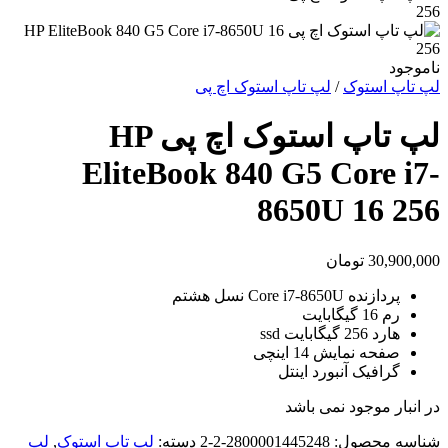
ناموجود
لپ تاپ استوک
/
لپ تاپ استوک اچ پی
لپ تاپ استوک اچ پی HP
EliteBook 840 G5 Core i7-
8650U 16 256
30,900,000
تومان
پردازنده Core i7-8650U نسل هشتم
رم 16 گیگابایت
هارد 256 گیگابایت ssd
صفحه نمایش 14 اینچی
گرافیک آنبورد اینتل
در انبار موجود نمی باشد
شناسه محصول:
2800001445248-2-2
دسته:
لپ تاپ استوک
,
لپ