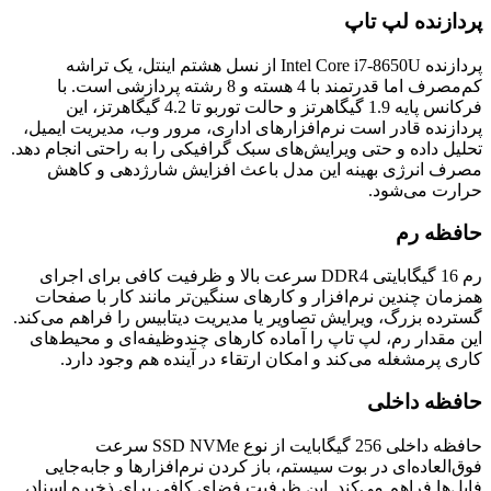
پردازنده لپ تاپ
پردازنده Intel Core i7-8650U از نسل هشتم اینتل، یک تراشه
کم‌مصرف اما قدرتمند با 4 هسته و 8 رشته پردازشی است. با
فرکانس پایه 1.9 گیگاهرتز و حالت توربو تا 4.2 گیگاهرتز، این
پردازنده قادر است نرم‌افزارهای اداری، مرور وب، مدیریت ایمیل،
تحلیل داده و حتی ویرایش‌های سبک گرافیکی را به راحتی انجام دهد.
مصرف انرژی بهینه این مدل باعث افزایش شارژدهی و کاهش
حرارت می‌شود.
حافظه رم
رم 16 گیگابایتی DDR4 سرعت بالا و ظرفیت کافی برای اجرای
همزمان چندین نرم‌افزار و کارهای سنگین‌تر مانند کار با صفحات
گسترده بزرگ، ویرایش تصاویر یا مدیریت دیتابیس را فراهم می‌کند.
این مقدار رم، لپ تاپ را آماده کارهای چندوظیفه‌ای و محیط‌های
کاری پرمشغله می‌کند و امکان ارتقاء در آینده هم وجود دارد.
حافظه داخلی
حافظه داخلی 256 گیگابایت از نوع SSD NVMe سرعت
فوق‌العاده‌ای در بوت سیستم، باز کردن نرم‌افزارها و جابه‌جایی
فایل‌ها فراهم می‌کند. این ظرفیت فضای کافی برای ذخیره اسناد،