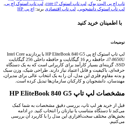
تاپ اچ پی الیت بوک
,
لپ تاپ استوک core i7
,
لپ تاپ استوک اچ پی
,
لپ تاپ استوک دانشجویی
,
لپ تاپ اقتصادی
برند:
اچ پی HP
با اطمینان خرید کنید
توضیحات
لپ تاپ استوک اچ پی HP EliteBook 840 G5 با پردازنده Intel Core
i7-8650U، حافظه رم 16 گیگابایت و حافظه داخلی 256 گیگابایت
SSD، گزینه‌ای بسیار کارآمد برای کاربرانی است که به یک دستگاه
حرفه‌ای، باکیفیت و قابل اعتماد نیاز دارند. طراحی شیک، وزن سبک
و بدنه مقاوم فلزی این مدل، آن را به یک انتخاب عالی برای مدیران،
مهندسان، دانشجویان و کارکنان سازمان‌ها تبدیل کرده است.
مشخصات لپ تاپ HP EliteBook 840 G5
قبل از خرید هر لپ تاپ، بررسی دقیق مشخصات به شما کمک
می‌کند تا دستگاه متناسب با نیازتان را انتخاب کنید. در ادامه
بخش‌های مختلف سخت‌افزاری این مدل را با کاربرد آن بررسی
می‌کنیم.