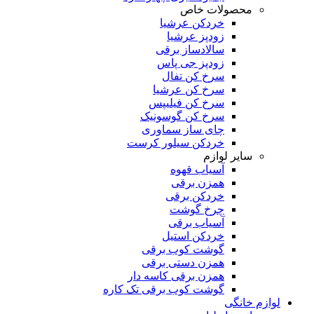
محصولات خاص
خردکن عرشیا
زودپز عرشیا
سالادساز برقی
زودپز جی پاس
سرخ کن تفال
سرخ کن عرشیا
سرخ کن فیلیپس
سرخ کن گوسونیک
چای ساز سماوری
خردکن سیلور کرست
سایر لوازم
آسیاب قهوه
همزن برقی
خردکن برقی
چرخ گوشت
آسیاب برقی
خردکن استیل
گوشت کوب برقی
همزن دستی برقی
همزن برقی کاسه دار
گوشت کوب برقی تک کاره
لوازم خانگی