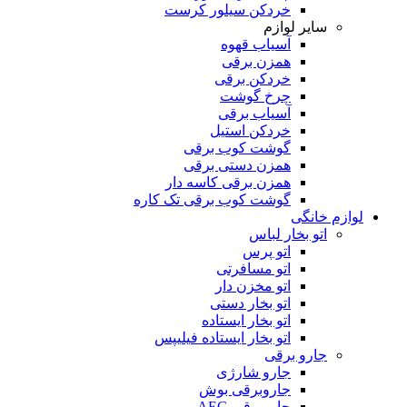
خردکن سیلور کرست
سایر لوازم
آسیاب قهوه
همزن برقی
خردکن برقی
چرخ گوشت
آسیاب برقی
خردکن استیل
گوشت کوب برقی
همزن دستی برقی
همزن برقی کاسه دار
گوشت کوب برقی تک کاره
لوازم خانگی
اتو بخار لباس
اتو پرس
اتو مسافرتی
اتو مخزن دار
اتو بخار دستی
اتو بخار ایستاده
اتو بخار ایستاده فیلیپس
جارو برقی
جارو شارژی
جاروبرقی بوش
جاروبرقی AEG