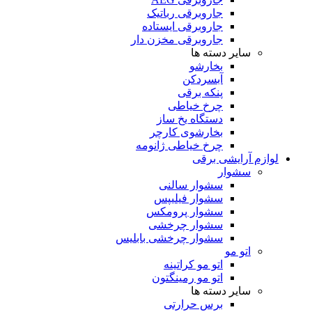
جاروبرقی رباتیک
جاروبرقی ایستاده
جاروبرقی مخزن دار
سایر دسته ها
بخارشو
آبسردکن
پنکه برقی
چرخ خیاطی
دستگاه یخ ساز
بخارشوی کارچر
چرخ خیاطی ژانومه
لوازم آرایشی برقی
سشوار
سشوار سالنی
سشوار فیلیپس
سشوار پرومکس
سشوار چرخشی
سشوار چرخشی بابلیس
اتو مو
اتو مو کراتینه
اتو مو رمینگتون
سایر دسته ها
برس حرارتی