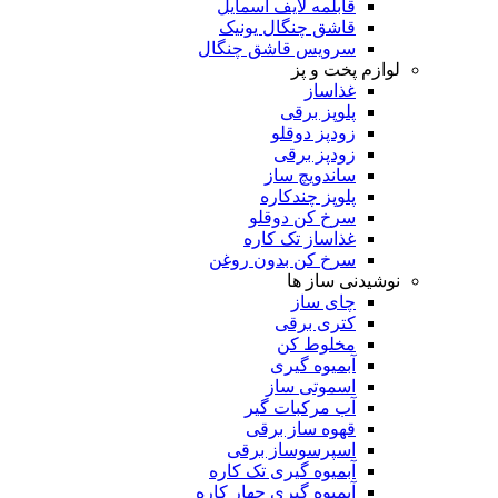
قابلمه لایف اسمایل
قاشق چنگال یونیک
سرویس قاشق چنگال
لوازم پخت و پز
غذاساز
پلوپز برقی
زودپز دوقلو
زودپز برقی
ساندویچ ساز
پلوپز چندکاره
سرخ کن دوقلو
غذاساز تک کاره
سرخ کن بدون روغن
نوشیدنی ساز ها
چای ساز
کتری برقی
مخلوط کن
آبمیوه گیری
اسموتی ساز
آب مرکبات گیر
قهوه ساز برقی
اسپرسوساز برقی
آبمیوه گیری تک کاره
آبمیوه گیری چهار کاره