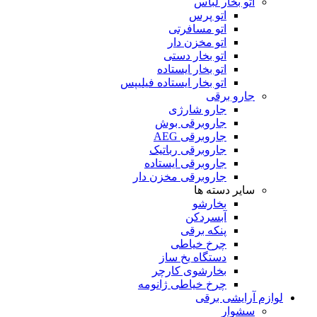
اتو بخار لباس
اتو پرس
اتو مسافرتی
اتو مخزن دار
اتو بخار دستی
اتو بخار ایستاده
اتو بخار ایستاده فیلیپس
جارو برقی
جارو شارژی
جاروبرقی بوش
جاروبرقی AEG
جاروبرقی رباتیک
جاروبرقی ایستاده
جاروبرقی مخزن دار
سایر دسته ها
بخارشو
آبسردکن
پنکه برقی
چرخ خیاطی
دستگاه یخ ساز
بخارشوی کارچر
چرخ خیاطی ژانومه
لوازم آرایشی برقی
سشوار