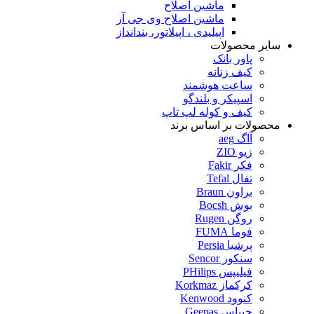
ماشین اصلاح
ماشین اصلاح وی جی آر
اپیلیدی ، اپیلاتور، بندانداز
سایر محصولات
پاور بانک
کیف زنانه
ساعت هوشمند
اسپیکر و بلندگو
کیف و کوله لپ تاپ
محصولات بر اساس برند
آاگ aeg
زیو ZIO
فکر Fakir
تفال Tefal
براون Braun
بوش Bocsh
روگن Rugen
فوما FUMA
پرشیا Persia
سنکور Sencor
فیلیپس PHilips
کرکماز Korkmaz
کنوود Kenwood
جیپاس Geepas