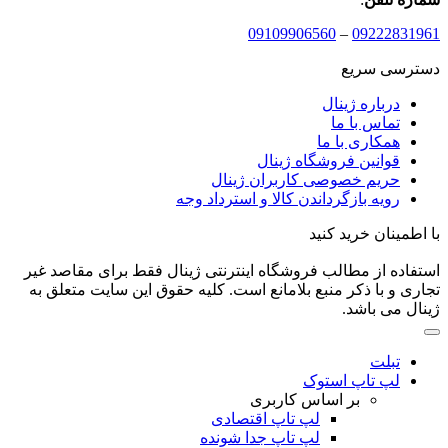
09109906560
–
09222831961
دسترسی سریع
درباره ژینال
تماس با ما
همکاری با ما
قوانین فروشگاه ژینال
حریم خصوصی کاربران ژینال
رویه بازگرداندن کالا و استرداد وجه
با اطمینان خرید کنید
استفاده از مطالب فروشگاه اینترنتی ژینال فقط برای مقاصد غیر
تجاری و با ذکر منبع بلامانع است. کلیه حقوق این سایت متعلق به
ژینال می باشد.
تبلت
لپ تاپ استوک
بر اساس کاربری
لپ تاپ اقتصادی
لپ تاپ جدا شونده