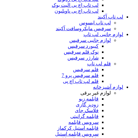
لپ تاپ اچ پی الیت بوک
لپ تاپ اچ پی پاویلیون
لپ تاپ آکبند
لپ تاپ ایسوس
سرفیس مایکروسافت آکبند
لوازم جانبی لپ تاپ
لوازم جانبی سرفیس
کیبورد سرفیس
نوک قلم سرفیس
شارژر سرفیس
قلم لپ تاپ
قلم سرفیس
قلم سرفیس پرو 7
قلم لپ تاپ اچ پی
لوازم آشپزخانه
لوازم غیر برقی
قابلمه زیو
زودپز گازی
فلاسک چای
قابلمه گرانیتی
سرویس قابلمه
قابلمه استیل کرکماز
سرویس قابلمه استیل