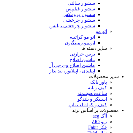
سشوار سالنی
سشوار فیلیپس
سشوار پرومکس
سشوار چرخشی
سشوار چرخشی بابلیس
اتو مو
اتو مو کراتینه
اتو مو رمینگتون
سایر دسته ها
برس حرارتی
ماشین اصلاح
ماشین اصلاح وی جی آر
اپیلیدی ، اپیلاتور، بندانداز
سایر محصولات
پاور بانک
کیف زنانه
ساعت هوشمند
اسپیکر و بلندگو
کیف و کوله لپ تاپ
محصولات بر اساس برند
آاگ aeg
زیو ZIO
فکر Fakir
تفال Tefal