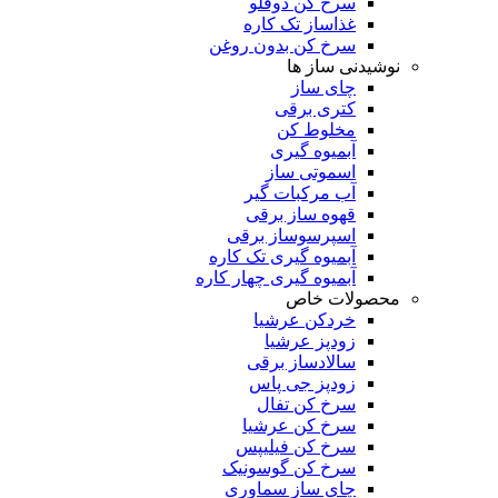
سرخ کن دوقلو
غذاساز تک کاره
سرخ کن بدون روغن
نوشیدنی ساز ها
چای ساز
کتری برقی
مخلوط کن
آبمیوه گیری
اسموتی ساز
آب مرکبات گیر
قهوه ساز برقی
اسپرسوساز برقی
آبمیوه گیری تک کاره
آبمیوه گیری چهار کاره
محصولات خاص
خردکن عرشیا
زودپز عرشیا
سالادساز برقی
زودپز جی پاس
سرخ کن تفال
سرخ کن عرشیا
سرخ کن فیلیپس
سرخ کن گوسونیک
چای ساز سماوری