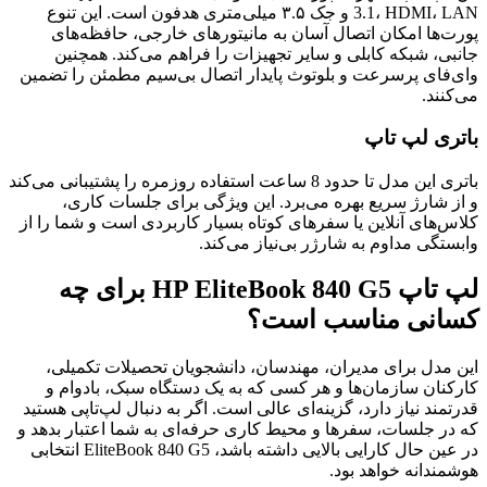
3.1، HDMI، LAN و جک ۳.۵ میلی‌متری هدفون است. این تنوع
پورت‌ها امکان اتصال آسان به مانیتورهای خارجی، حافظه‌های
جانبی، شبکه کابلی و سایر تجهیزات را فراهم می‌کند. همچنین
وای‌فای پرسرعت و بلوتوث پایدار اتصال بی‌سیم مطمئن را تضمین
می‌کنند.
باتری لپ تاپ
باتری این مدل تا حدود 8 ساعت استفاده روزمره را پشتیبانی می‌کند
و از شارژ سریع بهره می‌برد. این ویژگی برای جلسات کاری،
کلاس‌های آنلاین یا سفرهای کوتاه بسیار کاربردی است و شما را از
وابستگی مداوم به شارژر بی‌نیاز می‌کند.
لپ تاپ HP EliteBook 840 G5 برای چه
کسانی مناسب است؟
این مدل برای مدیران، مهندسان، دانشجویان تحصیلات تکمیلی،
کارکنان سازمان‌ها و هر کسی که به یک دستگاه سبک، بادوام و
قدرتمند نیاز دارد، گزینه‌ای عالی است. اگر به دنبال لپ‌تاپی هستید
که در جلسات، سفرها و محیط کاری حرفه‌ای به شما اعتبار بدهد و
در عین حال کارایی بالایی داشته باشد، EliteBook 840 G5 انتخابی
هوشمندانه خواهد بود.