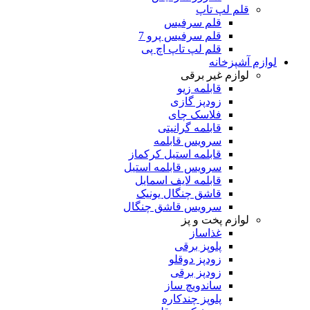
قلم لپ تاپ
قلم سرفیس
قلم سرفیس پرو 7
قلم لپ تاپ اچ پی
لوازم آشپزخانه
لوازم غیر برقی
قابلمه زیو
زودپز گازی
فلاسک چای
قابلمه گرانیتی
سرویس قابلمه
قابلمه استیل کرکماز
سرویس قابلمه استیل
قابلمه لایف اسمایل
قاشق چنگال یونیک
سرویس قاشق چنگال
لوازم پخت و پز
غذاساز
پلوپز برقی
زودپز دوقلو
زودپز برقی
ساندویچ ساز
پلوپز چندکاره