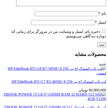
نام
*
ایمیل
*
ذخیره نام، ایمیل و وبسایت من در مرورگر برای زمانی که
دوباره دیدگاهی می‌نویسم.
محصولات مشابه
جدید
لپ تاپ استوک اچ پی HP EliteBook 855 G7 R5-4650U 8 256
60,900,000
تومان
لپ تاپ اچ پی استوک ZBOOK POWER 15 G8 I7-11850H 16 512