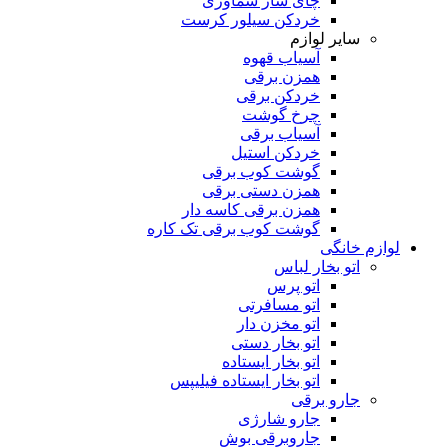
چای ساز سماوری
خردکن سیلور کرست
سایر لوازم
آسیاب قهوه
همزن برقی
خردکن برقی
چرخ گوشت
آسیاب برقی
خردکن استیل
گوشت کوب برقی
همزن دستی برقی
همزن برقی کاسه دار
گوشت کوب برقی تک کاره
لوازم خانگی
اتو بخار لباس
اتو پرس
اتو مسافرتی
اتو مخزن دار
اتو بخار دستی
اتو بخار ایستاده
اتو بخار ایستاده فیلیپس
جارو برقی
جارو شارژی
جاروبرقی بوش