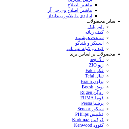
ماشین اصلاح
ماشین اصلاح وی جی آر
اپیلیدی ، اپیلاتور، بندانداز
سایر محصولات
پاور بانک
کیف زنانه
ساعت هوشمند
اسپیکر و بلندگو
کیف و کوله لپ تاپ
محصولات بر اساس برند
آاگ aeg
زیو ZIO
فکر Fakir
تفال Tefal
براون Braun
بوش Bocsh
روگن Rugen
فوما FUMA
پرشیا Persia
سنکور Sencor
فیلیپس PHilips
کرکماز Korkmaz
کنوود Kenwood