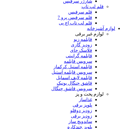
شارژر سرفیس
قلم لپ تاپ
قلم سرفیس
قلم سرفیس پرو 7
قلم لپ تاپ اچ پی
لوازم آشپزخانه
لوازم غیر برقی
قابلمه زیو
زودپز گازی
فلاسک چای
قابلمه گرانیتی
سرویس قابلمه
قابلمه استیل کرکماز
سرویس قابلمه استیل
قابلمه لایف اسمایل
قاشق چنگال یونیک
سرویس قاشق چنگال
لوازم پخت و پز
غذاساز
پلوپز برقی
زودپز دوقلو
زودپز برقی
ساندویچ ساز
پلوپز چندکاره