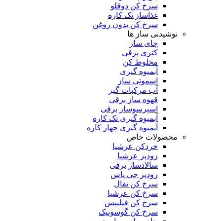
سرخ کن دوقلو
غذاساز تک کاره
سرخ کن بدون روغن
نوشیدنی ساز ها
چای ساز
کتری برقی
مخلوط کن
آبمیوه گیری
اسموتی ساز
آب مرکبات گیر
قهوه ساز برقی
اسپرسوساز برقی
آبمیوه گیری تک کاره
آبمیوه گیری چهار کاره
محصولات خاص
خردکن عرشیا
زودپز عرشیا
سالادساز برقی
زودپز جی پاس
سرخ کن تفال
سرخ کن عرشیا
سرخ کن فیلیپس
سرخ کن گوسونیک