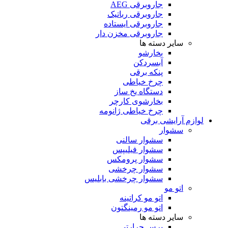
جاروبرقی AEG
جاروبرقی رباتیک
جاروبرقی ایستاده
جاروبرقی مخزن دار
سایر دسته ها
بخارشو
آبسردکن
پنکه برقی
چرخ خیاطی
دستگاه یخ ساز
بخارشوی کارچر
چرخ خیاطی ژانومه
لوازم آرایشی برقی
سشوار
سشوار سالنی
سشوار فیلیپس
سشوار پرومکس
سشوار چرخشی
سشوار چرخشی بابلیس
اتو مو
اتو مو کراتینه
اتو مو رمینگتون
سایر دسته ها
برس حرارتی