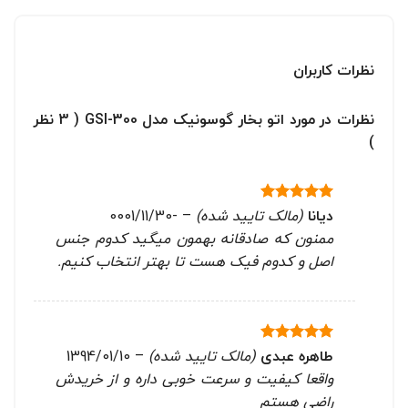
نظرات کاربران
نظرات در مورد اتو بخار گوسونیک مدل GSI-300 ( 3 نظر
)
دیانا
(مالک تایید شده)
–
-0001/11/30
نمره
5
از
5
ممنون که صادقانه بهمون میگید کدوم جنس
اصل و کدوم فیک هست تا بهتر انتخاب کنیم.
طاهره عبدی
(مالک تایید شده)
–
1394/01/10
نمره
5
از
5
واقعا کیفیت و سرعت خوبی داره و از خریدش
راضی هستم