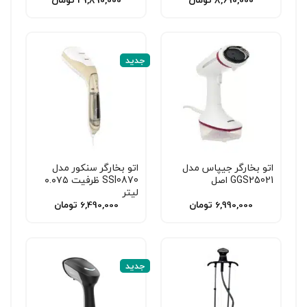
جدید
اتو بخارگر جیپاس مدل
اتو بخارگر سنکور مدل
GGS25021 اصل
SSI0870 ظرفیت ۰.۰۷۵
لیتر
6,990,000
تومان
6,490,000
تومان
جدید