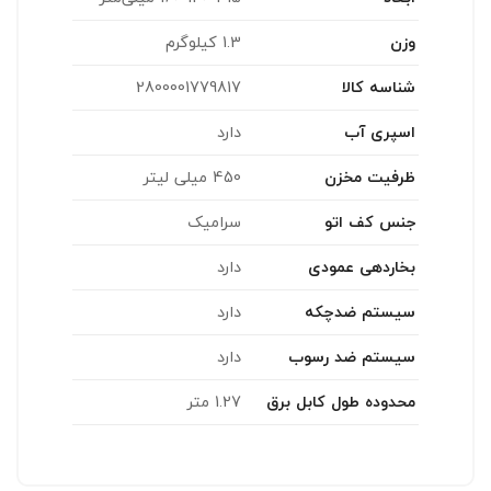
وزن
1.3 کیلوگرم
شناسه کالا
2800001779817
اسپری آب
دارد
ظرفیت مخزن
450 میلی لیتر
جنس کف اتو
سرامیک
بخاردهی عمودی
دارد
سیستم ضدچکه
دارد
سیستم ضد رسوب
دارد
محدوده طول کابل برق
1.27 متر