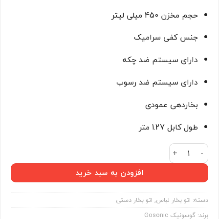
حجم مخزن 450 میلی لیتر
جنس کفی سرامیک
دارای سیستم ضد چکه
دارای سیستم ضد رسوب
بخاردهی عمودی
طول کابل 1.27 متر
اتو بخار گوسونیک مدل GSI-300 عدد
افزودن به سبد خرید
دسته:
اتو بخار لباس
,
اتو بخار دستی
برند:
گوسونیک Gosonic