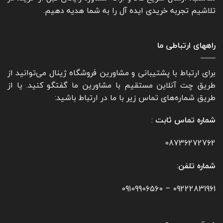
تلاشیم تجربه خریدی ایده آل را به شما هدیه دهیم.
راههای ارتباطی ما
برای ارتباط با پشتیبانی و مشاورین فروشگاه ژینال می‌توانید از
طریق چت آنلاین مستقیم با مشاورین ما گفتگو کنید. یا از
طریق شماره‌های تماس زیر با ما در ارتباط باشید:
شماره تماس ثابت
:
08736272762
شماره تلفن
:
09109906560
–
09222831961