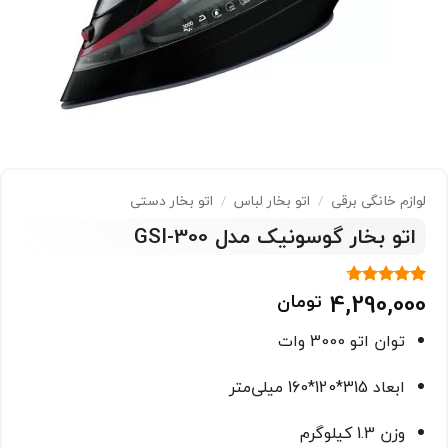
لوازم خانگی برقی
/
اتو بخار لباس
/
اتو بخار دستی
اتو بخار گوسونیک مدل GSI-300
4,290,000
تومان
3
امتیاز
4.67
از 5 امتیاز
مشتری
توان اتو 3000 وات
ابعاد 315*120*160 میلی‌متر
وزن 1.3 کیلوگرم