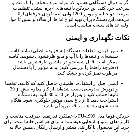
اگر به دنبال دستگاهی هستید که بتواند مواد مختلف را با دقت و
سرعت خرد کند، این خردکن با تیغه‌های 4 پره استیل، تنظیمات
سرعت دو حالته و موتور 1200 واتی، عملکردی حرفه‌ای ارائه
می‌دهد. این دستگاه برای تهیه انواع غذاها، از سالاد و سس تا مواد
اولیه غذاهای سنتی، مناسب است.
نکات نگهداری و ایمنی
تمیز کردن: قطعات دستگاه (به جز بدنه اصلی) مانند کاسه
شیشه‌ای و تیغه‌ها را با آب و مایع ظرفشویی بشویید. کاسه
ممکن است قابل شستشو در ماشین ظرفشویی باشد
(دفترچه راهنما را بررسی کنید). بدنه موتور را با دستمال
مرطوب تمیز کرده و خشک کنید.
ایمنی: قبل از استفاده، اطمینان حاصل کنید که کاسه، تیغه‌ها
و درپوش به‌درستی نصب شده‌اند. از کار مداوم بیش از 30
ثانیه اجتناب کنید و پس از هر 20 تا 30 ثانیه، به دستگاه
استراحت دهید تا از داغ شدن موتور جلوگیری شود. هنگام
شستشوی تیغه‌ها، مراقب بریدگی باشید.
خردکن فوما مدل FU-1999 با عملکرد قدرتمند، ظرفیت مناسب و
کاربردهای متنوع، انتخابی هوشمندانه برای هر آشپزخانه است. برای
خرید این محصول با گارانتی معتبر و ارسال رایگان، همین حالا به