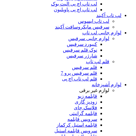
لپ تاپ اچ پی الیت بوک
لپ تاپ اچ پی پاویلیون
لپ تاپ آکبند
لپ تاپ ایسوس
سرفیس مایکروسافت آکبند
لوازم جانبی لپ تاپ
لوازم جانبی سرفیس
کیبورد سرفیس
نوک قلم سرفیس
شارژر سرفیس
قلم لپ تاپ
قلم سرفیس
قلم سرفیس پرو 7
قلم لپ تاپ اچ پی
لوازم آشپزخانه
لوازم غیر برقی
قابلمه زیو
زودپز گازی
فلاسک چای
قابلمه گرانیتی
سرویس قابلمه
قابلمه استیل کرکماز
سرویس قابلمه استیل