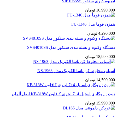
آبمیوه گیری سنکور SJE1055SS
16,990,000
تومان
همزن فوما مدل FU-1346
4,290,000
تومان
دستگاه وکیوم و بسته بندی سنکور مدل SVS4010SS
18,990,000
تومان
آسیاب مخلوط کن ناسا الکتریک مدل NS-1963
14,590,000
تومان
زودپز روگازی استیل 4+7 لیتری کافلون KF-318W اصل آلمان
15,990,000
تومان