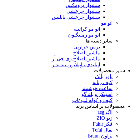
سشوار پرومکس
سشوار چرخشی
سشوار چرخشی بابلیس
اتو مو
اتو مو کراتینه
اتو مو رمینگتون
سایر دسته ها
برس حرارتی
ماشین اصلاح
ماشین اصلاح وی جی آر
اپیلیدی ، اپیلاتور، بندانداز
سایر محصولات
پاور بانک
کیف زنانه
ساعت هوشمند
اسپیکر و بلندگو
کیف و کوله لپ تاپ
محصولات بر اساس برند
آاگ aeg
زیو ZIO
فکر Fakir
تفال Tefal
براون Braun