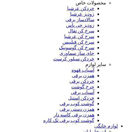
محصولات خاص
خردکن عرشیا
زودپز عرشیا
سالادساز برقی
زودپز جی پاس
سرخ کن تفال
سرخ کن عرشیا
سرخ کن فیلیپس
سرخ کن گوسونیک
چای ساز سماوری
خردکن سیلور کرست
سایر لوازم
آسیاب قهوه
همزن برقی
خردکن برقی
چرخ گوشت
آسیاب برقی
خردکن استیل
گوشت کوب برقی
همزن دستی برقی
همزن برقی کاسه دار
گوشت کوب برقی تک کاره
لوازم خانگی
اتو بخار لباس