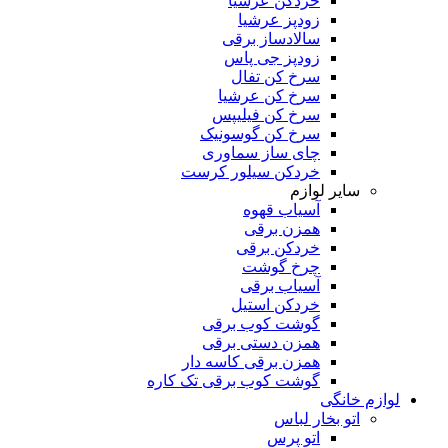
خردکن عرشیا
زودپز عرشیا
سالادساز برقی
زودپز جی پاس
سرخ کن تفال
سرخ کن عرشیا
سرخ کن فیلیپس
سرخ کن گوسونیک
چای ساز سماوری
خردکن سیلور کرست
سایر لوازم
آسیاب قهوه
همزن برقی
خردکن برقی
چرخ گوشت
آسیاب برقی
خردکن استیل
گوشت کوب برقی
همزن دستی برقی
همزن برقی کاسه دار
گوشت کوب برقی تک کاره
لوازم خانگی
اتو بخار لباس
اتو پرس