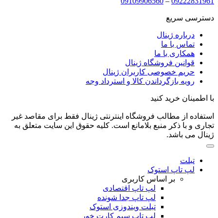
09109906560
–
09222831961
دسترسی سریع
درباره ژینال
تماس با ما
همکاری با ما
قوانین فروشگاه ژینال
حریم خصوصی کاربران ژینال
رویه بازگرداندن کالا و استرداد وجه
با اطمینان خرید کنید
استفاده از مطالب فروشگاه اینترنتی ژینال فقط برای مقاصد غیر
تجاری و با ذکر منبع بلامانع است. کلیه حقوق این سایت متعلق به
ژینال می باشد.
تبلت
لپ تاپ استوک
بر اساس کاربری
لپ تاپ اقتصادی
لپ تاپ جدا شونده
تبلت ویندوزی استوک
لپ تاپ سیم کارت خور