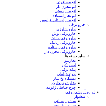
اتو مسافرتی
اتو مخزن دار
اتو بخار دستی
اتو بخار ایستاده
اتو بخار ایستاده فیلیپس
جارو برقی
جارو شارژی
جاروبرقی بوش
جاروبرقی AEG
جاروبرقی رباتیک
جاروبرقی ایستاده
جاروبرقی مخزن دار
سایر دسته ها
بخارشو
آبسردکن
پنکه برقی
چرخ خیاطی
دستگاه یخ ساز
بخارشوی کارچر
چرخ خیاطی ژانومه
لوازم آرایشی برقی
سشوار
سشوار سالنی
سشوار فیلیپس