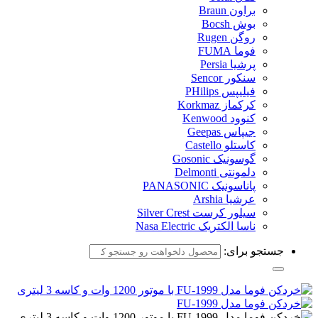
براون Braun
بوش Bocsh
روگن Rugen
فوما FUMA
پرشیا Persia
سنکور Sencor
فیلیپس PHilips
کرکماز Korkmaz
کنوود Kenwood
جیپاس Geepas
کاستلو Castello
گوسونیک Gosonic
دلمونتی Delmonti
پاناسونیک PANASONIC
عرشیا Arshia
سیلور کرست Silver Crest
ناسا الکتریک Nasa Electric
جستجو برای: