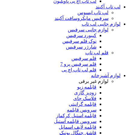
لپ تاپ اچ پی پاویلیون
لپ تاپ آکبند
لپ تاپ ایسوس
سرفیس مایکروسافت آکبند
لوازم جانبی لپ تاپ
لوازم جانبی سرفیس
کیبورد سرفیس
نوک قلم سرفیس
شارژر سرفیس
قلم لپ تاپ
قلم سرفیس
قلم سرفیس پرو 7
قلم لپ تاپ اچ پی
لوازم آشپزخانه
لوازم غیر برقی
قابلمه زیو
زودپز گازی
فلاسک چای
قابلمه گرانیتی
سرویس قابلمه
قابلمه استیل کرکماز
سرویس قابلمه استیل
قابلمه لایف اسمایل
قاشق چنگال یونیک