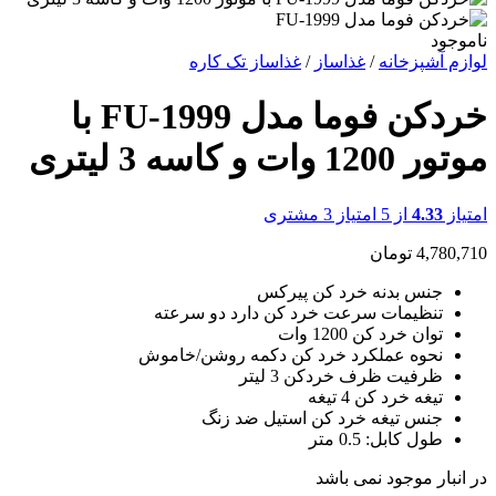
ناموجود
لوازم آشپزخانه
/
غذاساز
/
غذاساز تک کاره
خردکن فوما مدل FU-1999 با
موتور 1200 وات و کاسه 3 لیتری
امتیاز
4.33
از 5 امتیاز
3
مشتری
4,780,710
تومان
جنس بدنه خرد کن پیرکس
تنظیمات سرعت خرد کن دارد دو سرعته
توان خرد کن 1200 وات
نحوه عملکرد خرد کن دکمه روشن/خاموش
ظرفیت ظرف خردکن 3 لیتر
تیغه خرد کن 4 تیغه
جنس تیغه خرد کن استیل ضد زنگ
طول کابل: 0.5 متر
در انبار موجود نمی باشد