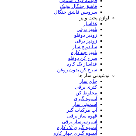
قابلمه لایف اسمایل
قاشق چنگال یونیک
سرویس قاشق چنگال
لوازم پخت و پز
غذاساز
پلوپز برقی
زودپز دوقلو
زودپز برقی
ساندویچ ساز
پلوپز چندکاره
سرخ کن دوقلو
غذاساز تک کاره
سرخ کن بدون روغن
نوشیدنی ساز ها
چای ساز
کتری برقی
مخلوط کن
آبمیوه گیری
اسموتی ساز
آب مرکبات گیر
قهوه ساز برقی
اسپرسوساز برقی
آبمیوه گیری تک کاره
آبمیوه گیری چهار کاره