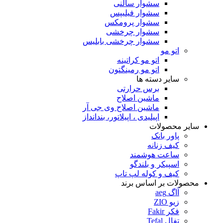
سشوار سالنی
سشوار فیلیپس
سشوار پرومکس
سشوار چرخشی
سشوار چرخشی بابلیس
اتو مو
اتو مو کراتینه
اتو مو رمینگتون
سایر دسته ها
برس حرارتی
ماشین اصلاح
ماشین اصلاح وی جی آر
اپیلیدی ، اپیلاتور، بندانداز
سایر محصولات
پاور بانک
کیف زنانه
ساعت هوشمند
اسپیکر و بلندگو
کیف و کوله لپ تاپ
محصولات بر اساس برند
آاگ aeg
زیو ZIO
فکر Fakir
تفال Tefal