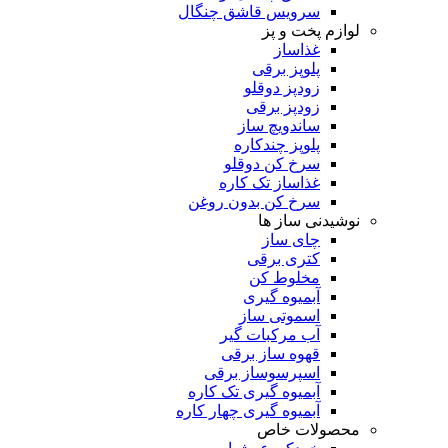
سرویس قاشق چنگال
لوازم پخت و پز
غذاساز
پلوپز برقی
زودپز دوقلو
زودپز برقی
ساندویچ ساز
پلوپز چندکاره
سرخ کن دوقلو
غذاساز تک کاره
سرخ کن بدون روغن
نوشیدنی ساز ها
چای ساز
کتری برقی
مخلوط کن
آبمیوه گیری
اسموتی ساز
آب مرکبات گیر
قهوه ساز برقی
اسپرسوساز برقی
آبمیوه گیری تک کاره
آبمیوه گیری چهار کاره
محصولات خاص