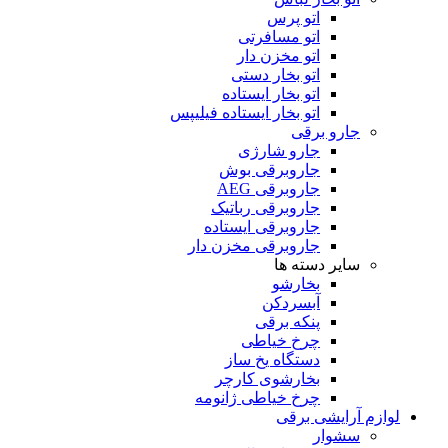
اتو پرس
اتو مسافرتی
اتو مخزن دار
اتو بخار دستی
اتو بخار ایستاده
اتو بخار ایستاده فیلیپس
جارو برقی
جارو شارژی
جاروبرقی بوش
جاروبرقی AEG
جاروبرقی رباتیک
جاروبرقی ایستاده
جاروبرقی مخزن دار
سایر دسته ها
بخارشو
آبسردکن
پنکه برقی
چرخ خیاطی
دستگاه یخ ساز
بخارشوی کارچر
چرخ خیاطی ژانومه
لوازم آرایشی برقی
سشوار