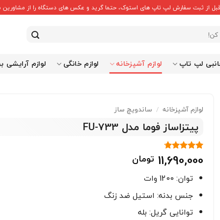
قبل از ثبت سفارش لپ تاپ های استوک، حتما گرید و عکس های دستگاه را از مشاورین ما
انبی لپ تاپ
لوازم آشپزخانه
لوازم خانگی
لوازم آرایشی ب
لوازم آشپزخانه
/
ساندویچ ساز
پیتزاساز فوما مدل FU-733
11,690,000
تومان
3
امتیاز
4.67
از 5 امتیاز
مشتری
توان: 1200 وات
جنس بدنه: استیل ضد زنگ
توانایی گریل: بله