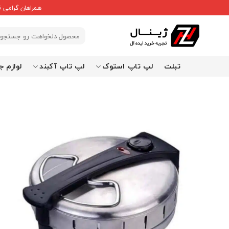
Ski
همراهان گرامی 
t
conten
جستجو
برای:
تبلت
لپ تاپ استوک
لپ تاپ آکبند
لوازم ج