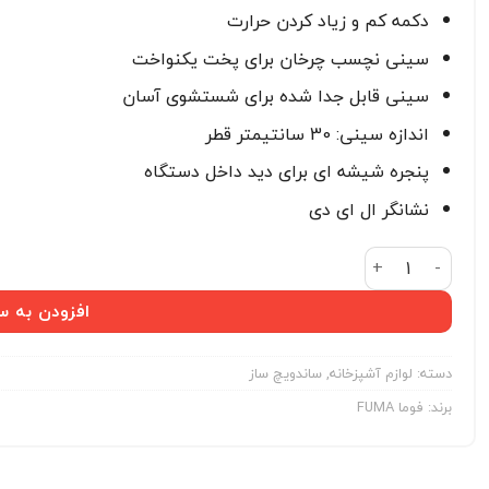
دکمه کم و زیاد کردن حرارت
سینی نچسب چرخان برای پخت یکنواخت
سینی قابل جدا شده برای شستشوی آسان
اندازه سینی: 30 سانتیمتر قطر
پنجره شیشه ای برای دید داخل دستگاه
نشانگر ال ای دی
پیتزاساز فوما مدل FU-733 عدد
افزودن به س
دسته:
لوازم آشپزخانه
,
ساندویچ ساز
برند:
فوما FUMA