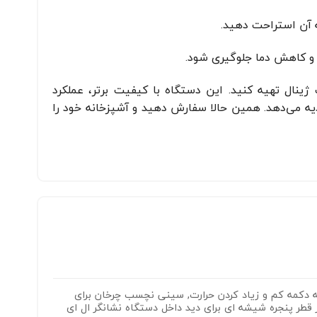
ه آن استراحت دهید.
ب و کاهش دما جلوگیری شود.
ای خانگی ترد و خوشمزه، پیتزاساز فوما مدل FU-733 را از سایت ژینال تهیه کنید. این دستگاه با کیفیت برتر، عملکرد
دیه می‌دهد. همین حالا سفارش دهید و آشپزخانه خود را
توانایی گریل: بله دکمه کم و زیاد کردن حرارت, سینی نچسب چرخان برای
ابل جدا شده برای شستشوی آسان اندازه سینی: 30 سانتیمتر قطر پنجره شیشه ای برای دید داخل دستگاه نشانگر ال ای