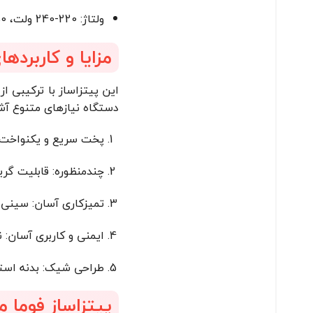
ولتاژ: 220-240 ولت، 50 هرتز، سازگار با استانداردهای برق خانگی.
مزایا و کاربردهای 
این پیتزاساز با ترکیبی ا
دستگاه نیازهای متنوع آش
پخت سریع و یکنواخت: توان 1200 واتی و سینی چرخان، پیتزایی ترد و خوشمزه در کمت
چندمنظوره: قابلیت گری
تمیزکاری آسان: سینی 
ایمنی و کاربری آسان: نشانگر LED، دکمه تنظیم حرارت، و دستگیره عایق، تجربه‌ای ام
طراحی شیک: بدنه استی
پیتزاساز فوما مدل FU-733 برای چه کسانی 