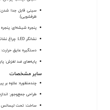
سینی قابل جدا شدن: 
ظرفشویی).
پنجره شیشه‌ای: پنجره
نشانگر LED: چراغ نشانگر LED، وضعیت حرارت و آماده بودن دستگاه برای پخت را نمایش می‌دهد، که کاربری را ساده‌تر می‌کند.
دستگیره عایق حرارت: د
پایه‌های ضد لغزش: پای
سایر مشخصات
چندمنظوره: علاوه بر پ
طراحی جمع‌وجور: انداز
ساخت: تحت لیسانس فوما