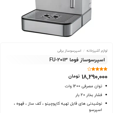
لوازم آشپزخانه
/
اسپرسوساز برقی
اسپرسوساز فوما 2013-FU
18,290,000
تومان
1
امتیاز
4
از 5
امتیاز
توان مصرفی 1200 وات
مشتری
فشار بخار 20 بار
نوشیدنی های قابل تهیه کاپوچینو ، کف ساز ، قهوه ،
اسپرسو