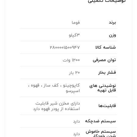
توضیحات تکمیلی
برند
فوما
وزن
3کیلو
شناسه کالا
2800001500947
توان مصرفی
1200 وات
فشار بخار
20 بار
کاپوچینو ، کف ساز ، قهوه ،
نوشیدنی های
قابل تهیه
اسپرسو
دارای مخزن شیر قابلیت
قابلیت‌ها
استفاده از پودر قهوه دارد
سیستم ضدچکه
دارد
سیستم خاموش
دارد
شدن خودکار