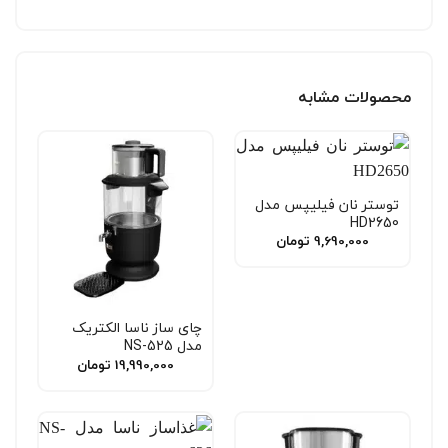
محصولات مشابه
توستر نان فیلیپس مدل
HD2650
9,690,000
تومان
چای ساز ناسا الکتریک
مدل NS-525
19,990,000
تومان