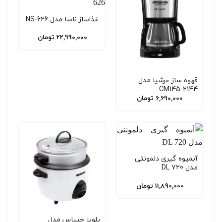
غذاساز ناسا مدل NS-626
22,990,000
تومان
قهوه ساز عرشیا مدل
CM145-2144
6,690,000
تومان
آبمیوه گیری دلمونتی
مدل DL 720
11,890,000
تومان
پلوپز جیپاس مدل