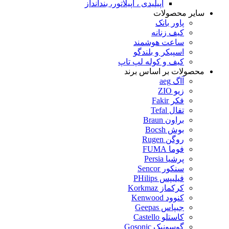
اپیلیدی ، اپیلاتور، بندانداز
سایر محصولات
پاور بانک
کیف زنانه
ساعت هوشمند
اسپیکر و بلندگو
کیف و کوله لپ تاپ
محصولات بر اساس برند
آاگ aeg
زیو ZIO
فکر Fakir
تفال Tefal
براون Braun
بوش Bocsh
روگن Rugen
فوما FUMA
پرشیا Persia
سنکور Sencor
فیلیپس PHilips
کرکماز Korkmaz
کنوود Kenwood
جیپاس Geepas
کاستلو Castello
گوسونیک Gosonic