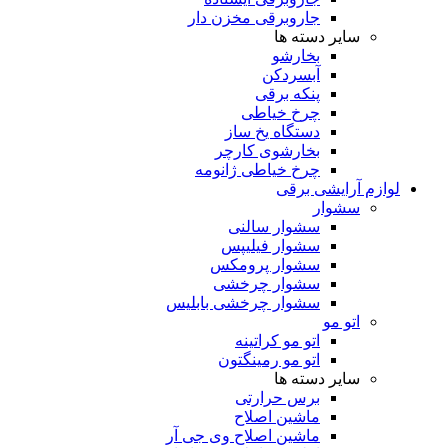
جاروبرقی مخزن دار
سایر دسته ها
بخارشو
آبسردکن
پنکه برقی
چرخ خیاطی
دستگاه یخ ساز
بخارشوی کارچر
چرخ خیاطی ژانومه
لوازم آرایشی برقی
سشوار
سشوار سالنی
سشوار فیلیپس
سشوار پرومکس
سشوار چرخشی
سشوار چرخشی بابلیس
اتو مو
اتو مو کراتینه
اتو مو رمینگتون
سایر دسته ها
برس حرارتی
ماشین اصلاح
ماشین اصلاح وی جی آر