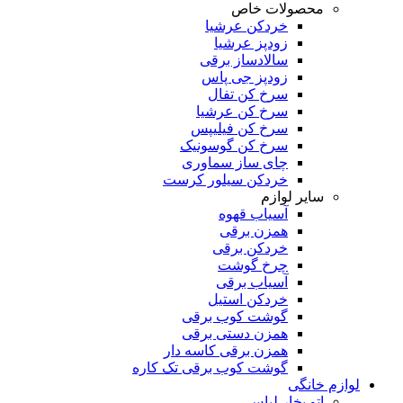
محصولات خاص
خردکن عرشیا
زودپز عرشیا
سالادساز برقی
زودپز جی پاس
سرخ کن تفال
سرخ کن عرشیا
سرخ کن فیلیپس
سرخ کن گوسونیک
چای ساز سماوری
خردکن سیلور کرست
سایر لوازم
آسیاب قهوه
همزن برقی
خردکن برقی
چرخ گوشت
آسیاب برقی
خردکن استیل
گوشت کوب برقی
همزن دستی برقی
همزن برقی کاسه دار
گوشت کوب برقی تک کاره
لوازم خانگی
اتو بخار لباس