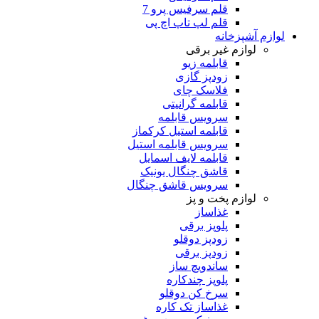
قلم سرفیس پرو 7
قلم لپ تاپ اچ پی
لوازم آشپزخانه
لوازم غیر برقی
قابلمه زیو
زودپز گازی
فلاسک چای
قابلمه گرانیتی
سرویس قابلمه
قابلمه استیل کرکماز
سرویس قابلمه استیل
قابلمه لایف اسمایل
قاشق چنگال یونیک
سرویس قاشق چنگال
لوازم پخت و پز
غذاساز
پلوپز برقی
زودپز دوقلو
زودپز برقی
ساندویچ ساز
پلوپز چندکاره
سرخ کن دوقلو
غذاساز تک کاره