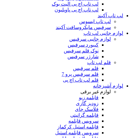
لپ تاپ اچ پی الیت بوک
لپ تاپ اچ پی پاویلیون
لپ تاپ آکبند
لپ تاپ ایسوس
سرفیس مایکروسافت آکبند
لوازم جانبی لپ تاپ
لوازم جانبی سرفیس
کیبورد سرفیس
نوک قلم سرفیس
شارژر سرفیس
قلم لپ تاپ
قلم سرفیس
قلم سرفیس پرو 7
قلم لپ تاپ اچ پی
لوازم آشپزخانه
لوازم غیر برقی
قابلمه زیو
زودپز گازی
فلاسک چای
قابلمه گرانیتی
سرویس قابلمه
قابلمه استیل کرکماز
سرویس قابلمه استیل