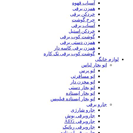
آسیاب قهوه
همزن برقی
خردکن برقی
چرخ گوشت
آسیاب برقی
خردکن استیل
گوشت کوب برقی
همزن دستی برقی
همزن برقی کاسه دار
گوشت کوب برقی تک کاره
لوازم خانگی
اتو بخار لباس
اتو پرس
اتو مسافرتی
اتو مخزن دار
اتو بخار دستی
اتو بخار ایستاده
اتو بخار ایستاده فیلیپس
جارو برقی
جارو شارژی
جاروبرقی بوش
جاروبرقی AEG
جاروبرقی رباتیک
جاروبرقی ایستاده