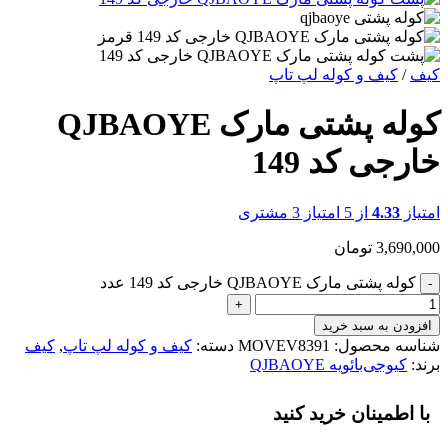
کیف
/
کیف و کوله لپ تاپ
کوله پشتی مارک QJBAOYE
خارجی کد 149
امتیاز
4.33
از 5 امتیاز
3
مشتری
3,690,000
تومان
کوله پشتی مارک QJBAOYE خارجی کد 149 عدد
افزودن به سبد خرید
شناسه محصول:
MOVEV8391
دسته:
کیف و کوله لپ تاپ
,
کیف
برند:
کیو‌جی‌بائویه QJBAOYE
با اطمینان خرید کنید