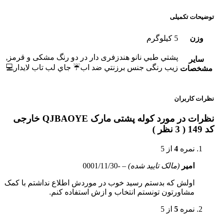
توضیحات تکمیلی
وزن
5 کیلوگرم
پشتي طبي نانو هندزفری دار در دو رنگ مشکی و قرمز,
سایر
زیب رنگی جنس برزنتي ضد اب☔️ جاي لب تاب لايدار💻
مشخصات
نظرات کاربران
نظرات در مورد کوله پشتی مارک QJBAOYE خارجی
کد 149 ( 3 نظر )
نمره
4
از 5
امیر
(مالک تایید شده)
–
-0001/11/30
اولش که بدستم رسید خوب در موردش اطلاع نداشتم با کمک
مشاورتون تونستم انتخاب و ازش استفاده کنم.
نمره
5
از 5