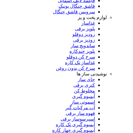
قابلمه لایف اسمایل
قاشق چنگال یونیک
سرویس قاشق چنگال
لوازم پخت و پز
غذاساز
پلوپز برقی
زودپز دوقلو
زودپز برقی
ساندویچ ساز
پلوپز چندکاره
سرخ کن دوقلو
غذاساز تک کاره
سرخ کن بدون روغن
نوشیدنی ساز ها
چای ساز
کتری برقی
مخلوط کن
آبمیوه گیری
اسموتی ساز
آب مرکبات گیر
قهوه ساز برقی
اسپرسوساز برقی
آبمیوه گیری تک کاره
آبمیوه گیری چهار کاره