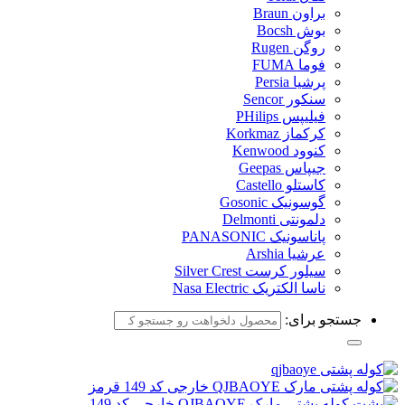
براون Braun
بوش Bocsh
روگن Rugen
فوما FUMA
پرشیا Persia
سنکور Sencor
فیلیپس PHilips
کرکماز Korkmaz
کنوود Kenwood
جیپاس Geepas
کاستلو Castello
گوسونیک Gosonic
دلمونتی Delmonti
پاناسونیک PANASONIC
عرشیا Arshia
سیلور کرست Silver Crest
ناسا الکتریک Nasa Electric
جستجو برای: