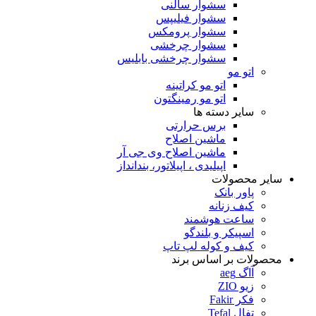
سشوار سالنی
سشوار فیلیپس
سشوار پرومکس
سشوار چرخشی
سشوار چرخشی بابلیس
اتو مو
اتو مو کراتینه
اتو مو رمینگتون
سایر دسته ها
برس حرارتی
ماشین اصلاح
ماشین اصلاح وی جی آر
اپیلیدی ، اپیلاتور، بندانداز
سایر محصولات
پاور بانک
کیف زنانه
ساعت هوشمند
اسپیکر و بلندگو
کیف و کوله لپ تاپ
محصولات بر اساس برند
آاگ aeg
زیو ZIO
فکر Fakir
تفال Tefal