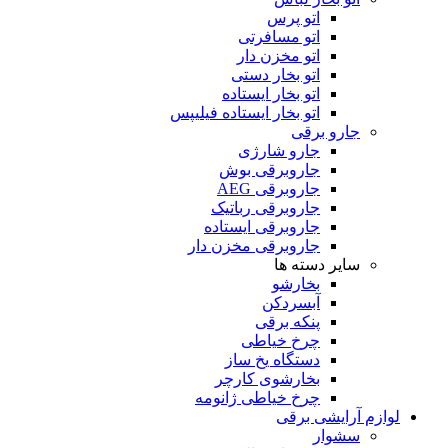
اتو پرس
اتو مسافرتی
اتو مخزن دار
اتو بخار دستی
اتو بخار ایستاده
اتو بخار ایستاده فیلیپس
جارو برقی
جارو شارژی
جاروبرقی بوش
جاروبرقی AEG
جاروبرقی رباتیک
جاروبرقی ایستاده
جاروبرقی مخزن دار
سایر دسته ها
بخارشو
آبسردکن
پنکه برقی
چرخ خیاطی
دستگاه یخ ساز
بخارشوی کارچر
چرخ خیاطی ژانومه
لوازم آرایشی برقی
سشوار