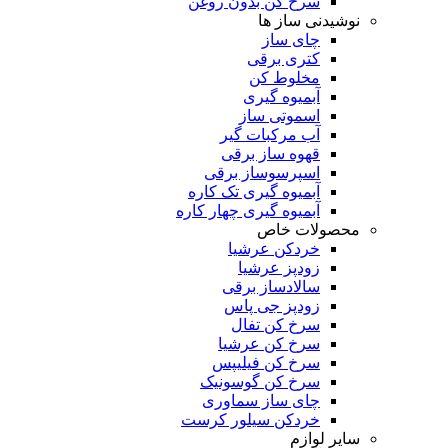
سرخ کن بدون روغن
نوشیدنی ساز ها
چای ساز
کتری برقی
مخلوط کن
آبمیوه گیری
اسموتی ساز
آب مرکبات گیر
قهوه ساز برقی
اسپرسوساز برقی
آبمیوه گیری تک کاره
آبمیوه گیری چهار کاره
محصولات خاص
خردکن عرشیا
زودپز عرشیا
سالادساز برقی
زودپز جی پاس
سرخ کن تفال
سرخ کن عرشیا
سرخ کن فیلیپس
سرخ کن گوسونیک
چای ساز سماوری
خردکن سیلور کرست
سایر لوازم