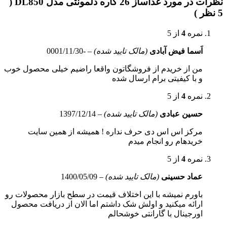
نظرات در مورد غذاساز 26 کاره دلمونتی مدل DL850 (
5 نظر )
نمره
4
از 5
اَسما فیض آبادی
(مالک تایید شده)
–
-0001/11/30
من از خریدم از فروشگاتون واقعا راضیم خیلی محصول خوب
و با کیفیتی برام ارسال شده
نمره
4
از 5
حسین عبادی
(مالک تایید شده)
–
1397/12/14
مرکز اس اس دی حرف نداره ! همیشه از همین سایت
خریدهام رو انجام میدم
نمره
4
از 5
عماد حسینی
(مالک تایید شده)
–
1400/05/09
باورم نمیشه با این اختلاف قیمت در سطح بازار محصولات رو
ارائه میکنید و اولش شک داشتم اما الان از دریافت محصول
اورجینال با گارانتی خوشحالم