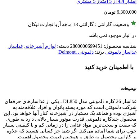
امتیاز
4.4
از 5 امتیاز
5
مشتری
6,300,000
تومان
وضعیت گارانتی : گارانتی 18 ماهه آریا تجارت نیکان
در انبار موجود نمی باشد
شناسه محصول:
2800000699451
دسته:
لوازم آشپزخانه
,
غذاساز
,
غذاساز دلمونتی
برند:
دلمونتی Delmonti
با اطمینان خرید کنید
توضیحات
غذاساز 26 کاره دلمونتی مدل DL850 ، یکی از غذاسازهای حرفه‌ای
شرکت دلمونتی است که مورد پسند بانوان و افراد علاقه‌مند به
آشپزی بوده و همانند یک دستیار در آشپزخانه کنار آنها خواهد بود. این
محصول چندکاره دلمونتی قدرت موتور بسیار بالایی دارد به طوری
که سفت و سخت‌ترین مواد غذایی را در زمانی کم و با کیفیتی بسیار
خوب برای شما آماده می‌کند. اگر شما جز کسانی هستید که علاوه
بر کارایی محصول به ظاهر و همچنین قیمت محصول اهمیت