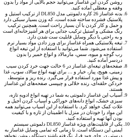
روشن کردن این غذاساز می‌توانید حجم بالایی از مواد را بدون
وقفه و معطلی آماده کنید.
بدنه غذاساز 26 کاره دلمونتی مدل DL850 از ترکیب استیل و
پلاستیک فشرده ساخته شده است، که وزن بسیار سبکی دارد
و حمل و کار کردن با آن بسیار راحت است. همچنین ترکیب
رنگ مشکی و استیل ترکیب جذابی برای هر آشپزخانه‌ای است
و به راحتی با دیگر وسایل قابلیت ست شدن دارد.
تیغه پلاستیکی همراه غذاساز برای ورز دادن مواد بسیار نرم
استفاده می‌شود. شما می‌توانید با استفاده از این تیغه انواع
رب گوجه و میوه، سس، مارمالاد و انواع خمیر را بدون
دردسر آماده کنید.
صفحه‌های تیغه‌ای غذاساز در 6 حالت جهت خرد کردن سیب
زمینی، هویج، پیاز، خیار و … برای تهیه انواع سالاد، سوپ، غذا
و پیش غذا مورد استفاده قرار می‌گیرد. رنده ریز و متوسط،
خردکن حلقه‌ای، رنده خلالی و چیپسی صفحه‌های این غذاساز
هستند.
آسیاب این غذاساز دلمونتی به شما در تهیه انواع ادویه تازه،
سبزی خشک، انواع دانه‌های خوراکی و آسیاب کردن آجیل و
غلات کمک خواهد کرد. با استفاده از این آسیاب می‌توانید همه
این مواد را خودتان در منزل با اطمینان از تازه و با کیفیت
بودن آنها تهیه و استفاده کنید.
یکی از قابلیت‌های ویژه غذاساز DL850 دلمونتی سیستم
ایمنی این دستگاه است. تا زمانی که تمامی وسایل غذاساز به
درستی در جای خود قرار نگرفته باشند دستگاه روشن نخواهد