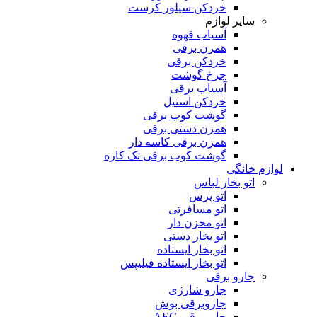
خردکن سیلور کرست
سایر لوازم
آسیاب قهوه
همزن برقی
خردکن برقی
چرخ گوشت
آسیاب برقی
خردکن استیل
گوشت کوب برقی
همزن دستی برقی
همزن برقی کاسه دار
گوشت کوب برقی تک کاره
لوازم خانگی
اتو بخار لباس
اتو پرس
اتو مسافرتی
اتو مخزن دار
اتو بخار دستی
اتو بخار ایستاده
اتو بخار ایستاده فیلیپس
جارو برقی
جارو شارژی
جاروبرقی بوش
جاروبرقی AEG