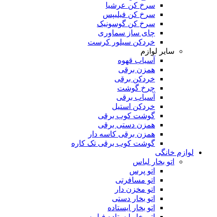
سرخ کن عرشیا
سرخ کن فیلیپس
سرخ کن گوسونیک
چای ساز سماوری
خردکن سیلور کرست
سایر لوازم
آسیاب قهوه
همزن برقی
خردکن برقی
چرخ گوشت
آسیاب برقی
خردکن استیل
گوشت کوب برقی
همزن دستی برقی
همزن برقی کاسه دار
گوشت کوب برقی تک کاره
لوازم خانگی
اتو بخار لباس
اتو پرس
اتو مسافرتی
اتو مخزن دار
اتو بخار دستی
اتو بخار ایستاده
اتو بخار ایستاده فیلیپس