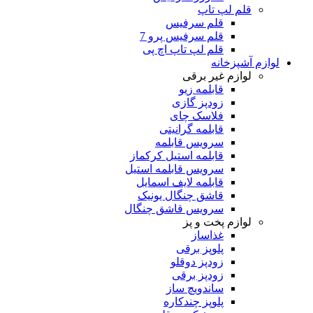
قلم لپ تاپ
قلم سرفیس
قلم سرفیس پرو 7
قلم لپ تاپ اچ پی
لوازم آشپزخانه
لوازم غیر برقی
قابلمه زیو
زودپز گازی
فلاسک چای
قابلمه گرانیتی
سرویس قابلمه
قابلمه استیل کرکماز
سرویس قابلمه استیل
قابلمه لایف اسمایل
قاشق چنگال یونیک
سرویس قاشق چنگال
لوازم پخت و پز
غذاساز
پلوپز برقی
زودپز دوقلو
زودپز برقی
ساندویچ ساز
پلوپز چندکاره