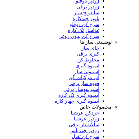
زودپز دوقلو
زودپز برقی
ساندویچ ساز
پلوپز چندکاره
سرخ کن دوقلو
غذاساز تک کاره
سرخ کن بدون روغن
نوشیدنی ساز ها
چای ساز
کتری برقی
مخلوط کن
آبمیوه گیری
اسموتی ساز
آب مرکبات گیر
قهوه ساز برقی
اسپرسوساز برقی
آبمیوه گیری تک کاره
آبمیوه گیری چهار کاره
محصولات خاص
خردکن عرشیا
زودپز عرشیا
سالادساز برقی
زودپز جی پاس
سرخ کن تفال