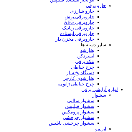
جارو برقی
جارو شارژی
جاروبرقی بوش
جاروبرقی AEG
جاروبرقی رباتیک
جاروبرقی ایستاده
جاروبرقی مخزن دار
سایر دسته ها
بخارشو
آبسردکن
پنکه برقی
چرخ خیاطی
دستگاه یخ ساز
بخارشوی کارچر
چرخ خیاطی ژانومه
لوازم آرایشی برقی
سشوار
سشوار سالنی
سشوار فیلیپس
سشوار پرومکس
سشوار چرخشی
سشوار چرخشی بابلیس
اتو مو