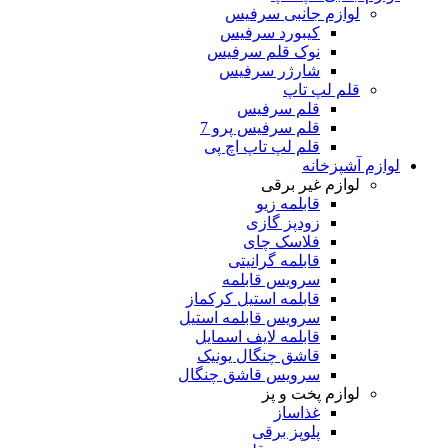
لوازم جانبی سرفیس
کیبورد سرفیس
نوک قلم سرفیس
شارژر سرفیس
قلم لپ تاپ
قلم سرفیس
قلم سرفیس پرو 7
قلم لپ تاپ اچ پی
لوازم آشپزخانه
لوازم غیر برقی
قابلمه زیو
زودپز گازی
فلاسک چای
قابلمه گرانیتی
سرویس قابلمه
قابلمه استیل کرکماز
سرویس قابلمه استیل
قابلمه لایف اسمایل
قاشق چنگال یونیک
سرویس قاشق چنگال
لوازم پخت و پز
غذاساز
پلوپز برقی