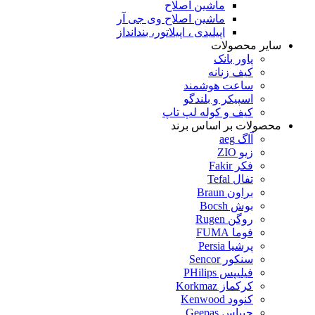
ماشین اصلاح
ماشین اصلاح وی جی آر
اپیلیدی ، اپیلاتور، بندانداز
سایر محصولات
پاور بانک
کیف زنانه
ساعت هوشمند
اسپیکر و بلندگو
کیف و کوله لپ تاپ
محصولات بر اساس برند
آاگ aeg
زیو ZIO
فکر Fakir
تفال Tefal
براون Braun
بوش Bocsh
روگن Rugen
فوما FUMA
پرشیا Persia
سنکور Sencor
فیلیپس PHilips
کرکماز Korkmaz
کنوود Kenwood
جیپاس Geepas