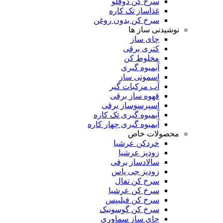
سرخ کن دوقلو
غذاساز تک کاره
سرخ کن بدون روغن
نوشیدنی ساز ها
چای ساز
کتری برقی
مخلوط کن
آبمیوه گیری
اسموتی ساز
آب مرکبات گیر
قهوه ساز برقی
اسپرسوساز برقی
آبمیوه گیری تک کاره
آبمیوه گیری چهار کاره
محصولات خاص
خردکن عرشیا
زودپز عرشیا
سالادساز برقی
زودپز جی پاس
سرخ کن تفال
سرخ کن عرشیا
سرخ کن فیلیپس
سرخ کن گوسونیک
چای ساز سماوری