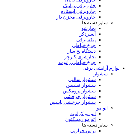
جاروبرقی رباتیک
جاروبرقی ایستاده
جاروبرقی مخزن دار
سایر دسته ها
بخارشو
آبسردکن
پنکه برقی
چرخ خیاطی
دستگاه یخ ساز
بخارشوی کارچر
چرخ خیاطی ژانومه
لوازم آرایشی برقی
سشوار
سشوار سالنی
سشوار فیلیپس
سشوار پرومکس
سشوار چرخشی
سشوار چرخشی بابلیس
اتو مو
اتو مو کراتینه
اتو مو رمینگتون
سایر دسته ها
برس حرارتی