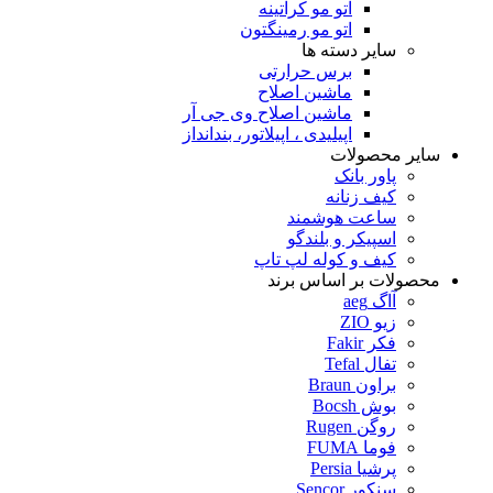
اتو مو کراتینه
اتو مو رمینگتون
سایر دسته ها
برس حرارتی
ماشین اصلاح
ماشین اصلاح وی جی آر
اپیلیدی ، اپیلاتور، بندانداز
سایر محصولات
پاور بانک
کیف زنانه
ساعت هوشمند
اسپیکر و بلندگو
کیف و کوله لپ تاپ
محصولات بر اساس برند
آاگ aeg
زیو ZIO
فکر Fakir
تفال Tefal
براون Braun
بوش Bocsh
روگن Rugen
فوما FUMA
پرشیا Persia
سنکور Sencor