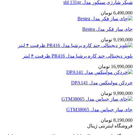
شیکر شارژی سنکور مدل sbl 131gr
6,490,000
تومان
چای ساز فکر مدل Bestea
9,190,000
تومان
پلوپز دیجیتالی چند کاره پرشیا مدل PR416 ظرفیت ۴ لیتر
16,990,000
تومان
خردکن مولینکس مدل DPA141
9,990,000
تومان
چای ساز جیپاس مدل GTM38065
8,190,000
تومان
فروشگاه اینترنتی ژینال