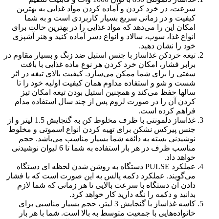
سرعت، در خرد کردن و آماده کردن مواد غذایی به بهترین
کیفیت و در زمانی سریع بسیار کاربردی است و به شما
امکان این را می‌دهد که مواد غذایی را در بهترین حالت برای
انواع غذا، سوپ، سالاد و انواع دسر آماده کنید و هنر آشپزی
خود را نشان دهید.
تیغه خردکن غذاساز با جنس استیل ضد زنگ و بسیار مقاوم در
برابر فشار، امکان خرد کردن هر نوع ماده غذایی با بافت
سفتی را برای شما ممکن می‌سازد. کیفیت بالای تیغه در اثر
شست و شو و استفاده مداوم همان کیفیت اولیه خود را تا
سالها حفظ می‌کند و همچنین استیل بودن تیغه امکان تیز
کردن آن را در صورت لزوم پس از چند سال استفاده مدام
فراهم کرده است.
غذاساز دلمونتی با ظرف مخلوط کن به گنجایش 1.5 لیتر و از
جنس پیرکس نشکن برای تهیه کردن انواع اسموتی و مخلوط‌
نوشیدنی بسته به ذائقه شما بسیار مناسب می‌باشد. حجم
مناسب ظرف در هر بار استفاده به شما تا 6 لیوان نوشیدنی
خواهد داد.
عملکرد PULSE دستگاه به روشن شدن لحظه ای دستگاه
می‌گویند. عملکرد دکمه پالس به این صورت است که با فشار
دادن آن دستگاه با سرعت بالایی تا هر زمانی که شما لازم
بدانید و دکمه را نگه دارید کار خواهد کرد.
کاسه غذاساز با گنجایش 3 لیتر، حجم بسیار مناسبی برای
خانواده‌هایی با جمعیت متوسط به بالا است. شما با هر بار