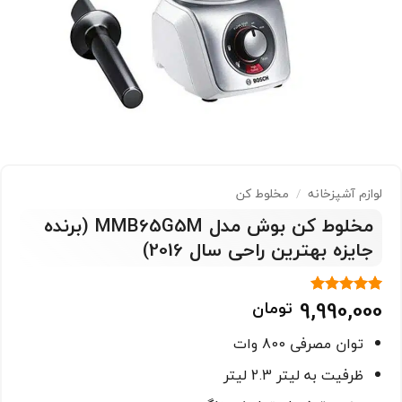
لوازم آشپزخانه
/
مخلوط کن
مخلوط کن بوش مدل MMB65G5M (برنده
جایزه بهترین راحی سال 2016)
9,990,000
تومان
1
امتیاز
5
از
5 امتیاز
مشتری
توان مصرفی 800 وات
ظرفیت به لیتر 2.3 لیتر