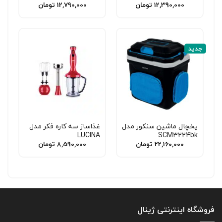
12,390,000
تومان
12,790,000
تومان
جدید
یخچال ماشین سنکور مدل
غذاساز سه کاره فکر مدل
LUCINA
SCM3224bk
22,160,000
تومان
8,590,000
تومان
فروشگاه اینترنتی ژینال