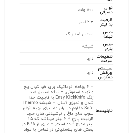
توان
800 وات
مصرفی
ظرفیت
2.3 لیتر
به لیتر
جنس
استیل ضد زنگ
تیغه
جنس
شیشه
پارچ
تنظیمات
دارد
سرعت
سیستم
دارد
چرخش
معکوس
– 2 برنامه اتوماتیک برای خرد کردن یخ
و تهیه اسموتی, – تیغه استیل ضد
زنگ Easy KlickKnife با قابلیت جدا
شدن و تمیزی آسان, – شیشه Thermo
Safe مقاوم در برابر دما برای تهیه انواع
قابلیت‌ها
سوپ های داغ و نوشیدنی های سرد, –
ظرفیت پارچ 2.3 لیتر میباشد که 1.5
لیتر مدرج شده است, – عاری از BPA در
بخش های پلاستیکی در تماس با مواد