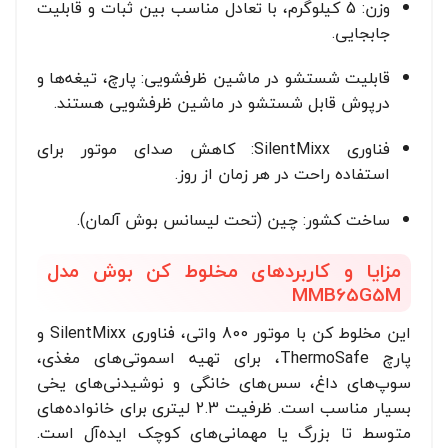
وزن: 5 کیلوگرم، با تعادل مناسب بین ثبات و قابلیت
جابجایی.
قابلیت شستشو در ماشین ظرفشویی: پارچ، تیغه‌ها و
درپوش قابل شستشو در ماشین ظرفشویی هستند.
فناوری SilentMixx: کاهش صدای موتور برای
استفاده راحت در هر زمان از روز.
ساخت کشور: چین (تحت لیسانس بوش آلمان).
مزایا و کاربردهای مخلوط کن بوش مدل
MMB65G5M
این مخلوط کن با موتور 800 واتی، فناوری SilentMixx و
پارچ ThermoSafe، برای تهیه اسموتی‌های مغذی،
سوپ‌های داغ، سس‌های خانگی و نوشیدنی‌های یخی
بسیار مناسب است. ظرفیت 2.3 لیتری برای خانواده‌های
متوسط تا بزرگ یا مهمانی‌های کوچک ایده‌آل است.