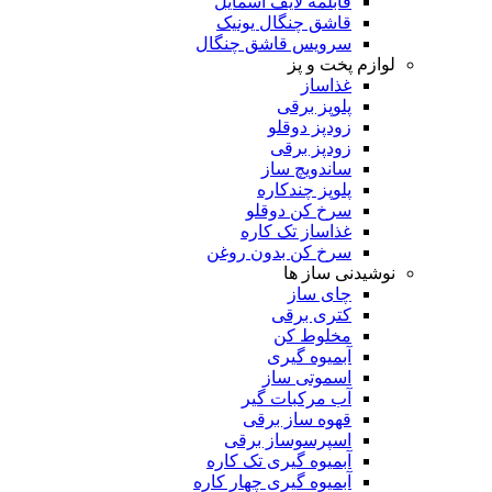
قابلمه لایف اسمایل
قاشق چنگال یونیک
سرویس قاشق چنگال
لوازم پخت و پز
غذاساز
پلوپز برقی
زودپز دوقلو
زودپز برقی
ساندویچ ساز
پلوپز چندکاره
سرخ کن دوقلو
غذاساز تک کاره
سرخ کن بدون روغن
نوشیدنی ساز ها
چای ساز
کتری برقی
مخلوط کن
آبمیوه گیری
اسموتی ساز
آب مرکبات گیر
قهوه ساز برقی
اسپرسوساز برقی
آبمیوه گیری تک کاره
آبمیوه گیری چهار کاره