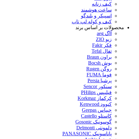
کیف زنانه
ساعت هوشمند
اسپیکر و بلندگو
کیف و کوله لپ تاپ
محصولات بر اساس برند
آاگ aeg
زیو ZIO
فکر Fakir
تفال Tefal
براون Braun
بوش Bocsh
روگن Rugen
فوما FUMA
پرشیا Persia
سنکور Sencor
فیلیپس PHilips
کرکماز Korkmaz
کنوود Kenwood
جیپاس Geepas
کاستلو Castello
گوسونیک Gosonic
دلمونتی Delmonti
پاناسونیک PANASONIC