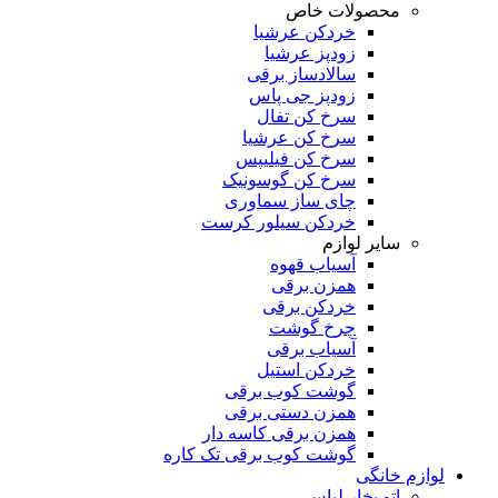
محصولات خاص
خردکن عرشیا
زودپز عرشیا
سالادساز برقی
زودپز جی پاس
سرخ کن تفال
سرخ کن عرشیا
سرخ کن فیلیپس
سرخ کن گوسونیک
چای ساز سماوری
خردکن سیلور کرست
سایر لوازم
آسیاب قهوه
همزن برقی
خردکن برقی
چرخ گوشت
آسیاب برقی
خردکن استیل
گوشت کوب برقی
همزن دستی برقی
همزن برقی کاسه دار
گوشت کوب برقی تک کاره
لوازم خانگی
اتو بخار لباس