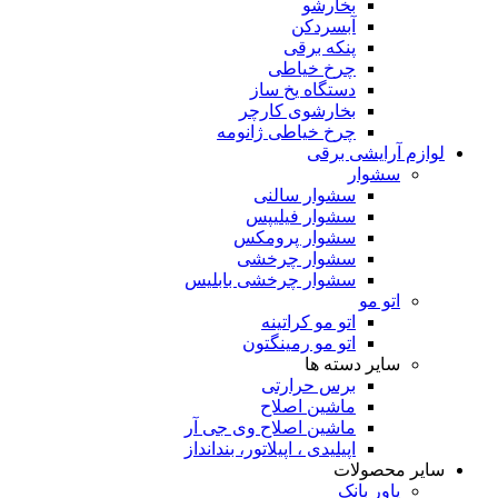
بخارشو
آبسردکن
پنکه برقی
چرخ خیاطی
دستگاه یخ ساز
بخارشوی کارچر
چرخ خیاطی ژانومه
لوازم آرایشی برقی
سشوار
سشوار سالنی
سشوار فیلیپس
سشوار پرومکس
سشوار چرخشی
سشوار چرخشی بابلیس
اتو مو
اتو مو کراتینه
اتو مو رمینگتون
سایر دسته ها
برس حرارتی
ماشین اصلاح
ماشین اصلاح وی جی آر
اپیلیدی ، اپیلاتور، بندانداز
سایر محصولات
پاور بانک