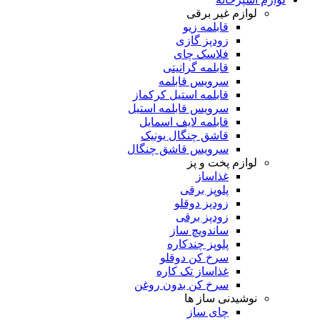
لوازم غیر برقی
قابلمه زیو
زودپز گازی
فلاسک چای
قابلمه گرانیتی
سرویس قابلمه
قابلمه استیل کرکماز
سرویس قابلمه استیل
قابلمه لایف اسمایل
قاشق چنگال یونیک
سرویس قاشق چنگال
لوازم پخت و پز
غذاساز
پلوپز برقی
زودپز دوقلو
زودپز برقی
ساندویچ ساز
پلوپز چندکاره
سرخ کن دوقلو
غذاساز تک کاره
سرخ کن بدون روغن
نوشیدنی ساز ها
چای ساز