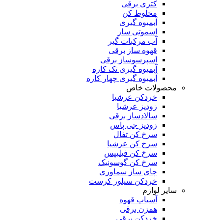
کتری برقی
مخلوط کن
آبمیوه گیری
اسموتی ساز
آب مرکبات گیر
قهوه ساز برقی
اسپرسوساز برقی
آبمیوه گیری تک کاره
آبمیوه گیری چهار کاره
محصولات خاص
خردکن عرشیا
زودپز عرشیا
سالادساز برقی
زودپز جی پاس
سرخ کن تفال
سرخ کن عرشیا
سرخ کن فیلیپس
سرخ کن گوسونیک
چای ساز سماوری
خردکن سیلور کرست
سایر لوازم
آسیاب قهوه
همزن برقی
خردکن برقی