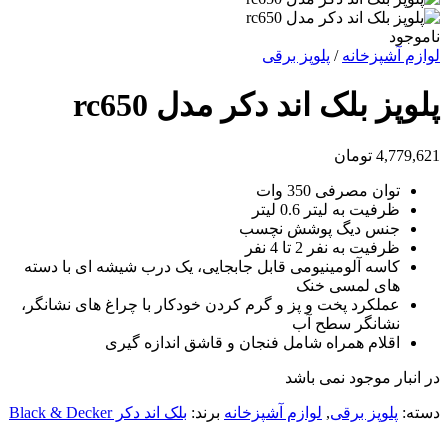
ناموجود
لوازم آشپزخانه
/
پلوپز برقی
پلوپز بلک اند دکر مدل rc650
4,779,621
تومان
توان مصرفی 350 وات
ظرفیت به لیتر 0.6 لیتر
جنس دیگ پوشش نچسب
ظرفیت به نفر 2 تا 4 نفر
کاسه آلومینیومی قابل جابجایی، یک درب شیشه ای با دسته
های لمسی خنک
عملکرد پخت و پز و گرم کردن خودکار با چراغ های نشانگر،
نشانگر سطح آب
اقلام همراه شامل فنجان و قاشق اندازه گیری
در انبار موجود نمی باشد
دسته:
پلوپز برقی
,
لوازم آشپزخانه
برند:
بلک اند دکر Black & Decker