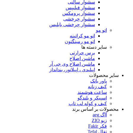
سشوار سالنی
سشوار فیلیپس
سشوار پرومکس
سشوار چرخشی
سشوار چرخشی بابلیس
اتو مو
اتو مو کراتینه
اتو مو رمینگتون
سایر دسته ها
برس حرارتی
ماشین اصلاح
ماشین اصلاح وی جی آر
اپیلیدی ، اپیلاتور، بندانداز
سایر محصولات
پاور بانک
کیف زنانه
ساعت هوشمند
اسپیکر و بلندگو
کیف و کوله لپ تاپ
محصولات بر اساس برند
آاگ aeg
زیو ZIO
فکر Fakir
تفال Tefal