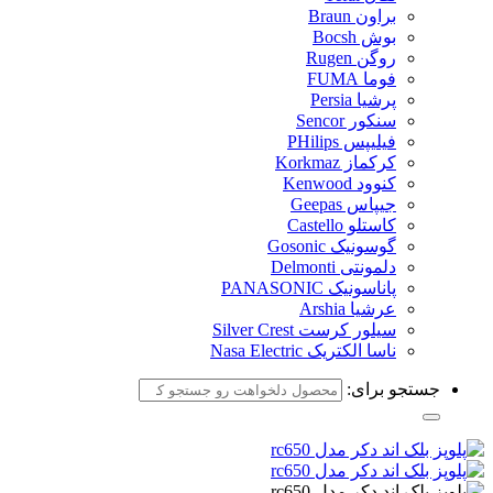
براون Braun
بوش Bocsh
روگن Rugen
فوما FUMA
پرشیا Persia
سنکور Sencor
فیلیپس PHilips
کرکماز Korkmaz
کنوود Kenwood
جیپاس Geepas
کاستلو Castello
گوسونیک Gosonic
دلمونتی Delmonti
پاناسونیک PANASONIC
عرشیا Arshia
سیلور کرست Silver Crest
ناسا الکتریک Nasa Electric
جستجو برای: