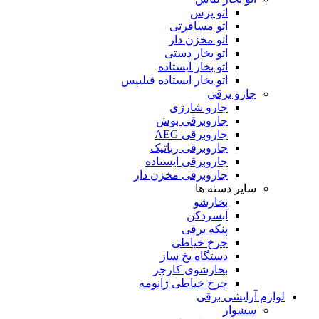
اتو پرس
اتو مسافرتی
اتو مخزن دار
اتو بخار دستی
اتو بخار ایستاده
اتو بخار ایستاده فیلیپس
جارو برقی
جارو شارژی
جاروبرقی بوش
جاروبرقی AEG
جاروبرقی رباتیک
جاروبرقی ایستاده
جاروبرقی مخزن دار
سایر دسته ها
بخارشو
آبسردکن
پنکه برقی
چرخ خیاطی
دستگاه یخ ساز
بخارشوی کارچر
چرخ خیاطی ژانومه
لوازم آرایشی برقی
سشوار