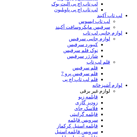
لپ تاپ اچ پی الیت بوک
لپ تاپ اچ پی پاویلیون
لپ تاپ آکبند
لپ تاپ ایسوس
سرفیس مایکروسافت آکبند
لوازم جانبی لپ تاپ
لوازم جانبی سرفیس
کیبورد سرفیس
نوک قلم سرفیس
شارژر سرفیس
قلم لپ تاپ
قلم سرفیس
قلم سرفیس پرو 7
قلم لپ تاپ اچ پی
لوازم آشپزخانه
لوازم غیر برقی
قابلمه زیو
زودپز گازی
فلاسک چای
قابلمه گرانیتی
سرویس قابلمه
قابلمه استیل کرکماز
سرویس قابلمه استیل