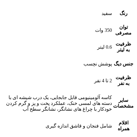
رنگ
سفید
توان
350 وات
مصرفی
ظرفیت
0.6 لیتر
به لیتر
جنس دیگ
پوشش نچسب
ظرفیت
2 تا 4 نفر
به نفر
کاسه آلومینیومی قابل جابجایی، یک درب شیشه ای با
سایر
دسته های لمسی خنک، عملکرد پخت و پز و گرم کردن
مشخصات
خودکار با چراغ های نشانگر، نشانگر سطح آب
اقلام
شامل فنجان و قاشق اندازه گیری
همراه