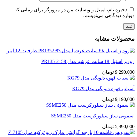
ذخیره نام، ایمیل و وبسایت من در مرورگر برای زمانی که
دوباره دیدگاهی می‌نویسم.
محصولات مشابه
زودپز استیل 18 سانت عرشیا مدل PR135-2158
9,290,000
تومان
آسیاب قهوه دلونگی مدل KG79
9,190,000
تومان
اسموتی ساز سیلورکرست مدل SSME250
5,990,000
تومان