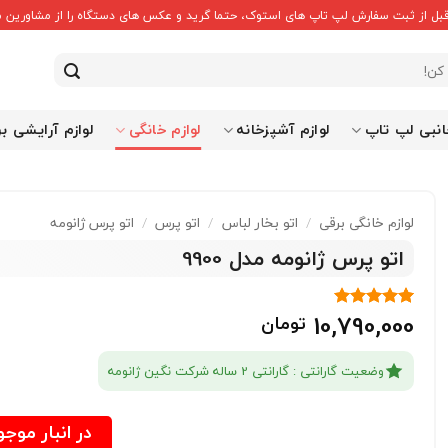
قبل از ثبت سفارش لپ تاپ های استوک، حتما گرید و عکس های دستگاه را از مشاورین ما
انبی لپ تاپ
لوازم آشپزخانه
لوازم خانگی
لوازم آرایشی ب
لوازم خانگی برقی
/
اتو بخار لباس
/
اتو پرس
/
اتو پرس ژانومه
اتو پرس ژانومه مدل 9900
10,790,000
تومان
1
امتیاز
5
از
5 امتیاز
مشتری
وضعیت گارانتی : گارانتی 2 ساله شرکت نگین ژانومه
در انبار موج