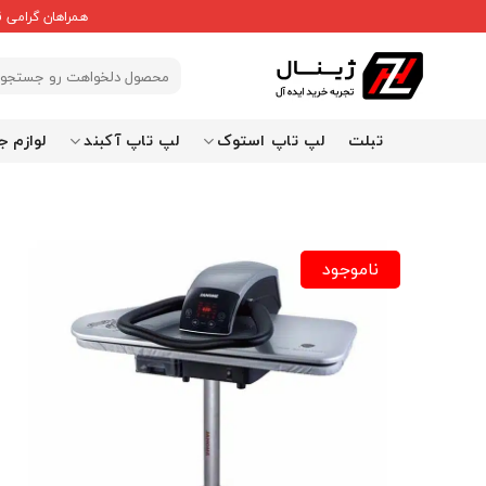
Ski
همراهان گرامی 
t
conten
جستجو
برای:
تبلت
لپ تاپ استوک
لپ تاپ آکبند
لوازم ج
ناموجود