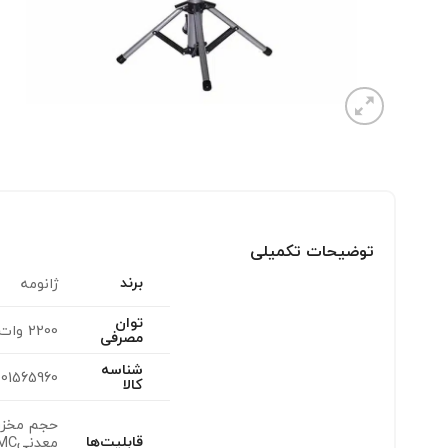
توضیحات تکمیلی
برند
ژانومه
توان
2200 وات
مصرفی
شناسه
001565960
کالا
قابلیت‌ها