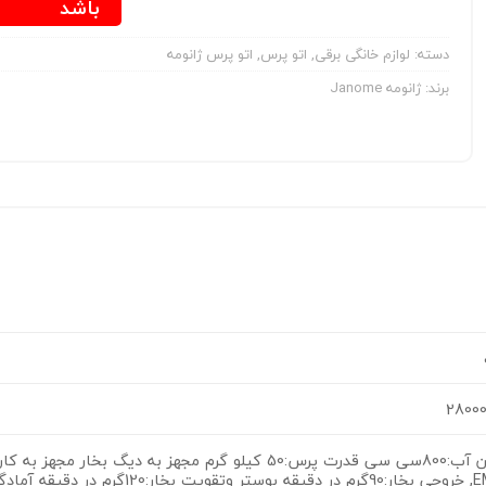
باشد
دسته:
لوازم خانگی برقی
,
اتو پرس
,
اتو پرس ژانومه
برند:
ژانومه Janome
2800
حجم مخزن آب:800سی سی قدرت پرس:50 کیلو گرم مجهز به 