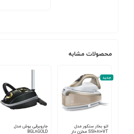
محصولات مشابه
جدید
اتو بخار سنکور مدل
جاروبرقی بوش مدل
SSI0810VT مخزن دار
BGL8GOLD