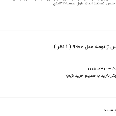
جنس کفه:فلز اندازه طول صفحه:32اینچ
ه مدل 9900 ( 1 نظر )
ه)
–
-0001/11/30
تر دارید یا همینو خرید بزنم؟
ویسید