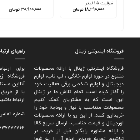
ظرفیت ۱.۵ لیتر
18,290,000
تومان
30,900,000
تومان
فروشگاه اینترنتی ژینال
راههای ارتبا
فروشگاه اینترنتی ژینال با ارائه محصولات
برای ارتبا
متنوع در حوزه لوازم خانگی ، لپ تاپ، لوازم
فروشگاه ژی
دیجیتال و لوازم شخصی برقی فعالیت خود
آنلاین مستق
را آغاز کرده است. تمام تلاش ما در ژینال
یا از طریق 
این است که به مشتریان کمک کنیم
ارتباط باشید
محصولات متناسب با نیاز و بودجه خود را
شماره تماس
خریداری کنند. از این رو با ارائه محصولات
اورجینال و قیمت مناسب، ارسال سریع کالا
736272762
و ارائه مشاوره رایگان قبل از خرید، در
تلاشیم تجربه خریدی ایده آل را به شما