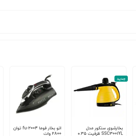
جدید
بخارشوی سنکور مدل
اتو بخار فوما fu-2004 توان
SSC3001YL ظرفیت ۰.۳۵
2800 وات