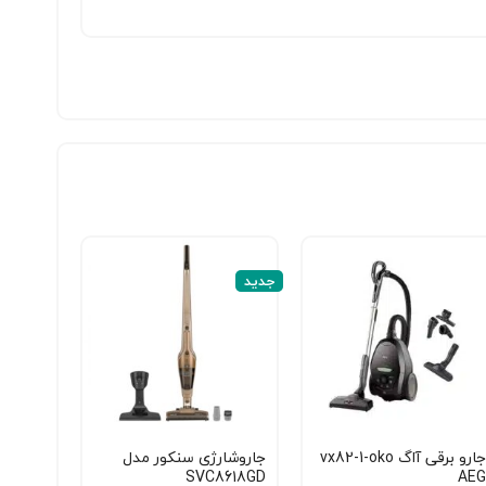
جدید
جارو برقی آاگ vx82-1-oko
جاروشارژی سنکور مدل
SVC8618GD
AEG