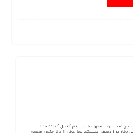
دیگ بخار مجهز به کارتریج ضد رسوب مجهز به سیستم کنترل کننده مواد
معدنیEMC, خروجی بخار:90گرم در دقیقه بوستر وتقویت بخار:120گرم در دقیقه آمادگی بخار در 1 دقیقه, سیستم بخار:بخار از بالا جنس صفحه