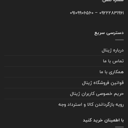
در نهایت، پشتیبانی و خدمات پس از فروش نیز
نقشی حیاتی دارد. خرید از فروشگاهی که در کنار
09109906560
–
09222831961
ارائه محصول با کیفیت، پاسخ‌گو و همراه باشد،
تجربه‌ای امن‌تر و رضایت‌بخش‌تر برای شما خواهد
ساخت.
دسترسی سریع
در ژینال ما همراه شما هستیم تا بهترین انتخاب ممکن
را با آگاهی و اعتماد انجام دهید.
درباره ژینال
تماس با ما
همکاری با ما
قوانین فروشگاه ژینال
حریم خصوصی کاربران ژینال
رویه بازگرداندن کالا و استرداد وجه
با اطمینان خرید کنید