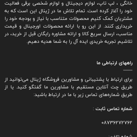
خانگی ، لپ تاپ، لوازم دیجیتال و لوازم شخصی برقی فعالیت
دومین نکته مهم، کیفیت و اصالت قطعات است.
خود را آغاز کرده است. تمام تلاش ما در ژینال این است که به
قطعات اورجینال یا دارای گارانتی معتبر، اطمینان
مشتریان کمک کنیم محصولات متناسب با نیاز و بودجه خود را
بیشتری نسبت به دوام و عملکرد مطلوب در اختیار
خریداری کنند. از این رو با ارائه محصولات اورجینال و قیمت
شما می‌گذارند. ژینال با ارائه قطعات اصل از
مناسب، ارسال سریع کالا و ارائه مشاوره رایگان قبل از خرید، در
برندهای معتبر، این اطمینان را برای شما فراهم
تلاشیم تجربه خریدی ایده آل را به شما هدیه دهیم.
می‌کند که با خیال راحت خرید کنید.
توان مصرفی، سرعت و عملکرد فنی نیز از
معیارهای کلیدی هستند. اگر به‌دنبال ارتقاء رم،
راههای ارتباطی ما
حافظه یا باتری هستید، حتما ظرفیت و توانایی
قطعه جدید را با نیازهای خود هماهنگ کنید. برای
برای ارتباط با پشتیبانی و مشاورین فروشگاه ژینال می‌توانید از
مثال، کاربران حرفه‌ای یا گیمرها به قطعاتی با توان
طریق چت آنلاین مستقیم با مشاورین ما گفتگو کنید. یا از
و ظرفیت بالاتر نیاز دارند.
طریق شماره‌های تماس زیر با ما در ارتباط باشید:
نکته مهم دیگر بررسی نظرات کاربران و امتیازهای
شماره تماس ثابت
:
هر محصول در سایت ژینال است. این اطلاعات
می‌تواند تصویر دقیق‌تری از عملکرد واقعی قطعه به
08736272762
شما بدهد.
شماره تلفن
: