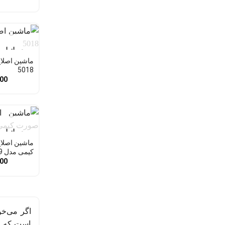
در انبار
5018
000
در انبار
ماشین اصلا
کیمی مدل KM-2609
000
است که مح