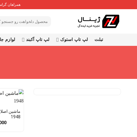
Ski
همراهان گرامی
t
conten
جستجو
برای:
تبلت
لپ تاپ استوک
لپ تاپ آکبند
لوازم جا
1948
000