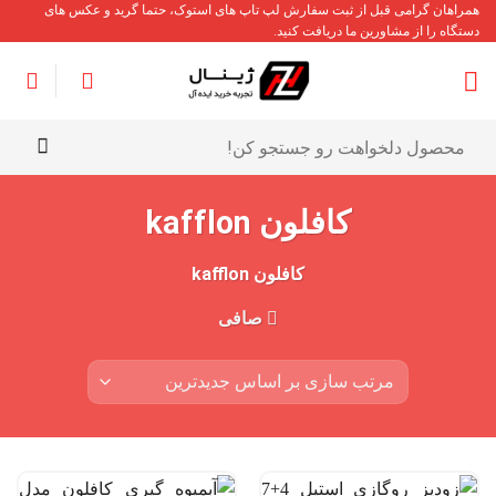
Ski
همراهان گرامی قبل از ثبت سفارش لپ تاپ های استوک، حتما گرید و عکس های
دستگاه را از مشاورین ما دریافت کنید.
t
conten
جستجو
برای:
کافلون kafflon
کافلون kafflon
صافی